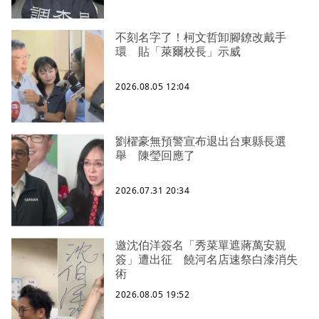
不刻名字了！柯文哲卸腳鐐改戴手
環 貼「萊爾校長」示威
2026.08.05 12:04
劉櫂豪無預警宣布退出台東縣長選
舉 陳瑩回應了
2026.07.31 20:34
邀沈伯洋簽名「秀菜單遮蔣萬安親
簽」遭出征 饒河名店速祭白漆消失
術
2026.08.05 19:52