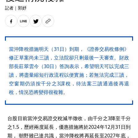
記者
｜
郭妤
當沖降稅措施明天（31日）到期，《證券交易稅條例》
修正草案尚未三讀，立法院卻只剩最後一天審查。財政
部長莊翠雲今（30日）答詢表示，希望明天可以完成三
讀，將盡量縮短行政流程以便實施；若無法完成三讀，
空窗期仍須按千分之3課稅，待法案三讀通過後再退
稅，情況恐將變得很複雜。
台股目前當沖交易證交稅減半徵收，由千分之3降至千分
之1.5，歷經兩度延長，優惠措施將於2024年12月31日到
期， 朝野雖已達共識，當沖降稅將再延長至2027年底，