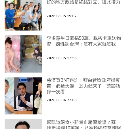
好的地方政治是終結對立、彼此接力
2026.08.05 15:07
李多慧生日豪捐50萬、親搭卡車送物
資 感性謝台灣：沒有大家就沒我
2026.08.05 12:56
慈濟買BNT遇詐！藍白昔嗆政府擋疫
苗「必遭天譴」迴力鏢來了 荒謬語
錄一次看
2026.08.06 22:06
幫凱道絕食小雞量血壓遭檢舉？蘇一
峰恐挨罰10萬諷：只准賴總統當賴醫