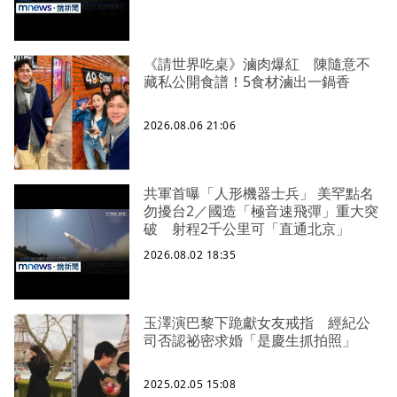
《請世界吃桌》滷肉爆紅 陳隨意不
藏私公開食譜！5食材滷出一鍋香
2026.08.06 21:06
共軍首曝「人形機器士兵」 美罕點名
勿擾台2／國造「極音速飛彈」重大突
破 射程2千公里可「直通北京」
2026.08.02 18:35
玉澤演巴黎下跪獻女友戒指 經紀公
司否認祕密求婚「是慶生抓拍照」
2025.02.05 15:08