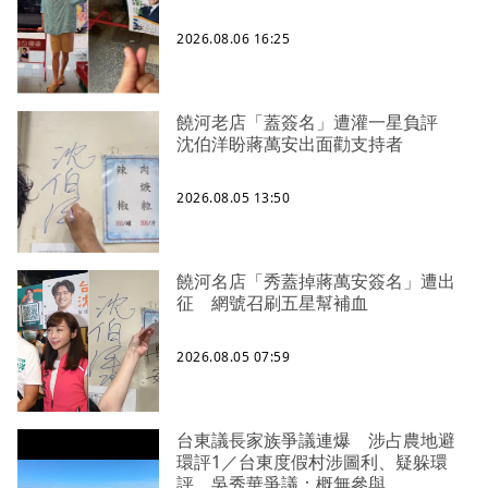
2026.08.06 16:25
饒河老店「蓋簽名」遭灌一星負評
沈伯洋盼蔣萬安出面勸支持者
2026.08.05 13:50
饒河名店「秀蓋掉蔣萬安簽名」遭出
征 網號召刷五星幫補血
2026.08.05 07:59
台東議長家族爭議連爆 涉占農地避
環評1／台東度假村涉圖利、疑躲環
評 吳秀華爭議：概無參與