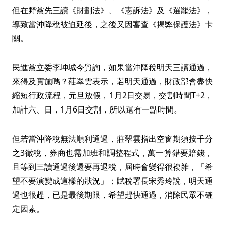
但在野黨先三讀《財劃法》、《憲訴法》及《選罷法》，
導致當沖降稅被迫延後，之後又因審查《揭弊保護法》卡
關。
民進黨立委李坤城今質詢，如果當沖降稅明天三讀通過，
來得及實施嗎？莊翠雲表示，若明天通過，財政部會盡快
縮短行政流程，元旦放假，1月2日交易，交割時間T+2，
加計六、日，1月6日交割，所以還有一點時間。
但若當沖降稅無法順利通過，莊翠雲指出空窗期須按千分
之3徵稅，券商也需加班和調整程式，萬一算錯要賠錢，
且等到三讀通過後還要再退稅，屆時會變得很複雜，「希
望不要演變成這樣的狀況」；賦稅署長宋秀玲說，明天通
過也很趕，已是最後期限，希望趕快通過，消除民眾不確
定因素。