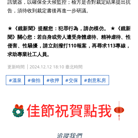
訊號器，以確保全天候監控；檢方是否對裁定結果提出抗
告，須待收到裁定書後再進一步研議。
★《鏡新聞》提醒您：犯罪行為，請勿模仿。 ★《鏡新
聞》關心您：若自身或旁人遭受身體虐待、精神虐待、性
侵害、性騷擾，請立刻撥打110報案，再尋求113專線，
求助專業社工人員。
更新時間
2024.12.12 18:10 臺北時間
溫泉
偷拍
收押
交保
創意私房
追蹤我們