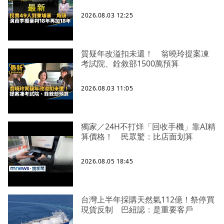
2026.08.03 12:25
質疑年改溢扣未還！ 翁曉玲提案凍
考試院、銓敘部1500萬預算
2026.08.03 11:05
獨家／24H不打烊「回收手機」靠AI精
算價格！ 民眾驚：比店面划算
2026.08.05 18:45
台灣上半年採購天然氣112億！祭停買
現貨反制 巴紐認：是重要客戶