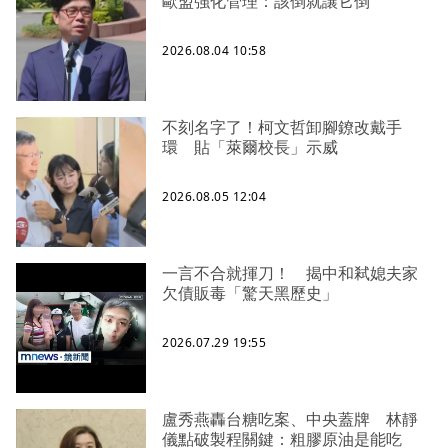
歐盟強化管理：該倒就讓它倒
2026.08.04 10:58
不刻名字了！柯文哲卸腳鐐改戴手
環 貼「萊爾校長」示威
2026.08.05 12:04
一言不合就揮刀！ 揭中和弒媳夫家
欠債販毒「驚天黑歷史」
2026.07.29 19:55
盧秀燕轟台糖吃案、中央蓋牌 林靜
儀點破製程關鍵：粗膠原油是能吃