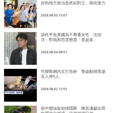
好的地方政治是終結對立、彼此接力
2026.08.05 15:07
談性平批黃國昌不尊重女性 沈伯
洋：對我和范雲態度「差超多」
2026.08.04 08:57
竹聯幫網內互打告終 警啟動掃黑逮
百人押5人
2026.08.02 12:55
批中聯油疑知情隱匿 陳其邁籲比照