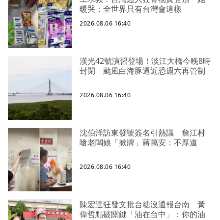
暖哭：全世界只有台灣會這樣
2026.08.06 16:40
漢光42號演習登場！淡江大橋今晚8時
封閉 颱風白海豚逼近恐週六再管制
2026.08.06 16:40
沈伯洋訪東發號簽名引熱議 詹江村
嗆老闆娘「掀牌」蔣萬安：不厚道
2026.08.06 16:40
陳宏達狂發文批台糖沒通報台南 黃
偉哲點破關鍵「油在台中」：你的油