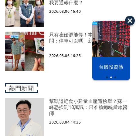
我要通報什麼？
2026.08.06 16:40
只有崔始源能停！本尊好奇找上門親
問：停車可以嗎 新北店員粉樂壞
2026.08.06 16:25
以色列 穹頂
台股投資熱
之下
熱門新聞
幫凱道絕食小雞量血壓遭檢舉？蘇一
峰恐挨罰10萬諷：只准賴總統當賴醫
師
2026.08.04 14:35