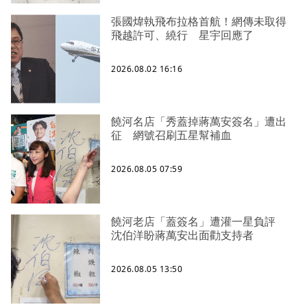
張國煒執飛布拉格首航！網傳未取得
飛越許可、繞行 星宇回應了
2026.08.02 16:16
饒河名店「秀蓋掉蔣萬安簽名」遭出
征 網號召刷五星幫補血
2026.08.05 07:59
饒河老店「蓋簽名」遭灌一星負評
沈伯洋盼蔣萬安出面勸支持者
2026.08.05 13:50