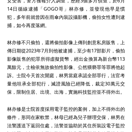
女受害，警方獲報介入調查，歷經3個多月偵查，於6月
14日循線逮捕「GOGO哥」林亦修，並發現他早是慣
犯，多年前就曾因在雨傘內裝設攝影機，偷拍女性遭到逮
捕，如今再度落網。
林亦修不只偷拍，還將偷拍影像上傳到創意私房販售，上
傳日期從2023年7月到他被逮捕，至少有17部影片，偷拍
影像販售的犯罪所得虛擬貨幣，經出金換算為新台幣113
萬餘元，士檢依無故偷拍性影像、公然猥褻罪等罪將他起
訴。士院今天首次開庭，林男當庭承認全部罪行，法官考
量他坦承全部犯行，滅證風險已經降低，裁定30萬元交
保，限制住居、出境、出海，實施科技監控並不得外出。
林亦修是士院首度採用電子監控的案例，加上不得外出的
條件，形同在家軟禁，林母已經為兒子辦理交保，林男在
法警護送下返回住處，法警並協助於其住所裝設電子監控