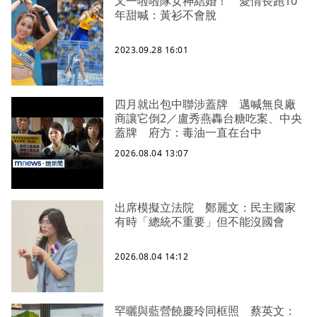
又一啦啦隊女神結婚！ 愛情長跑10
年甜喊：黃衫不會脫
2023.09.28 16:01
四月就出包中聯涉蓋牌 邁喊無良廠
商讓它倒2／盧秀燕轟台糖吃案、中央
蓋牌 府方：毒油一直在台中
2026.08.04 13:07
出席模擬立法院 鄭麗文：民主國家
有時「總統不重要」但不能沒國會
2026.08.04 14:12
罕曬與藍營饒慶玲同框照 蔡英文：