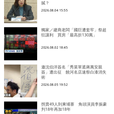
膩？
2026.08.04 15:55
獨家／建商老闆「國巨遭套牢」祭超
狂讓利 買房「最高折130萬」
2026.08.02 18:45
邀沈伯洋簽名「秀菜單遮蔣萬安親
簽」遭出征 饒河名店速祭白漆消失
術
2026.08.05 19:52
拐賣49人到柬埔寨 角頭演員李振豪
判18年再加18年