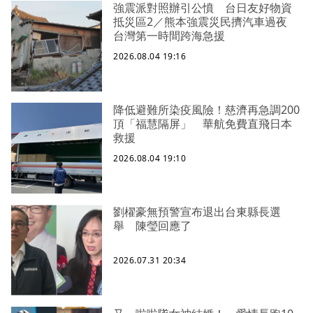
強震派對照辦引公憤 台日友好物資
抵災區2／熊本強震災民擠汽車過夜
台灣第一時間跨海急援
2026.08.04 19:16
降低避難所染疫風險！慈濟再急調200
頂「福慧隔屏」 華航免費直飛日本
救援
2026.08.04 19:10
劉櫂豪無預警宣布退出台東縣長選
舉 陳瑩回應了
2026.07.31 20:34