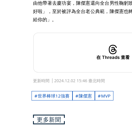
由他帶著去慶功宴，陳傑憲還向全台男性鞠躬
好啦」，至於被評為全台老公典範，陳傑憲也
給你的」。
在 Threads 查看
更新時間
2024.12.02 15:46 臺北時間
世界棒球12強賽
陳傑憲
MVP
更多新聞