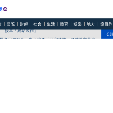
治
國際
財經
社會
生活
體育
娛樂
地方
節目列
師 接單「網站製作」
犬伴屍多日未啃食 忠犬挨餓「死守遺體」警戒護主惹淚
公
師整裡喝咖啡7大守則：喝錯傷身