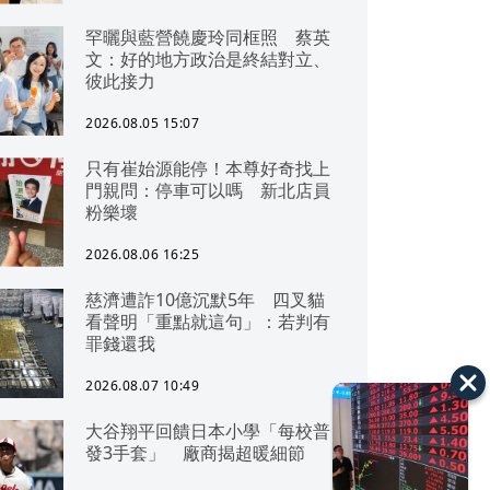
罕曬與藍營饒慶玲同框照 蔡英
文：好的地方政治是終結對立、
彼此接力
2026.08.05 15:07
只有崔始源能停！本尊好奇找上
門親問：停車可以嗎 新北店員
粉樂壞
2026.08.06 16:25
慈濟遭詐10億沉默5年 四叉貓
看聲明「重點就這句」：若判有
罪錢還我
2026.08.07 10:49
大谷翔平回饋日本小學「每校普
發3手套」 廠商揭超暖細節