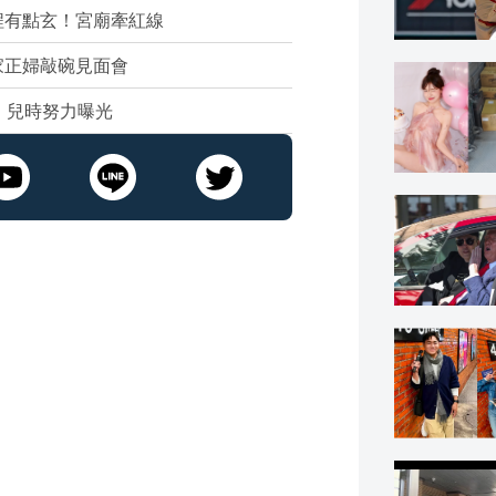
程有點玄！宮廟牽紅線
家正婦敲碗見面會
」兒時努力曝光