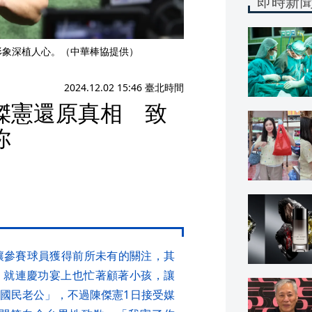
即時新
形象深植人心。（中華棒協提供）
2024.12.02 15:46 臺北時間
傑憲還原真相 致
你
讓參賽球員獲得前所未有的關注，其
，就連慶功宴上也忙著顧著小孩，讓
國民老公」，不過陳傑憲1日接受媒