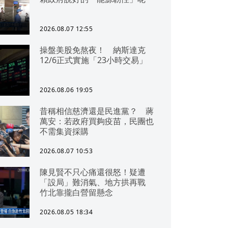
2026.08.07 12:55
操盤美股免熬夜！ 納斯達克
12/6正式實施「23小時交易」
2026.08.06 19:05
昔稱相信慈濟還是民進黨？ 蔣
萬安：若政府買夠疫苗，民團也
不需集資採購
2026.08.07 10:53
陳見賢不只心痛還很怒！疑遭
「設局」難消氣、地方拱再戰
竹北靠攏白營留懸念
2026.08.05 18:34