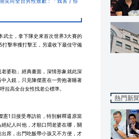
開笑向全台男性致歉：「我害了你
日本武士，拿下隊史來首次世界3大賽的
25打擊率獲打擊王，另還收下最佳守備
我老婆勒」經典畫面，深情形象就此深
播中入鏡，只見陳傑憲在一旁抱著睡著
呼拉高全台女性找老公標準。
熱門新
露陳傑憲1日接受專訪前，特別解釋還原當
為經紀人叫他，才順口問老婆在哪，關
能出席，出門吃飯帶小孩又不方便，才