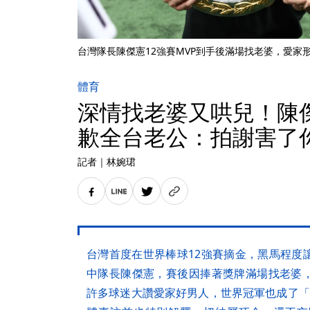
台灣隊長陳傑憲12強賽MVP到手後滿場找老婆，愛家
體育
深情找老婆又哄兒！陳
歉全台老公：拍謝害了
記者
｜
林婉珺
台灣首度在世界棒球12強賽摘金，黑馬程度
中隊長陳傑憲，賽後因捧著獎牌滿場找老婆
許多球迷大讚愛家好男人，世界冠軍也成了「