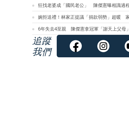
狂找老婆成「國民老公」 陳傑憲曝相識過
婉拒送禮！林家正提議「捐款弱勢」超暖 
6年失去4至親 陳傑憲拿冠軍「謝天上父母
追蹤
我們