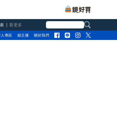
表
看更多
評人專區
鏡主播
關於我們