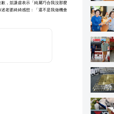
致歉，並謙虛表示「純屬巧合我沒那麼
轉述老婆綺綺感想：「還不是我做機會