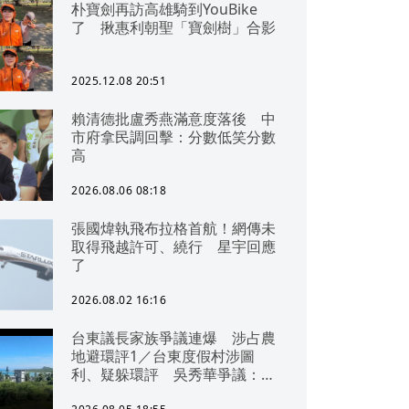
朴寶劍再訪高雄騎到YouBike
了 揪惠利朝聖「寶劍樹」合影
2025.12.08 20:51
賴清德批盧秀燕滿意度落後 中
市府拿民調回擊：分數低笑分數
高
2026.08.06 08:18
張國煒執飛布拉格首航！網傳未
取得飛越許可、繞行 星宇回應
了
2026.08.02 16:16
台東議長家族爭議連爆 涉占農
地避環評1／台東度假村涉圖
利、疑躲環評 吳秀華爭議：概
無參與