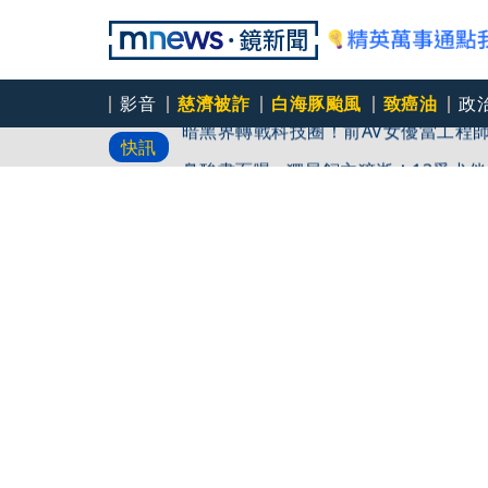
影音
慈濟被詐
白海豚颱風
致癌油
政
暗黑界轉戰科技圈！前AV女優當工程
快訊
鼻酸畫面曝...獨居飼主猝逝！13愛
一天上限幾杯？缺鐵族哪時別碰？營養