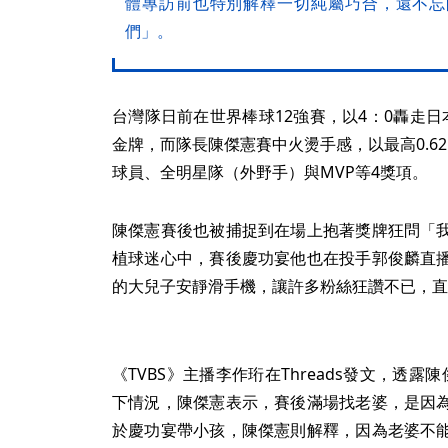
體專訪前也特別解釋一切純屬巧合，還不忘
們」。
台灣隊日前在世界棒球12強賽，以4：0轟走
金牌，而隊長陳傑憲賽中火燙手感，以最高0.6
球員、全明星隊（外野手）與MVP等4獎項。
陳傑憲賽後也被捕捉到在場上抱著獎牌狂問「
植球迷心中，賽後慶功宴他也在投手郭俊麟直
的大兒子安靜滑手機，讓許多粉絲狂讚不已，直
《TVBS》主播李作珩在Threads發文，透
下情況，陳傑憲表示，賽後滿場找老婆，是因
於慶功宴帶小孩，陳傑憲則解釋，因為老婆不