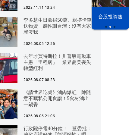
2023.11.11 13:24
漢光42演習
台股投資熱
李多慧生日豪捐50萬、親搭卡車
送物資 感性謝台灣：沒有大家
就沒我
2026.08.05 12:56
去年才買特斯拉！川普酸電動車
主患「里程病」 業界憂美喪失
轉型紅利
2026.08.07 08:23
《請世界吃桌》滷肉爆紅 陳隨
意不藏私公開食譜！5食材滷出
一鍋香
2026.08.06 21:06
行政院停電40分鐘！ 藍委批：
賴政府說好的「能源韌性」呢