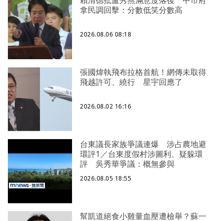
賴清德批盧秀燕滿意度落後 中市府
拿民調回擊：分數低笑分數高
2026.08.06 08:18
張國煒執飛布拉格首航！網傳未取得
飛越許可、繞行 星宇回應了
2026.08.02 16:16
台東議長家族爭議連爆 涉占農地避
環評1／台東度假村涉圖利、疑躲環
評 吳秀華爭議：概無參與
2026.08.05 18:55
幫凱道絕食小雞量血壓遭檢舉？蘇一