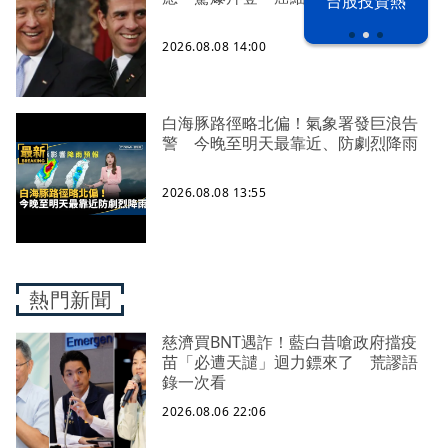
漢光42演習
台股投資熱
2026.08.08 14:00
白海豚路徑略北偏！氣象署發巨浪告
警 今晚至明天最靠近、防劇烈降雨
2026.08.08 13:55
熱門新聞
慈濟買BNT遇詐！藍白昔嗆政府擋疫
苗「必遭天譴」迴力鏢來了 荒謬語
錄一次看
2026.08.06 22:06