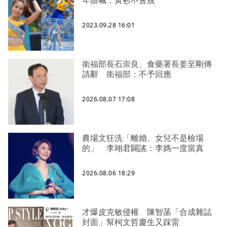
年甜喊：黃衫不會脫
2023.09.28 16:01
衛福部長石崇良、食藥署長姜至剛傳
請辭 衛福部：不予回應
2026.08.07 17:08
農場文狂洗「離婚、女兒不是檢場
的」 李翊君闢謠：李媽一度當真
2026.08.06 18:29
才爆皮克敏侵權 陳智菡「合成雜誌
封面」幫柯文哲慶生又踩雷