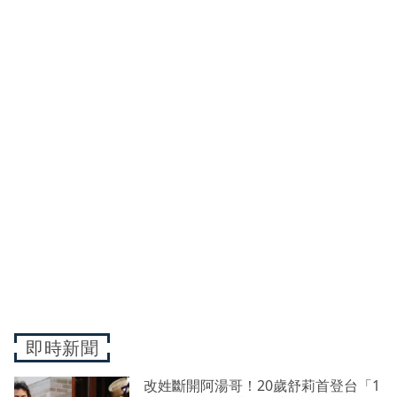
即時新聞
改姓斷開阿湯哥！20歲舒莉首登台「1