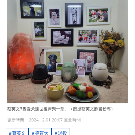
蔡英文3隻愛犬逝世後齊聚一堂。（翻攝蔡英文臉書粉專）
更新時間
2024.12.01 20:07 臺北時間
蔡英文
導盲犬
退役