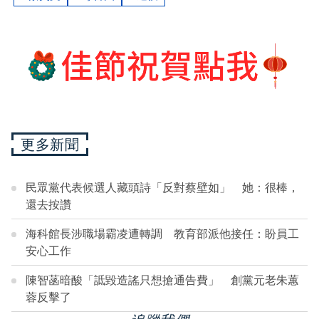
更多新聞
民眾黨代表候選人藏頭詩「反對蔡壁如」 她：很棒，
還去按讚
海科館長涉職場霸凌遭轉調 教育部派他接任：盼員工
安心工作
陳智菡暗酸「詆毀造謠只想搶通告費」 創黨元老朱蕙
蓉反擊了