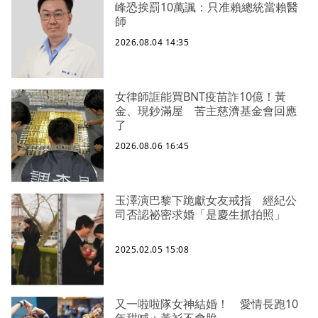
峰恐挨罰10萬諷：只准賴總統當賴醫
師
2026.08.04 14:35
女律師誆能買BNT疫苗詐10億！黃
金、現鈔滿屋 苦主慈濟基金會回應
了
2026.08.06 16:45
玉澤演巴黎下跪獻女友戒指 經紀公
司否認祕密求婚「是慶生抓拍照」
2025.02.05 15:08
又一啦啦隊女神結婚！ 愛情長跑10