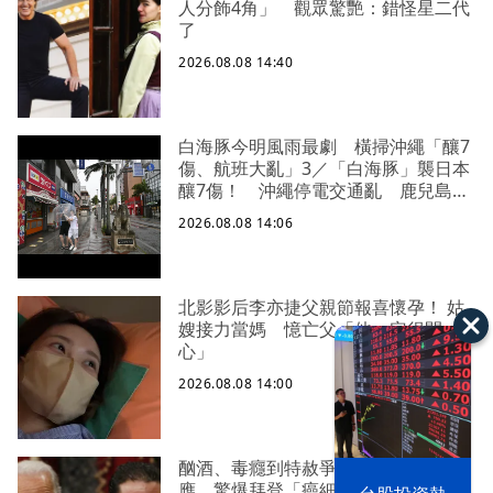
人分飾4角」 觀眾驚艷：錯怪星二代
了
2026.08.08 14:40
白海豚今明風雨最劇 橫掃沖繩「釀7
傷、航班大亂」3／「白海豚」襲日本
釀7傷！ 沖繩停電交通亂 鹿兒島建
築毀
2026.08.08 14:06
北影影后李亦捷父親節報喜懷孕！ 姑
嫂接力當媽 憶亡父「他一定很開
心」
2026.08.08 14:00
酗酒、毒癮到特赦爭議！亨特首度回
應 驚爆拜登「癌細胞已轉移骨頭」