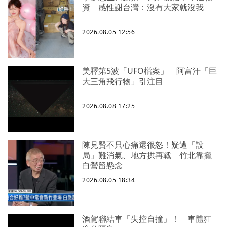
資 感性謝台灣：沒有大家就沒我
2026.08.05 12:56
美釋第5波「UFO檔案」 阿富汗「巨
大三角飛行物」引注目
2026.08.08 17:25
陳見賢不只心痛還很怒！疑遭「設
局」難消氣、地方拱再戰 竹北靠攏
白營留懸念
2026.08.05 18:34
酒駕聯結車「失控自撞」！ 車體狂