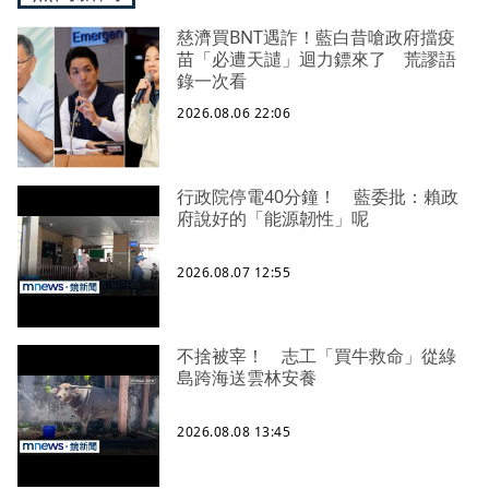
慈濟買BNT遇詐！藍白昔嗆政府擋疫
苗「必遭天譴」迴力鏢來了 荒謬語
錄一次看
2026.08.06 22:06
行政院停電40分鐘！ 藍委批：賴政
府說好的「能源韌性」呢
2026.08.07 12:55
不捨被宰！ 志工「買牛救命」從綠
島跨海送雲林安養
2026.08.08 13:45