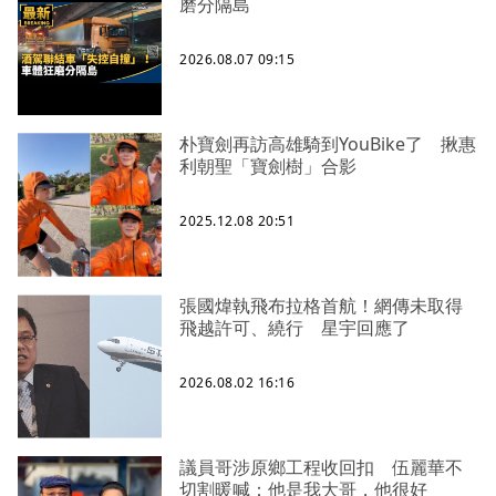
磨分隔島
2026.08.07 09:15
朴寶劍再訪高雄騎到YouBike了 揪惠
利朝聖「寶劍樹」合影
2025.12.08 20:51
張國煒執飛布拉格首航！網傳未取得
飛越許可、繞行 星宇回應了
2026.08.02 16:16
議員哥涉原鄉工程收回扣 伍麗華不
切割暖喊：他是我大哥，他很好