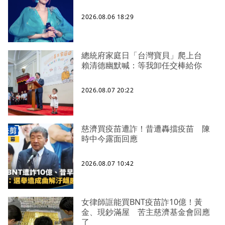
2026.08.06 18:29
總統府家庭日「台灣寶貝」爬上台
賴清德幽默喊：等我卸任交棒給你
2026.08.07 20:22
慈濟買疫苗遭詐！昔遭轟擋疫苗 陳
時中今露面回應
2026.08.07 10:42
女律師誆能買BNT疫苗詐10億！黃
金、現鈔滿屋 苦主慈濟基金會回應
了