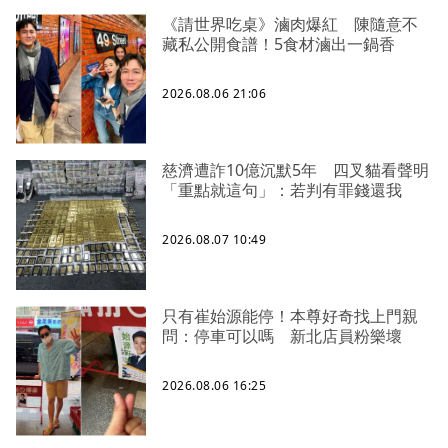
《請世界吃桌》滷肉爆紅 陳隨意不
藏私公開食譜！5食材滷出一鍋香
2026.08.06 21:06
慈濟遭詐10億沉默5年 四叉貓看聲明
「重點就這句」：若判有罪錢還我
2026.08.07 10:49
只有崔始源能停！本尊好奇找上門親
問：停車可以嗎 新北店員粉樂壞
2026.08.06 16:25