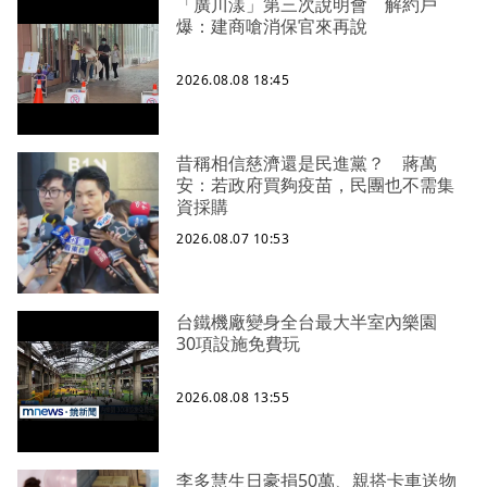
「廣川漾」第三次說明會 解約戶
爆：建商嗆消保官來再說
2026.08.08 18:45
昔稱相信慈濟還是民進黨？ 蔣萬
安：若政府買夠疫苗，民團也不需集
資採購
2026.08.07 10:53
台鐵機廠變身全台最大半室內樂園
30項設施免費玩
2026.08.08 13:55
李多慧生日豪捐50萬、親搭卡車送物