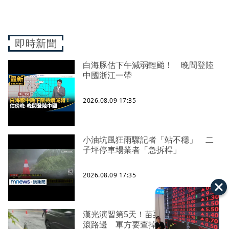
即時新聞
白海豚估下午減弱輕颱！ 晚間登陸
中國浙江一帶
2026.08.09 17:35
小油坑風狂雨驟記者「站不穩」 二
子坪停車場業者「急拆桿」
2026.08.09 17:35
漢光演習第5天！苗栗台13線驚見砲彈
滾路邊 軍方要查掉落原因