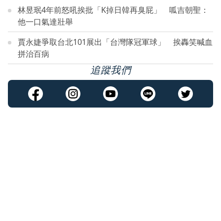
林昱珉4年前怒吼挨批「K掉日韓再臭屁」 呱吉朝聖：
他一口氣達壯舉
賈永婕爭取台北101展出「台灣隊冠軍球」 挨轟笑喊血
拼治百病
追蹤我們