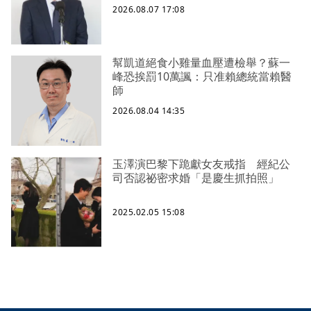
2026.08.07 17:08
幫凱道絕食小雞量血壓遭檢舉？蘇一
峰恐挨罰10萬諷：只准賴總統當賴醫
師
2026.08.04 14:35
玉澤演巴黎下跪獻女友戒指 經紀公
司否認祕密求婚「是慶生抓拍照」
2025.02.05 15:08