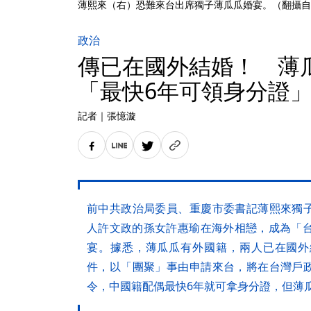
薄熙來（右）恐難來台出席獨子薄瓜瓜婚宴。（翻攝自
政治
傳已在國外結婚！ 薄
「最快6年可領身分
記者
｜
張憶漩
前中共政治局委員、重慶市委書記薄熙來獨
人許文政的孫女許惠瑜在海外相戀，成為「台
宴。據悉，薄瓜瓜有外國籍，兩人已在國外
件，以「團聚」事由申請來台，將在台灣戶
令，中國籍配偶最快6年就可拿身分證，但薄