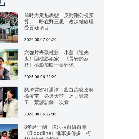
聞
前時力黨魁表態「反對刪公視預
算」 盼在野三思：改凍結處理
受質疑項目
2026.08.07 00:20
六強片齊聚桃影 小薰《祖先
鬼》回桃影娘家 《長安的荔
枝》桃影加映一票難求
2026.08.06 22:20
慈濟買BNT遇詐！藍白昔嗆政府
擋疫苗「必遭天譴」迴力鏢來
了 荒謬語錄一次看
2026.08.06 22:06
8年磨一劍 陳法拉自編自導
《Bloodline》進軍多倫多 柯