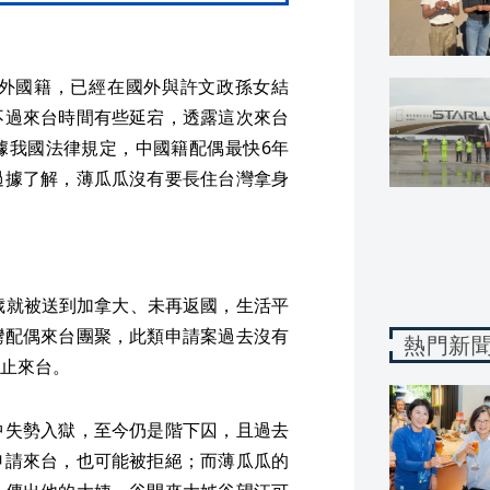
外國籍，已經在國外與許文政孫女結
不過來台時間有些延宕，透露這次來台
據我國法律規定，中國籍配偶最快6年
過據了解，薄瓜瓜沒有要長住台灣拿身
歲就被送到加拿大、未再返國，生活平
灣配偶來台團聚，此類申請案過去沒有
熱門新
止來台。
中失勢入獄，至今仍是階下囚，且過去
申請來台，也可能被拒絕；而薄瓜瓜的