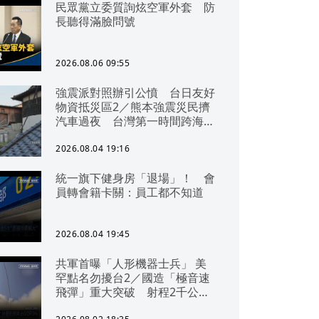
民眾黨立委質詢炫空軍外套 防
長聽得滿臉問號
2026.08.06 09:55
強震派對照辦引公憤 台日友好
物資抵災區2／熊本強震災民擠
汽車過夜 台灣第一時間跨海急
援
2026.08.04 19:16
統一旗下健身房「退場」！ 會
員轉會籍卡關：員工都不知道
2026.08.04 19:45
共軍首曝「人形機器士兵」 美
罕點名勿擾台2／國造「極音速
飛彈」重大突破 射程2千公里
可「直通北京」