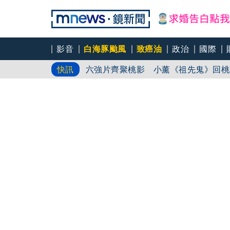
影音
白海豚颱風
致癌油
政治
國際
六強片齊聚桃影 小薰《祖先鬼》回桃
快訊
慈濟買BNT遇詐！藍白昔嗆政府擋疫
8年磨一劍 陳法拉自編自導《Blood