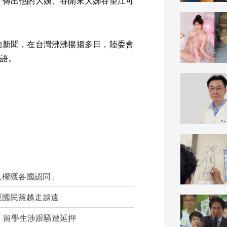
，傳出他的大姨、谷開來大姊谷望江可
的新聞，在台灣沸沸揚揚多日，陸委會
語。
人權獲各國認同」
嘆國民黨越走越遠
」留學生涉跟騷遭延押