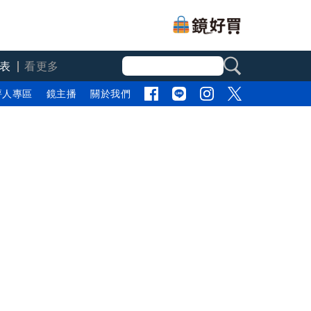
表
看更多
評人專區
鏡主播
關於我們