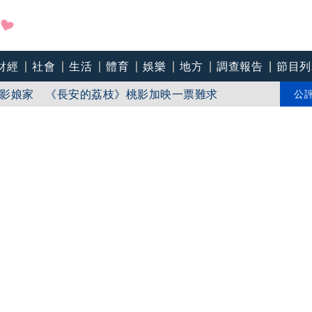
財經
社會
生活
體育
娛樂
地方
調查報告
節目列
影娘家 《長安的荔枝》桃影加映一票難求
苗「必遭天譴」迴力鏢來了 荒謬語錄一次看
公
line》進軍多倫多 柯林法洛姊弟相挺