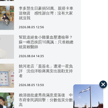
李多慧生日豪捐50萬、親搭卡車
送物資 感性謝台灣：沒有大家
就沒我
2026.08.05 12:56
幫凱道絕食小雞量血壓遭檢舉？
蘇一峰恐挨罰10萬諷：只准賴總
統當賴醫師
2026.08.04 14:35
饒河老店「蓋簽名」遭灌一星負
評 沈伯洋盼蔣萬安出面勸支持
者
2026.08.05 13:50
賴清德批盧秀燕滿意度落後 中
市府拿民調回擊：分數低笑分數
高