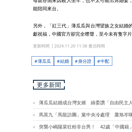
母親谷開來因殺人坐牢，也不太可能出席婚宴
能陪同來台。
另外，「紅三代」薄瓜瓜與台灣望族之女結婚
獻祝福，中國官方卻完全噤聲，至今未有隻字片
更新時間
2024.11.20 11:38 臺北時間
薄瓜瓜
結婚
身分證
中配
更多新聞
薄瓜瓜結婚成台灣女婿 綠委讚「自由民主
馬英九「馬龍訪團」黨中央冷處理 蕭旭岑
突襲小嶋陽菜狂粉非台男！ 42歲「中國籍