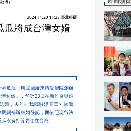
即時新
微博）
2024.11.20 11:38 臺北時間
瓜瓜將成台灣女婿
證」
子薄瓜瓜，與宜蘭羅東博愛醫院創辦
灣女婿」，預計23日在新竹舉辦婚
結婚，去年向我國駐溫哥華外館遞
政機關補辦結婚登記，而依照現行法
瓜瓜沒有打算要住在台灣。