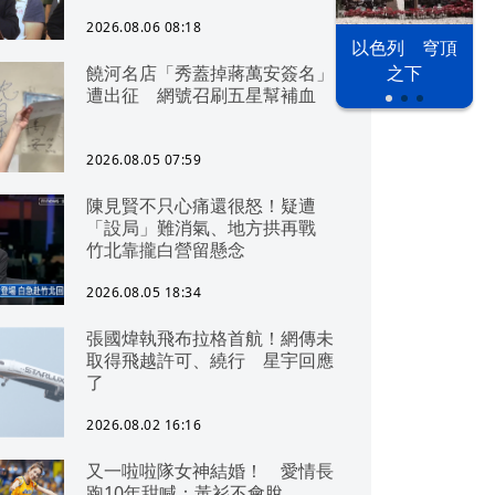
2026.08.06 08:18
以色列 穹頂
饒河名店「秀蓋掉蔣萬安簽名」
之下
遭出征 網號召刷五星幫補血
2026.08.05 07:59
陳見賢不只心痛還很怒！疑遭
「設局」難消氣、地方拱再戰
竹北靠攏白營留懸念
2026.08.05 18:34
張國煒執飛布拉格首航！網傳未
取得飛越許可、繞行 星宇回應
了
2026.08.02 16:16
又一啦啦隊女神結婚！ 愛情長
跑10年甜喊：黃衫不會脫