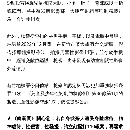
5名未滿14歲兒童撫摸大腿、小腿、肚子、背部或以手指
戳肛門、將生殖器磨蹭臀部、大腿至射精等強制猥褻行
為，合計共11次。
此外，檢警從查扣的林男手機、平板，以及電腦中發現，
林男於2022年12月間，在新竹市某大學宿舍交誼廳，假
借指導體操動作時，拍攝男童性影像11張，並存於手機
中，經送交數位鑑識、檢視，尚未發現有幼童相關性影像
外流情形。
新竹地檢署今日偵結，檢察官認定林男涉犯加重強制猥褻
罪11次，《兒童及少年性剝削防制條例》第36條第1項的
製造兒童性影像罪嫌1次，依法提起公訴。
★《鏡新聞》關心您：若自身或旁人遭受身體虐待、精
神虐待、性侵害、性騷擾，請立刻撥打110報案，再尋求