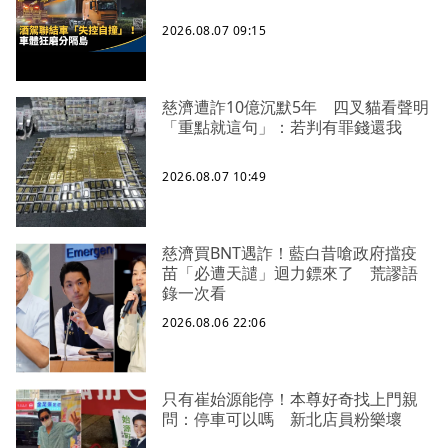
2026.08.07 09:15
慈濟遭詐10億沉默5年 四叉貓看聲明
「重點就這句」：若判有罪錢還我
2026.08.07 10:49
慈濟買BNT遇詐！藍白昔嗆政府擋疫
苗「必遭天譴」迴力鏢來了 荒謬語
錄一次看
2026.08.06 22:06
只有崔始源能停！本尊好奇找上門親
問：停車可以嗎 新北店員粉樂壞