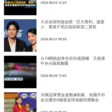
2026.08.03 12:25
大谷捨保時捷改開「巨大賓利」護妻
小 賽後不受訪急歸家當二寶爸
2026.08.07 09:30
台74轎跑超車失控自撞護欄 又衝撞
中央分隔島翻覆
2026.08.08 12:45
30萬冠軍獎金進教練私帳 前國手邱
金治遭控A錢還逼球員繳回獎勵金