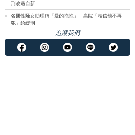
刑改過自新
名醫性騷女助理稱「愛的抱抱」 高院「相信他不再
犯」給緩刑
追蹤我們