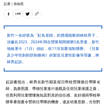
記者
｜
徐如奕
新竹一名綽號為「魟魚老師」的體適能教師林姓男子，
涉嫌在2023、2024年間在營隊期間猥褻5名男童，新竹
地檢署今（1日）偵結，依11項加重強制猥褻、《兒童
及少年性剝削防制條例》的製造兒童性影像等罪嫌，將
林男起訴。
起訴書指出，林男在新竹縣某假日學校營隊擔任帶隊老
師，負責照護、帶領兒童進行遊戲及住宿兒童保護之責，
但竟利用兒童懵懂無知及對其的信任感、友好感與學校舉
辦寒暑假夏令營前往帶隊的機會，違反幼童意願，分別對