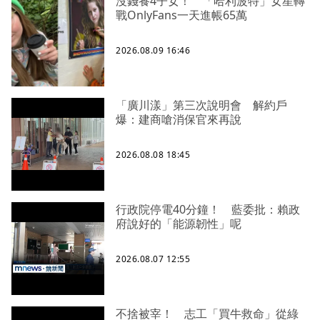
沒錢養4子女！ 「哈利波特」女星轉
戰OnlyFans一天進帳65萬
2026.08.09 16:46
「廣川漾」第三次說明會 解約戶
爆：建商嗆消保官來再說
2026.08.08 18:45
行政院停電40分鐘！ 藍委批：賴政
府說好的「能源韌性」呢
2026.08.07 12:55
不捨被宰！ 志工「買牛救命」從綠