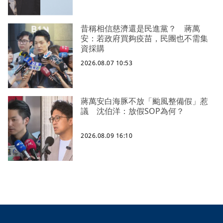
昔稱相信慈濟還是民進黨？ 蔣萬
安：若政府買夠疫苗，民團也不需集
資採購
2026.08.07 10:53
蔣萬安白海豚不放「颱風整備假」惹
議 沈伯洋：放假SOP為何？
2026.08.09 16:10