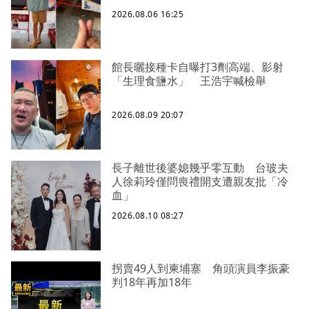
2026.08.06 16:25
館長曬接種卡自曝打3劑高端、影射
「生理食鹽水」 王浩宇喊檢舉
2026.08.09 20:07
長子離世後婆媳幾乎零互動 台玻夫
人徐莉玲僅問喪禮開支遭親友批「冷
血」
2026.08.10 08:27
拐賣49人到柬埔寨 角頭演員李振豪
判18年再加18年