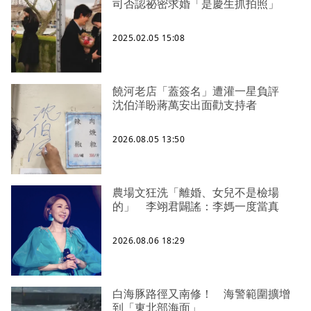
司否認祕密求婚「是慶生抓拍照」
2025.02.05 15:08
饒河老店「蓋簽名」遭灌一星負評
沈伯洋盼蔣萬安出面勸支持者
2026.08.05 13:50
農場文狂洗「離婚、女兒不是檢場
的」 李翊君闢謠：李媽一度當真
2026.08.06 18:29
白海豚路徑又南修！ 海警範圍擴增
到「東北部海面」