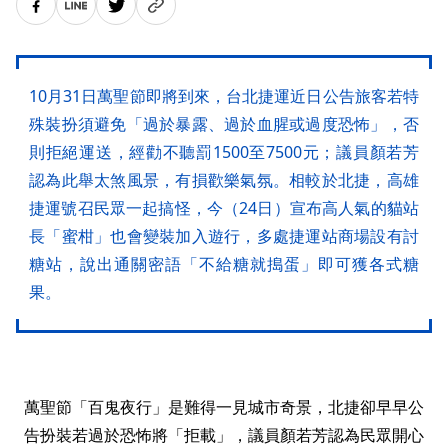
10月31日萬聖節即將到來，台北捷運近日公告旅客若特
殊裝扮須避免「過於暴露、過於血腥或過度恐怖」，否
則拒絕運送，經勸不聽罰1500至7500元；議員顏若芳
認為此舉太煞風景，有損歡樂氣氛。相較於北捷，高雄
捷運號召民眾一起搞怪，今（24日）宣布高人氣的貓站
長「蜜柑」也會變裝加入遊行，多處捷運站商場設有討
糖站，說出通關密語「不給糖就搗蛋」即可獲各式糖
果。
萬聖節「百鬼夜行」是難得一見城市奇景，北捷卻早早公
告扮裝若過於恐怖將「拒載」，議員顏若芳認為民眾開心