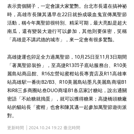
表示賣個關子，一定會讓大家驚艷。台北市長還在搞神祕
時，高雄市長陳其邁早在22日就扮成吸血鬼宣傳萬聖節
活動，稱今年萬聖節很特別、精采可期，最大亮點是超大
南瓜，還有變裝大遊行可以參加，其他則要保密，笑稱
「高雄是不講武德的城市」，來一定會有很多驚豔。
高雄捷運也卯足全力過萬聖節，10月25日至11月3日期間
「著萬聖節裝扮」，至高捷R13凹子底站服務台、R10美
麗島站商品館、R16左營站蜜柑站長專賣店及R11高雄車
站高雄駅一番街B2/B3、R10美麗島站墨凡美麗島商場B1
和R8三多商圈站叁DUO商場B1各店家討糖站，說出通關
密語「不給糖就搗蛋」，就可以獲得糖果；高捷橋頭糖廠
站的貓站長「蜜柑」也會和陳其邁一起參加萬聖節遊街派
對。
更新時間
2024.10.24 19:22 臺北時間