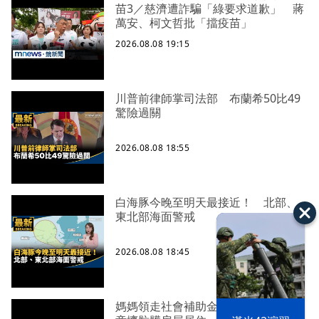
苗3／慈濟遭詐騙「綠要求道歉」 蔣
萬安、柯文哲批「擋疫苗」
2026.08.08 19:15
川普前律師掌司法部 布蘭希50比49
驚險過關
2026.08.08 18:55
白海豚今晚至明天最接近！ 北部、
東北部海面警戒
2026.08.08 18:45
媽媽領走社會補助金離家 丟13名孩