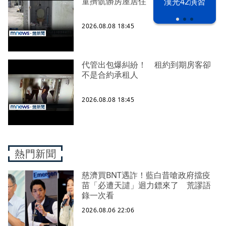
童擠骯髒房屋居住
漢光42演習
2026.08.08 18:45
代管出包爆糾紛！ 租約到期房客卻
不是合約承租人
2026.08.08 18:45
熱門新聞
慈濟買BNT遇詐！藍白昔嗆政府擋疫
苗「必遭天譴」迴力鏢來了 荒謬語
錄一次看
2026.08.06 22:06