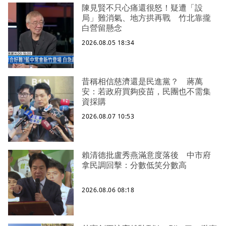
陳見賢不只心痛還很怒！疑遭「設
局」難消氣、地方拱再戰 竹北靠攏
白營留懸念
2026.08.05 18:34
昔稱相信慈濟還是民進黨？ 蔣萬
安：若政府買夠疫苗，民團也不需集
資採購
2026.08.07 10:53
賴清德批盧秀燕滿意度落後 中市府
拿民調回擊：分數低笑分數高
2026.08.06 08:18