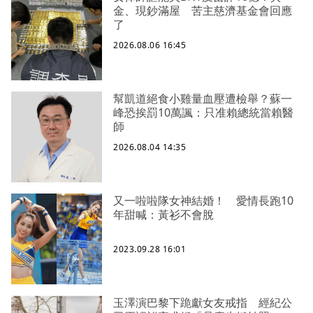
金、現鈔滿屋 苦主慈濟基金會回應
了
2026.08.06 16:45
幫凱道絕食小雞量血壓遭檢舉？蘇一
峰恐挨罰10萬諷：只准賴總統當賴醫
師
2026.08.04 14:35
又一啦啦隊女神結婚！ 愛情長跑10
年甜喊：黃衫不會脫
2023.09.28 16:01
玉澤演巴黎下跪獻女友戒指 經紀公