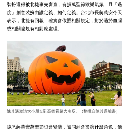
裝扮還得被北捷事先審查，有損萬聖節歡樂氣氛，且「過
度」創意裝扮由誰定義、如何定義。台北市長蔣萬安今天
表示，北捷有回報，確實會依照相關規定，對於過於血腥
或相關違規有相對應處理。
陳其邁邀請大小朋友到高雄看超大南瓜。（翻攝自陳其邁臉書）
據悉蔣萬安萬聖節也會變裝，被問到會扮演什麼角色，他