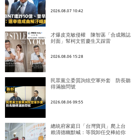
2026.08.07 10:42
才爆皮克敏侵權 陳智菡「合成雜誌
封面」幫柯文哲慶生又踩雷
2026.08.06 15:28
民眾黨立委質詢炫空軍外套 防長聽
得滿臉問號
2026.08.06 09:55
總統府家庭日「台灣寶貝」爬上台
賴清德幽默喊：等我卸任交棒給你