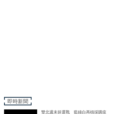
即時新聞
雙北週末拚選戰 藍綠白再槓採購疫