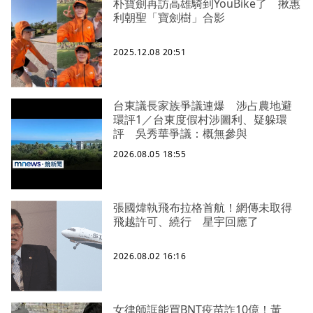
朴寶劍再訪高雄騎到YouBike了 揪惠
利朝聖「寶劍樹」合影
2025.12.08 20:51
台東議長家族爭議連爆 涉占農地避
環評1／台東度假村涉圖利、疑躲環
評 吳秀華爭議：概無參與
2026.08.05 18:55
張國煒執飛布拉格首航！網傳未取得
飛越許可、繞行 星宇回應了
2026.08.02 16:16
女律師誆能買BNT疫苗詐10億！黃