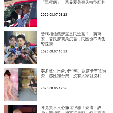
「里程病」 業界憂美喪失轉型紅利
2026.08.07 08:23
昔稱相信慈濟還是民進黨？ 蔣萬
安：若政府買夠疫苗，民團也不需集
資採購
2026.08.07 10:53
李多慧生日豪捐50萬、親搭卡車送物
資 感性謝台灣：沒有大家就沒我
2026.08.05 12:56
陳見賢不只心痛還很怒！疑遭「設
局」難消氣、地方拱再戰 竹北靠攏