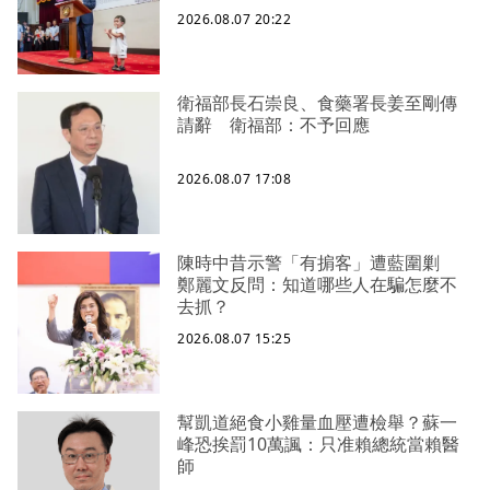
2026.08.07 20:22
衛福部長石崇良、食藥署長姜至剛傳
請辭 衛福部：不予回應
2026.08.07 17:08
陳時中昔示警「有掮客」遭藍圍剿
鄭麗文反問：知道哪些人在騙怎麼不
去抓？
2026.08.07 15:25
幫凱道絕食小雞量血壓遭檢舉？蘇一
峰恐挨罰10萬諷：只准賴總統當賴醫
師