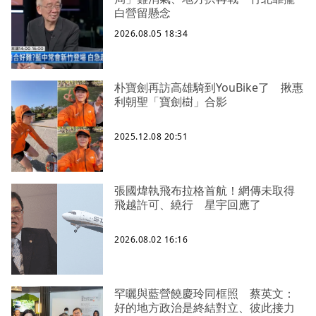
白營留懸念
2026.08.05 18:34
朴寶劍再訪高雄騎到YouBike了 揪惠
利朝聖「寶劍樹」合影
2025.12.08 20:51
張國煒執飛布拉格首航！網傳未取得
飛越許可、繞行 星宇回應了
2026.08.02 16:16
罕曬與藍營饒慶玲同框照 蔡英文：
好的地方政治是終結對立、彼此接力