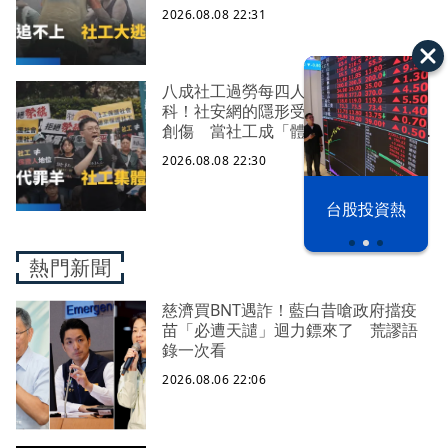
2026.08.08 22:31
八成社工過勞每四人有一人求助身心
科！社安網的隱形受災戶 集體心理
創傷 當社工成「體制代罪羊」 防
禦性社工不敢多做無奈趨勢？耗竭殆
2026.08.08 22:30
盡下的社安網危機｜社工消失中
漢光42演習
台股投資熱
熱門新聞
慈濟買BNT遇詐！藍白昔嗆政府擋疫
苗「必遭天譴」迴力鏢來了 荒謬語
錄一次看
2026.08.06 22:06