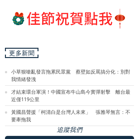
更多新聞
小草狠嗆亂發言拖累民眾黨 蔡壁如反罵搞分化：別對
我情緒發洩
才結束環台軍演！中國宣布牛山島今實彈射擊 離台最
近僅119公里
黃國昌聲援「柯清白是台灣人未來」 張雅琴無言：不
要牽拖我
追蹤我們