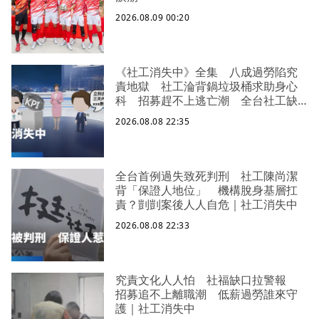
2026.08.09 00:20
《社工消失中》全集 八成過勞陷究
責地獄 社工淪背鍋垃圾桶求助身心
科 招募趕不上逃亡潮 全台社工缺
口警報 揭薪資回捐黑幕 血汗錢遭
2026.08.08 22:35
剝削
全台首例過失致死判刑 社工陳尚潔
背「保證人地位」 機構脫身基層扛
責？剴剴案後人人自危｜社工消失中
2026.08.08 22:33
究責文化人人怕 社福缺口拉警報
招募追不上離職潮 低薪過勞誰來守
護｜社工消失中