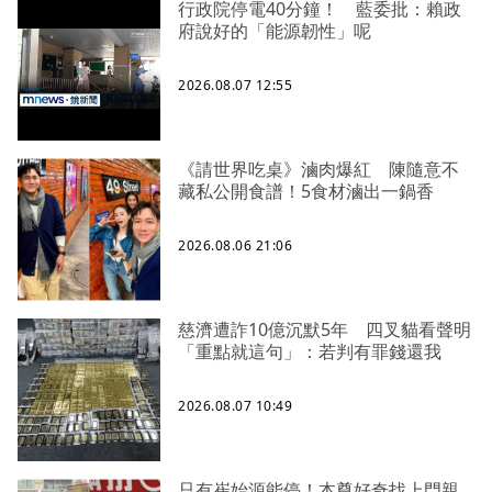
行政院停電40分鐘！ 藍委批：賴政
府說好的「能源韌性」呢
2026.08.07 12:55
《請世界吃桌》滷肉爆紅 陳隨意不
藏私公開食譜！5食材滷出一鍋香
2026.08.06 21:06
慈濟遭詐10億沉默5年 四叉貓看聲明
「重點就這句」：若判有罪錢還我
2026.08.07 10:49
只有崔始源能停！本尊好奇找上門親