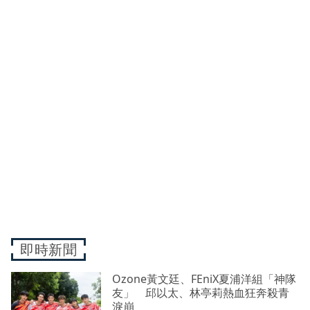
即時新聞
Ozone黃文廷、FEniX夏浦洋組「神隊
友」 邱以太、林亭莉熱血狂奔殺青
淚崩