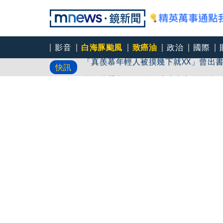
影音
白海豚颱風
致癌油
政治
國際
「真羨慕年輕人被摸幾下就XX」曾出
快訊
響才停
黎智英重判20年後！港府突宣布終止
首對結婚就送1克拉鑽戒！ 「國家級月