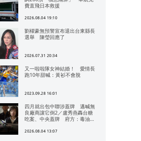
費直飛日本救援
2026.08.04 19:10
劉櫂豪無預警宣布退出台東縣長
選舉 陳瑩回應了
2026.07.31 20:34
又一啦啦隊女神結婚！ 愛情長
跑10年甜喊：黃衫不會脫
2023.09.28 16:01
四月就出包中聯涉蓋牌 邁喊無
良廠商讓它倒2／盧秀燕轟台糖
吃案、中央蓋牌 府方：毒油一
直在台中
2026.08.04 13:07