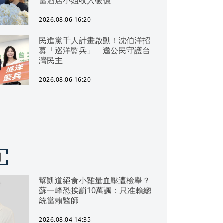
當酒店小姐收入破億
2026.08.06 16:20
民進黨千人計畫啟動！沈伯洋招
募「巡洋監兵」 邀公民守護台
灣民主
2026.08.06 16:20
聞
幫凱道絕食小雞量血壓遭檢舉？
蘇一峰恐挨罰10萬諷：只准賴總
統當賴醫師
2026.08.04 14:35