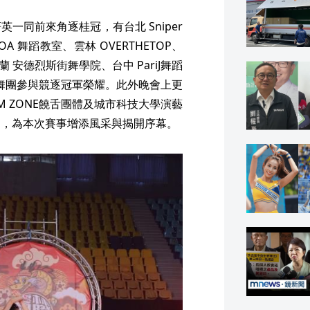
一同前來角逐桂冠，有台北 Sniper
 OA 舞蹈教室、雲林 OVERTHETOP、
蘭 安德烈斯街舞學院、台中 PariJ舞蹈
名舞團參與競逐冠軍榮耀。此外晚會上更
EAM ZONE饒舌團體及城市科技大學演藝
演出，為本次賽事增添風采與揭開序幕。