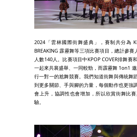
2024「雲林國際街舞盛典」，賽制共分為 K
BREAKING 霹靂舞等三項比賽項目，總計參
人數140人。比賽項目中KPOP COVER排舞
一起來共襄盛舉、一同較勁，而霹靂舞 1on1
行一對一的尬舞競賽。我們知道街舞與傳統舞
到更多關節、手與腳的力量，每個動作也更強
會上升，協調性也會增加，所以欣賞街舞比賽
驗。