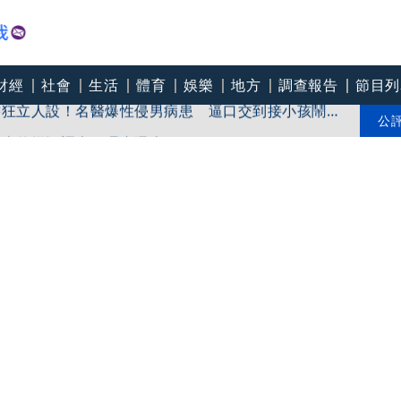
財經
社會
生活
體育
娛樂
地方
調查報告
節目列
書狂立人設！名醫爆性侵男病患 逼口交到接小孩鬧鐘
《壹傳媒》調查 理由曝光
公
老」單身聯誼400位名額8/7開搶