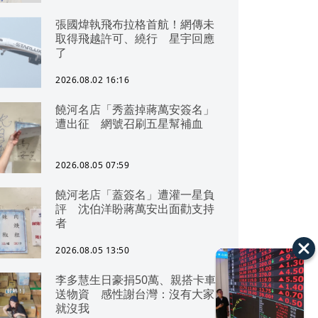
張國煒執飛布拉格首航！網傳未
取得飛越許可、繞行 星宇回應
了
2026.08.02 16:16
饒河名店「秀蓋掉蔣萬安簽名」
遭出征 網號召刷五星幫補血
2026.08.05 07:59
饒河老店「蓋簽名」遭灌一星負
評 沈伯洋盼蔣萬安出面勸支持
者
2026.08.05 13:50
李多慧生日豪捐50萬、親搭卡車
送物資 感性謝台灣：沒有大家
就沒我