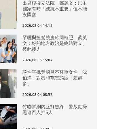
出席模擬立法院 鄭麗文：民主
國家有時「總統不重要」但不能
沒國會
2026.08.04 14:12
罕曬與藍營饒慶玲同框照 蔡英
文：好的地方政治是終結對立、
彼此接力
2026.08.05 15:07
談性平批黃國昌不尊重女性 沈
伯洋：對我和范雲態度「差超
多」
2026.08.04 08:57
竹聯幫網內互打告終 警啟動掃
黑逮百人押5人