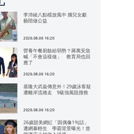
聞
李沛綾八點檔放風中 攜兒女獻
藝陪做公益
2026.08.06 16:20
營養午餐廚餘給弱勢？蔣萬安急
喊「不會這樣做」 教育局也回
應了
2026.08.06 16:20
基隆大武崙傳意外！29歲泳客疑
遭離岸流捲走 9級強風阻搜救
2026.08.06 16:20
26歲甜美網紅「因偶像1句話」
遭網暴輕生 學霸背景曝光！曾