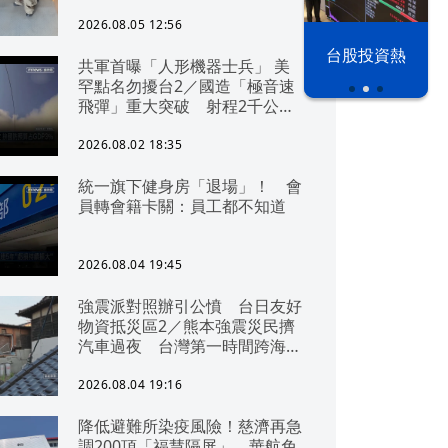
2026.08.05 12:56
以色列 穹頂
台股投資熱
共軍首曝「人形機器士兵」 美
之下
罕點名勿擾台2／國造「極音速
飛彈」重大突破 射程2千公里
可「直通北京」
2026.08.02 18:35
統一旗下健身房「退場」！ 會
員轉會籍卡關：員工都不知道
2026.08.04 19:45
強震派對照辦引公憤 台日友好
物資抵災區2／熊本強震災民擠
汽車過夜 台灣第一時間跨海急
援
2026.08.04 19:16
降低避難所染疫風險！慈濟再急
調200頂「福慧隔屏」 華航免