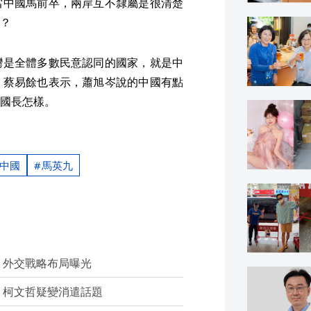
當中國馬前卒，兩岸互不隸屬是很清楚
？
灣是全體多數民意認同的國家，就是中
，蔡易餘也表示，蕭旭岑說的中國有點
國長怎樣。
中國
馬英九
」外交戰略布局曝光
 柯文哲疑變消遣話題