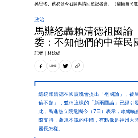
吳思瑤、蔡易餘今召開輿情回應記者會。（翻攝自民進黨團
政治
馬辦怒轟賴清德祖國論
委：不知他們的中華民
記者
｜
林妏緹
總統賴清德在國慶晚會提出「祖國論」，被
倫不類」，並稱這樣的「新兩國論」已經引
此，民進黨立院黨團今（7日）表示，賴總統
際支持，蕭旭岑說的中國，有點像是神州大
國長怎樣。