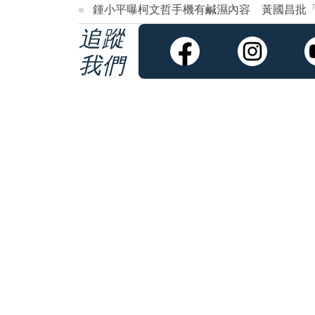
鍾小平曝柯文哲手機有鹹濕內容 黃國昌批
追蹤
我們