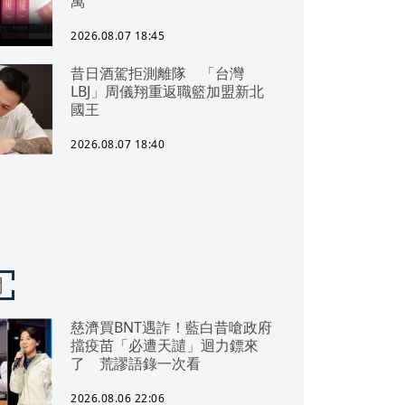
萬
2026.08.07 18:45
昔日酒駕拒測離隊 「台灣
LBJ」周儀翔重返職籃加盟新北
國王
2026.08.07 18:40
聞
慈濟買BNT遇詐！藍白昔嗆政府
擋疫苗「必遭天譴」迴力鏢來
了 荒謬語錄一次看
2026.08.06 22:06