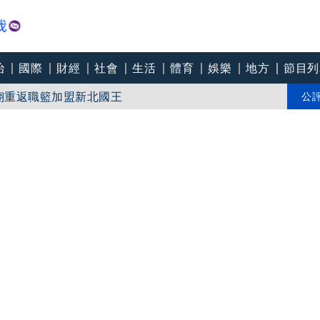
治
國際
財經
社會
生活
體育
娛樂
地方
節目列
翔重返職籃加盟新北國王
親接機BNT抵台」 同框陳時中、張淑芬畫面曝光
公
幻象捍領空2／漢光登場三階段操演 模擬共軍侵襲、幻