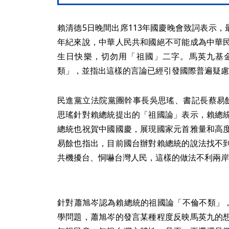
賴清德5日晚間出席113年國慶晚會致詞表示，
年紀來說，中華人民共和國絕不可能成為中華
生日快樂，切勿用「祖國」二字。馬英九基
類」，並指出這樣的言論已經引發國際普遍疑慮
民進黨立法院黨團幹事長吳思瑤、書記長蔡易
思瑤針對賴總統提出的「祖國論」表示，賴總
總統也祝賀中國國慶，展現國家元首雅量和高
易餘也指出，目前國台辦對賴總統的說法找不
共機擾台、恫嚇台灣人民，這樣的做法不利兩岸
針對蕭旭岑認為賴總統的祖國論「不倫不類」，
學問題，蕭旭岑的發言某種程度反映馬英九的