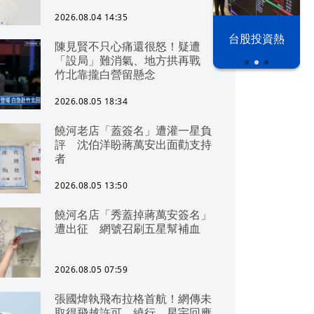
2026.08.04 14:35
漢光42演習
台股投資熱
陳見賢不只心痛還很怒！疑遭
「設局」難消氣、地方拱再戰
竹北靠攏白營留懸念
2026.08.05 18:34
饒河老店「蓋簽名」遭灌一星負
評 沈伯洋盼蔣萬安出面勸支持
者
2026.08.05 13:50
饒河名店「秀蓋掉蔣萬安簽名」
遭出征 網號召刷五星幫補血
2026.08.05 07:59
張國煒執飛布拉格首航！網傳未
取得飛越許可、繞行 星宇回應