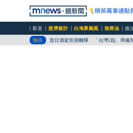
影音
慈濟被詐
白海豚颱風
致癌油
政
昔日酒駕拒測離隊 「台灣LBJ」周儀
快訊
狠詐慈濟10.6億！神鬼律師陳昱瑄「
AIT發文「韌性台灣」 桃機反機降
象2000緊急升空