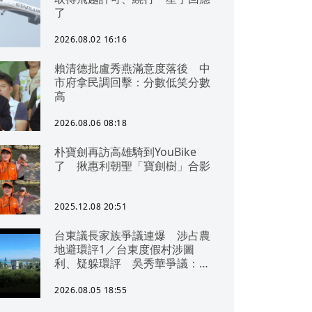
了
2026.08.02 16:16
賴清德批盧秀燕滿意度落後 中
市府拿民調回擊：分數低笑分數
高
2026.08.06 08:18
朴寶劍再訪高雄騎到YouBike
了 揪惠利朝聖「寶劍樹」合影
2025.12.08 20:51
台東議長家族爭議連爆 涉占農
地避環評1／台東度假村涉圖
利、疑躲環評 吳秀華爭議：概
無參與
2026.08.05 18:55