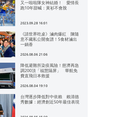
又一啦啦隊女神結婚！ 愛情長
跑10年甜喊：黃衫不會脫
2023.09.28 16:01
《請世界吃桌》滷肉爆紅 陳隨
意不藏私公開食譜！5食材滷出
一鍋香
2026.08.06 21:06
降低避難所染疫風險！慈濟再急
調200頂「福慧隔屏」 華航免
費直飛日本救援
2026.08.04 19:10
台灣逐步降低對中依賴 賴清德
秀數據：經濟創近50年最佳表現