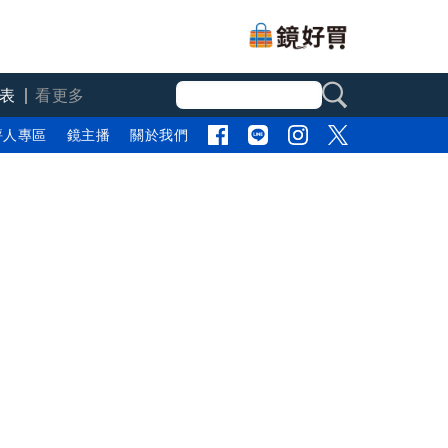
表
看更多
評人專區
鏡主播
關於我們