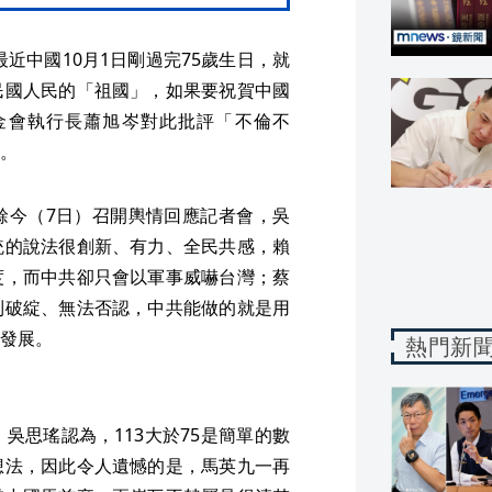
最近中國10月1日剛過完75歲生日，就
民國人民的「祖國」，如果要祝賀中國
金會執行長蕭旭岑對此批評「不倫不
。
餘今（7日）召開輿情回應記者會，吳
統的說法很創新、有力、全民共感，賴
度，而中共卻只會以軍事威嚇台灣；蔡
到破綻、無法否認，中共能做的就是用
發展。
熱門新
吳思瑤認為，113大於75是簡單的數
想法，因此令人遺憾的是，馬英九一再