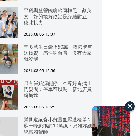
罕曬與藍營饒慶玲同框照 蔡英
文：好的地方政治是終結對立、
彼此接力
2026.08.05 15:07
李多慧生日豪捐50萬、親搭卡車
送物資 感性謝台灣：沒有大家
就沒我
2026.08.05 12:56
只有崔始源能停！本尊好奇找上
門親問：停車可以嗎 新北店員
粉樂壞
2026.08.06 16:25
幫凱道絕食小雞量血壓遭檢舉？
蘇一峰恐挨罰10萬諷：只准賴總
統當賴醫師