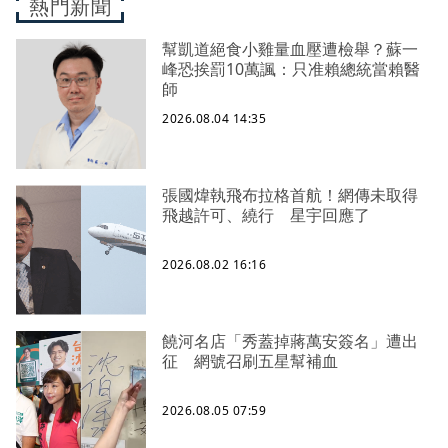
熱門新聞
幫凱道絕食小雞量血壓遭檢舉？蘇一
峰恐挨罰10萬諷：只准賴總統當賴醫
師
2026.08.04 14:35
張國煒執飛布拉格首航！網傳未取得
飛越許可、繞行 星宇回應了
2026.08.02 16:16
饒河名店「秀蓋掉蔣萬安簽名」遭出
征 網號召刷五星幫補血
2026.08.05 07:59