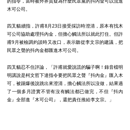
的指令，當時被外界質疑為什麼民眾黨的抖內金可以流進
木可公司。
四叉貓續指，許甫8月23日接受採訪時澄清，原本有找木
可公司協助處理抖內金，但擔心觸法所以就此打住。但許
甫9月被檢調約談時又改口，表示聽從李文宗的建議，把
民眾之聲的抖內金都匯進木可公司。
四叉貓忍不住評論，「許甫就愛說謊的騙子啊！錄音檔明
明講說是柯文哲下達指令要把民眾之聲『抖內金』匯入木
可，被踢爆後說跳出來澄清，擔心觸法所以沒做，結果過
了一個多月證實不管有沒有觸法都已做完，不但『抖內
金』全部進『木可公司』，還把責任推給李文宗。」