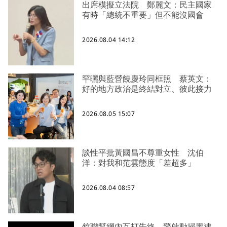
出席模擬立法院 鄭麗文：民主國家
有時「總統不重要」但不能沒國會
2026.08.04 14:12
罕曬與藍營饒慶玲同框照 蔡英文：
好的地方政治是終結對立、彼此接力
2026.08.05 15:07
談性平批黃國昌不尊重女性 沈伯
洋：對我和范雲態度「差超多」
2026.08.04 08:57
竹聯幫網內互打告終 警啟動掃黑逮