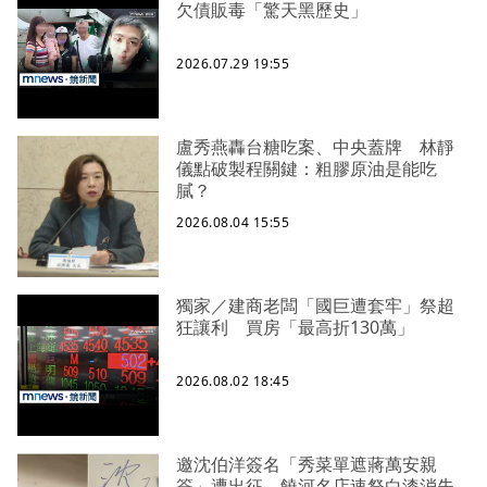
欠債販毒「驚天黑歷史」
2026.07.29 19:55
盧秀燕轟台糖吃案、中央蓋牌 林靜
儀點破製程關鍵：粗膠原油是能吃
膩？
2026.08.04 15:55
獨家／建商老闆「國巨遭套牢」祭超
狂讓利 買房「最高折130萬」
2026.08.02 18:45
邀沈伯洋簽名「秀菜單遮蔣萬安親
簽」遭出征 饒河名店速祭白漆消失