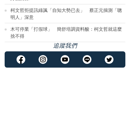
柯文哲拒提訊綠諷「自知大勢已去」 蔡正元揣測「聰
明人」深意
木可停業「打假球」 簡舒培調資料酸：柯文哲就這麼
捨不得
追蹤我們