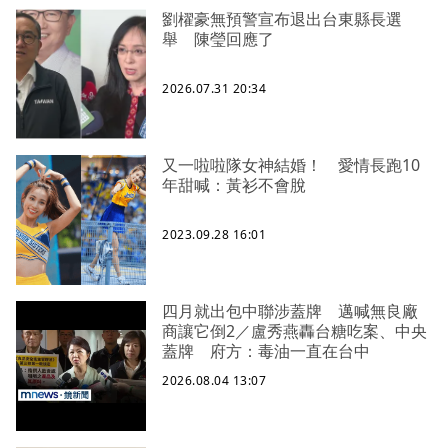
劉櫂豪無預警宣布退出台東縣長選
舉 陳瑩回應了
2026.07.31 20:34
又一啦啦隊女神結婚！ 愛情長跑10
年甜喊：黃衫不會脫
2023.09.28 16:01
四月就出包中聯涉蓋牌 邁喊無良廠
商讓它倒2／盧秀燕轟台糖吃案、中央
蓋牌 府方：毒油一直在台中
2026.08.04 13:07