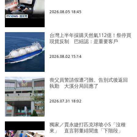
2026.08.05 18:45
台灣上半年採購天然氣112億！祭停買
現貨反制 巴紐認：是重要客戶
2026.08.02 15:14
喪父員警請假遭刁難、告別式後返回
執勤 大溪分局回應了
2026.07.31 18:02
獨家／賈永婕打匹克球嗆小S「沒種
來」 直言郭董緋聞進「下階段」