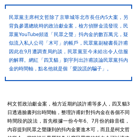
民眾黨主席柯文哲除了京華城等北市長任內5大案，另
背負參選總統時的政治獻金案，檢方偵辦金流發現，民
眾黨YouTube頻道「民眾之聲」抖內金的數百萬元，疑
似流入私人公司「木可」的帳戶，民眾黨副秘書長許甫
因此在9月遭調查局約談，民眾黨至今未給出令人信服
的解釋。網紅「四叉貓」劉宇列出許甫談論民眾黨抖內
金的時間軸，點名他就是個「愛說謊的騙子」。
柯文哲政治獻金案，檢方近期約談許甫等多人，四叉貓3
日透過臉書列出時間軸，整理許甫針對抖內金在各個不同
時間段的說法，首先根據一份今年6、7月份的錄音檔，
內容提到民眾之聲賺到的抖內金要進木可，而且是柯文哲