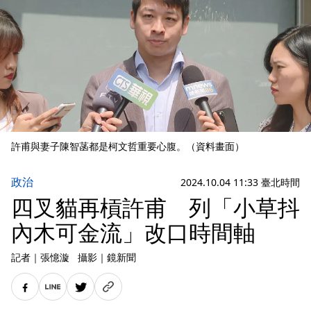
許甫與妻子陳智菡都是柯文哲重要心腹。（資料畫面）
政治
2024.10.04 11:33 臺北時間
四叉貓再槓許甫 列「小草抖
內木可金流」改口時間軸
記者
｜
張憶漩
攝影
｜
鏡新聞