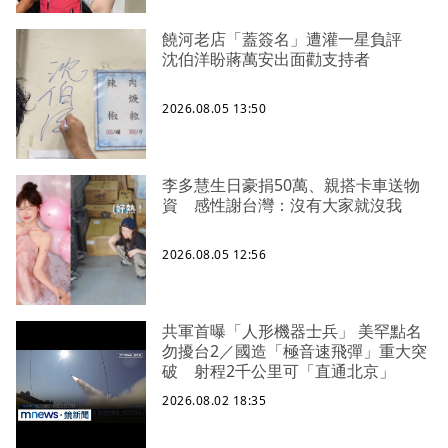
饒河老店「蓋簽名」遭灌一星負評
沈伯洋盼蔣萬安出面勸支持者
2026.08.05 13:50
李多慧生日豪捐50萬、親搭卡車送物
資 感性謝台灣：沒有大家就沒我
2026.08.05 12:56
共軍首曝「人形機器士兵」 美罕點名
勿擾台2／國造「極音速飛彈」重大突
破 射程2千公里可「直通北京」
2026.08.02 18:35