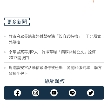
更多新聞
竹市府處長施淑婷射擊被譏「毀容式持槍」 于北辰意
外躺槍
京華城案再押2人 許淑華曝「獨厚關鍵公文」控柯
2017開後門
鹿港護安宮活動信眾違停被檢舉 警開56張罰單！廟方
致歉全包下
追蹤我們