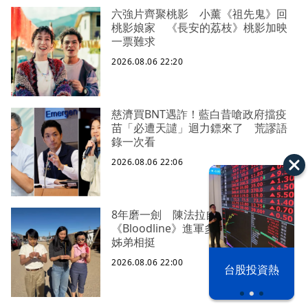
六強片齊聚桃影 小薰《祖先鬼》回
桃影娘家 《長安的荔枝》桃影加映
一票難求
2026.08.06 22:20
慈濟買BNT遇詐！藍白昔嗆政府擋疫
苗「必遭天譴」迴力鏢來了 荒謬語
錄一次看
2026.08.06 22:06
8年磨一劍 陳法拉自編自導
《Bloodline》進軍多倫多 柯林法洛
姊弟相挺
以色列 穹頂
2026.08.06 22:00
台股投資熱
之下