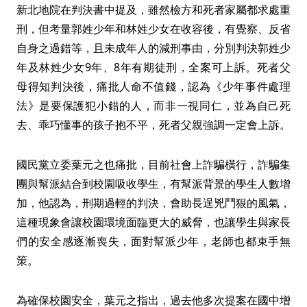
新北地院在判決書中提及，雖然檢方和死者家屬都求處重
刑，但考量郭姓少年和林姓少女在收容後，有覺察、反省
自身之過錯等，且未成年人的減刑事由，分別判決郭姓少
年及林姓少女9年、8年有期徒刑，全案可上訴。死者父
母得知判決後，痛批人命不值錢，認為《少年事件處理
法》是要保護犯小錯的人，而非一視同仁，並為自己死
去、乖巧懂事的孩子抱不平，死者父親強調一定會上訴。
國民黨立委葉元之也痛批，目前社會上詐騙橫行，詐騙集
團與幫派結合到校園吸收學生，有幫派背景的學生人數增
加，他認為，刑期過輕的判決，會助長逞兇鬥狠的風氣，
這種現象會讓校園環境面臨更大的威脅，也讓學生與家長
們的安全感逐漸喪失，面對幫派少年，老師也都束手無
策。
為確保校園安全，葉元之指出，過去他多次提案在國中增