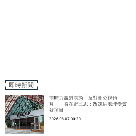
即時新聞
前時力黨魁表態「反對刪公視預
算」 盼在野三思：改凍結處理受質
疑項目
2026.08.07 00:20