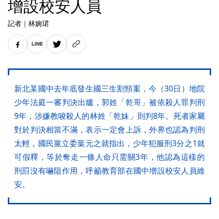
增設校安人員
記者
｜
林婉珺
新北某國中去年底發生國三生割頸案，今（30日）地院
少年法庭一審判決出爐，郭姓「乾哥」被依殺人罪判刑
9年，涉嫌教唆殺人的林姓「乾妹」則判8年。死者家屬
對於判決相當不滿，表示一定會上訴，外界也認為判刑
太輕，國民黨立委葉元之就指出，少年犯服刑3分之1就
可假釋，等於奪走一條人命只需關3年，他認為這樣的
刑罰沒有嚇阻作用，呼籲教育部在國中增設校安人員維
安。