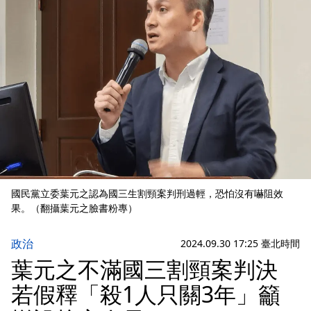
國民黨立委葉元之認為國三生割頸案判刑過輕，恐怕沒有嚇阻效
果。（翻攝葉元之臉書粉專）
政治
2024.09.30 17:25 臺北時間
葉元之不滿國三割頸案判決
若假釋「殺1人只關3年」籲