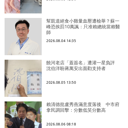
幫凱道絕食小雞量血壓遭檢舉？蘇一
峰恐挨罰10萬諷：只准賴總統當賴醫
師
2026.08.04 14:35
饒河老店「蓋簽名」遭灌一星負評
沈伯洋盼蔣萬安出面勸支持者
2026.08.05 13:50
賴清德批盧秀燕滿意度落後 中市府
拿民調回擊：分數低笑分數高
2026.08.06 08:18