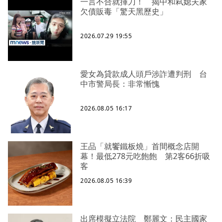
一言不合就揮刀！ 揭中和弒媳夫家
欠債販毒「驚天黑歷史」
2026.07.29 19:55
愛女為貸款成人頭戶涉詐遭判刑 台
中市警局長：非常慚愧
2026.08.05 16:17
王品「就饗鐵板燒」首間概念店開
幕！最低278元吃飽飽 第2客66折吸
客
2026.08.05 16:39
出席模擬立法院 鄭麗文：民主國家