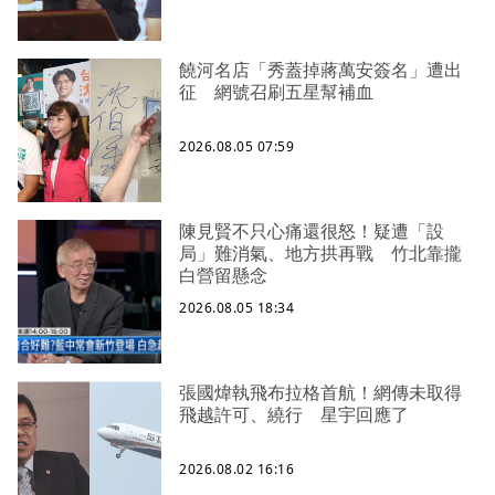
饒河名店「秀蓋掉蔣萬安簽名」遭出
征 網號召刷五星幫補血
2026.08.05 07:59
陳見賢不只心痛還很怒！疑遭「設
局」難消氣、地方拱再戰 竹北靠攏
白營留懸念
2026.08.05 18:34
張國煒執飛布拉格首航！網傳未取得
飛越許可、繞行 星宇回應了
2026.08.02 16:16