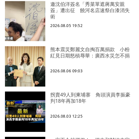
邀沈伯洋簽名「秀菜單遮蔣萬安親
簽」遭出征 饒河名店速祭白漆消失
術
2026.08.05 19:52
熊本震災鄭麗文自掏百萬捐款 小粉
紅見日期怒槓辱華：廣西水災怎不捐
2026.08.06 09:03
拐賣49人到柬埔寨 角頭演員李振豪
判18年再加18年
2026.08.03 12:25