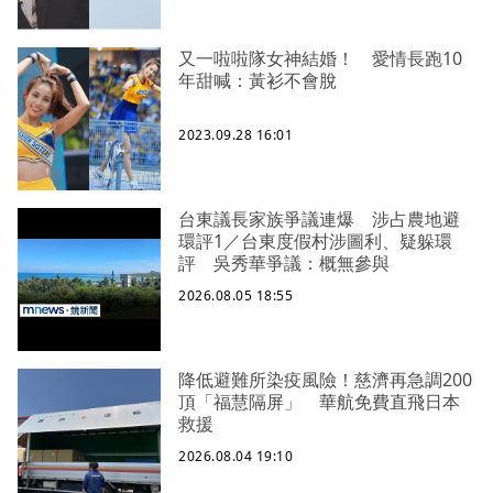
又一啦啦隊女神結婚！ 愛情長跑10
年甜喊：黃衫不會脫
2023.09.28 16:01
台東議長家族爭議連爆 涉占農地避
環評1／台東度假村涉圖利、疑躲環
評 吳秀華爭議：概無參與
2026.08.05 18:55
降低避難所染疫風險！慈濟再急調200
頂「福慧隔屏」 華航免費直飛日本
救援
2026.08.04 19:10