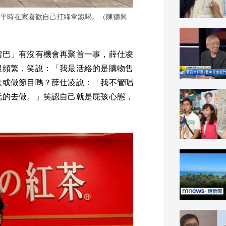
平時在家喜歡自己打綠拿鐵喝。（陳德興
嘴巴」有沒有機會再聚首一事，薛仕凌
很頻繁，笑說：「我最活絡的是購物售
歌或做節目嗎？薛仕凌說：「我不管唱
玩的去做。」笑認自己就是屁孩心態，