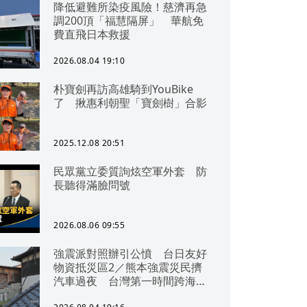
降低避難所染疫風險！慈濟再急
調200頂「福慧隔屏」 華航免
費直飛日本救援
2026.08.04 19:10
朴寶劍再訪高雄騎到YouBike
了 揪惠利朝聖「寶劍樹」合影
2025.12.08 20:51
民眾黨立委質詢炫空軍外套 防
長聽得滿臉問號
2026.08.06 09:55
強震派對照辦引公憤 台日友好
物資抵災區2／熊本強震災民擠
汽車過夜 台灣第一時間跨海急
援