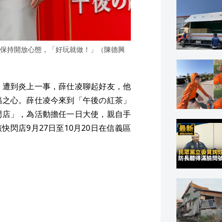
保持開放心態，「好玩就做！」（陳德興
，遭到炎上一事，薛仕凌聊起好友，他
福之心。薛仕凌今來到「午後の紅茶」
閃店」，為活動擔任一日大使，親自手
快閃店9月27日至10月20日在信義區