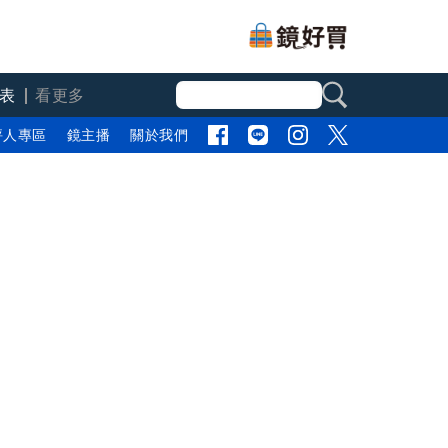
表
看更多
評人專區
鏡主播
關於我們