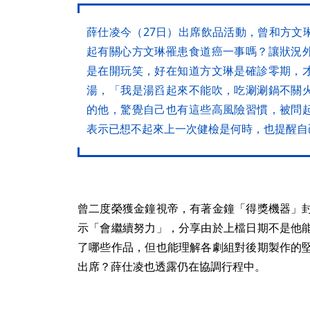
薛仕凌今（27日）出席飲品活動，曾和方文
起有關心方文琳罹患食道癌一事嗎？讓狀況
是在開玩笑，好在知道方文琳是確診零期，
湯，「我是湯舀起來不能吹，吃涮涮鍋不關
的他，驚覺自己也有這些高風險習慣，被問
表示已想不起來上一次健檢是何時，也提醒自
曾二度榮獲金鐘視帝，有著金鐘「得獎機器」
示「會繼續努力」，分享由於上檔日期不是他
了哪些作品，但也能理解各劇組對後期製作的
出席？薛仕凌也透露仍在協調行程中。