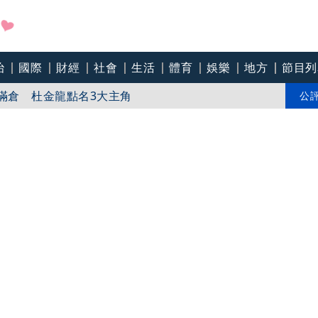
治
國際
財經
社會
生活
體育
娛樂
地方
節目列
滿倉 杜金龍點名3大主角
圓公職夢 自責3歲重病時「想過不要救了」
公
師勾結師父住豪宅、吃好料 下令信徒「三餐喝精油」