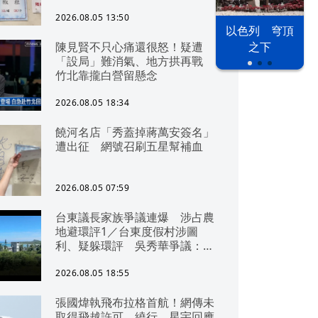
2026.08.05 13:50
以色列 穹頂
陳見賢不只心痛還很怒！疑遭
之下
「設局」難消氣、地方拱再戰
竹北靠攏白營留懸念
2026.08.05 18:34
饒河名店「秀蓋掉蔣萬安簽名」
遭出征 網號召刷五星幫補血
2026.08.05 07:59
台東議長家族爭議連爆 涉占農
地避環評1／台東度假村涉圖
利、疑躲環評 吳秀華爭議：概
無參與
2026.08.05 18:55
張國煒執飛布拉格首航！網傳未
取得飛越許可、繞行 星宇回應