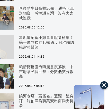
李多慧生日豪捐50萬、親搭卡車
送物資 感性謝台灣：沒有大家
就沒我
2026.08.05 12:56
幫凱道絕食小雞量血壓遭檢舉？
蘇一峰恐挨罰10萬諷：只准賴總
統當賴醫師
2026.08.04 14:35
賴清德批盧秀燕滿意度落後 中
市府拿民調回擊：分數低笑分數
高
2026.08.06 08:18
饒河老店「蓋簽名」遭灌一星負
評 沈伯洋盼蔣萬安出面勸支持
者