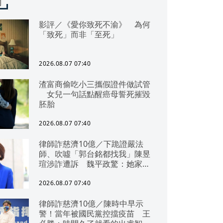
聞
影評／《愛你致死不渝》 為何
「致死」而非「至死」
2026.08.07 07:40
渣富商偷吃小三攜假證件做試管
女兒一句話點醒癌母誓死摧毀
胚胎
2026.08.07 07:40
律師詐慈濟10億／下跪證嚴法
師、吹噓「郭台銘都找我」陳昱
瑄涉詐遭訴 魏平政驚：她家底
雄厚
2026.08.07 07:40
律師詐慈濟10億／陳時中早示
警！當年被國民黨控擋疫苗 王