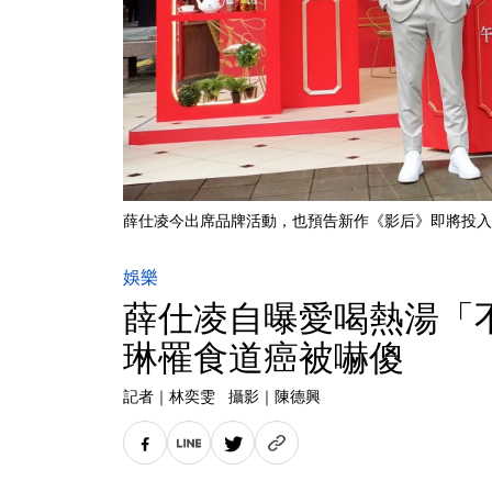
薛仕凌今出席品牌活動，也預告新作《影后》即將投入
娛樂
薛仕凌自曝愛喝熱湯「
琳罹食道癌被嚇傻
記者
｜
林奕雯
攝影
｜
陳德興