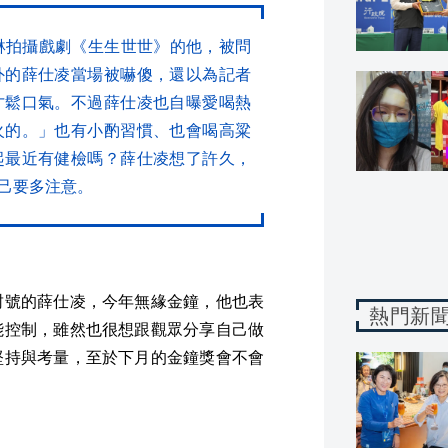
琳拍攝戲劇《生生世世》的他，被問
外的薛仕凌當場被嚇傻，還以為記者
才鬆口氣。不過薛仕凌也自曝愛喝熱
火的。」也有小酌習慣、也會喝高粱
起最近有健檢嗎？薛仕凌想了許久，
己要多注意。
封號的薛仕凌，今年無緣金鐘，他也表
熱門新
能控制，雖然也很想跟觀眾分享自己做
堅持與考量，至於下月的金鐘獎會不會