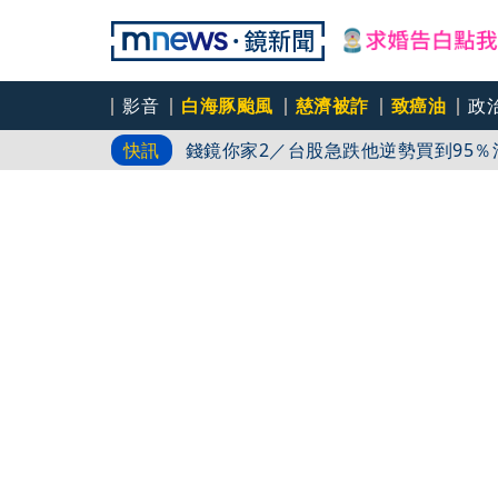
影音
白海豚颱風
慈濟被詐
致癌油
政
錢鏡你家2／台股急跌他逆勢買到95％
快訊
九孔1通電話暴哭！身障外甥苦拚多年
律師詐慈濟10億／詐鉅款換黃金！律