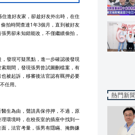
關係住進好友家，卻趁好友外出時，在住
偷拍時間查達1年3個月，直到被好友
過張男卻未知錯能改，不僅繼續偷拍，
後，發現可疑黑點，進一步確認後發現
搜索期間，發現張男曾試圖刪檔案，有
男也被起訴，移審後法官認有羈押必要
不任用。
熱門新
看醫生為由，聲請具保停押，不過，原
整理環境時，在校長室的插座中找到一
畫面，法官考量，張男有隱瞞、掩飾嫌