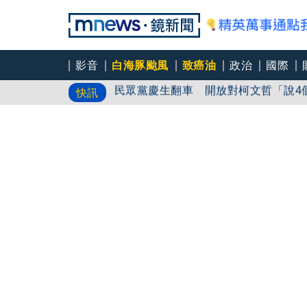
影音
白海豚颱風
致癌油
政治
國際
民眾黨慶生翻車 開放對柯文哲「說4
快訊
總預算延宕343天！張惇涵預判翁曉
演練！盧秀燕台中八年一筆爛帳？東發
龍隊下半季又居龍頭 葉君璋點名2人
餘？