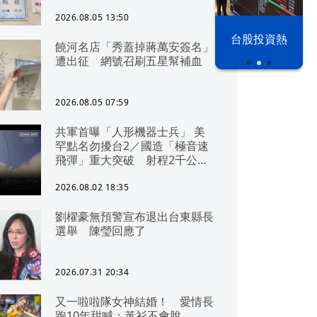
2026.08.05 13:50
以色列 穹頂
台股投資熱
饒河名店「秀蓋掉蔣萬安簽名」
之下
遭出征 網號召刷五星幫補血
2026.08.05 07:59
共軍首曝「人形機器士兵」 美
罕點名勿擾台2／國造「極音速
飛彈」重大突破 射程2千公里
可「直通北京」
2026.08.02 18:35
劉櫂豪無預警宣布退出台東縣長
選舉 陳瑩回應了
2026.07.31 20:34
又一啦啦隊女神結婚！ 愛情長
跑10年甜喊：黃衫不會脫