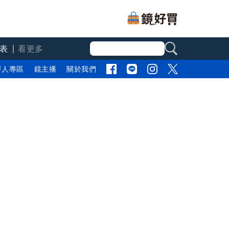
表
看更多
評人專區
鏡主播
關於我們