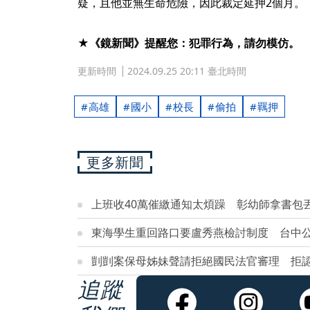
疑，且他並無生命危險，因此裁定延押2個月。
★《鏡新聞》提醒您：犯罪行為，請勿模仿。
更新時間
2024.09.25 20:11 臺北時間
高雄
國小
校長
偷拍
羈押
更多新聞
上班收40萬催繳通知太煩躁 彰幼師拿書包
東海學生重回路口要盧秀燕檢討制度 台中
剴剴案保母姊妹聲請拒絕國民法官審理 拒
追蹤