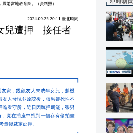
即時新
，震驚當地教育圈。（資料照）
2024.09.25 20:11 臺北時間
女兒遭押 接任者
朋友家，覬覦友人未成年女兒，趁機
被友人發現並原諒後，張男卻死性不
押進看守所，近日因羈押期滿，張男
時，竟在插座中找到一個存有偷拍畫
考量後裁定延押。