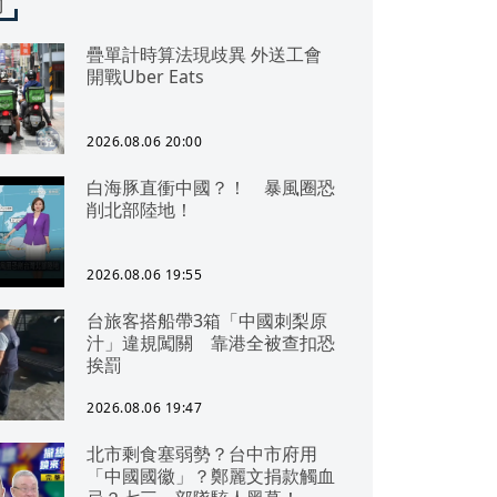
聞
疊單計時算法現歧異 外送工會
開戰Uber Eats
2026.08.06 20:00
白海豚直衝中國？！ 暴風圈恐
削北部陸地！
2026.08.06 19:55
台旅客搭船帶3箱「中國刺梨原
汁」違規闖關 靠港全被查扣恐
挨罰
2026.08.06 19:47
北市剩食塞弱勢？台中市府用
「中國國徽」？鄭麗文捐款觸血