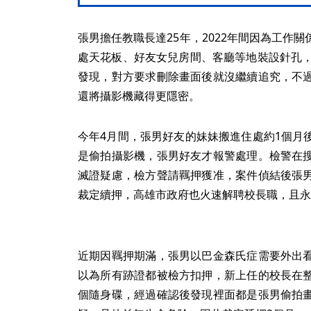
張男擔任教職長達25年，2022年間因為工作
處天花板、好友女兒房間、客廳等地裝設針孔，
發現，對方要求刪除畫面後就沒繼續追究，不
還將攝影機藏得更隱密。
今年4月間，張男好友的妹妹搬進住處約1個月
是偷拍攝影機，張男好友才報警處理。檢警在
滅證疑慮，檢方聲請羈押獲准，案件偵結後張
裁定續押，高雄市政府也火速解聘校長職，且永
近期因羈押期滿，張男以巴金森氏症需要外出
以為所有跡證都被檢方扣押，新上任的校長在
個隨身碟，經過確認後發現裡面都是張男偷拍