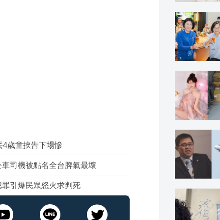
丟4歲童挨告下場慘
公車司機被點名全台脾氣最壞
認罪引爆民眾怒火求判死