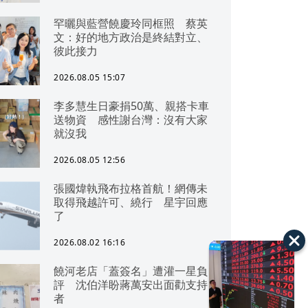
罕曬與藍營饒慶玲同框照 蔡英
文：好的地方政治是終結對立、
彼此接力
2026.08.05 15:07
李多慧生日豪捐50萬、親搭卡車
送物資 感性謝台灣：沒有大家
就沒我
2026.08.05 12:56
張國煒執飛布拉格首航！網傳未
取得飛越許可、繞行 星宇回應
了
2026.08.02 16:16
饒河老店「蓋簽名」遭灌一星負
評 沈伯洋盼蔣萬安出面勸支持
者