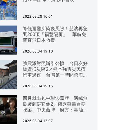
2023.09.28 16:01
降低避難所染疫風險！慈濟再急
調200頂「福慧隔屏」 華航免
費直飛日本救援
2026.08.04 19:10
強震派對照辦引公憤 台日友好
物資抵災區2／熊本強震災民擠
汽車過夜 台灣第一時間跨海急
援
2026.08.04 19:16
四月就出包中聯涉蓋牌 邁喊無
良廠商讓它倒2／盧秀燕轟台糖
吃案、中央蓋牌 府方：毒油一
直在台中
2026.08.04 13:07