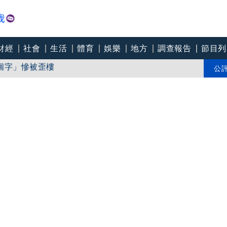
財經
社會
生活
體育
娛樂
地方
調查報告
節目列
個字」慘被歪樓
玲反殺！蔡其昌怒嗆藍白癱瘓國家！賴清德首參與萬鈞
公
號掀白牆革命？蔣市政千瘡百孔！市民爛命還要吃廚
是關鍵