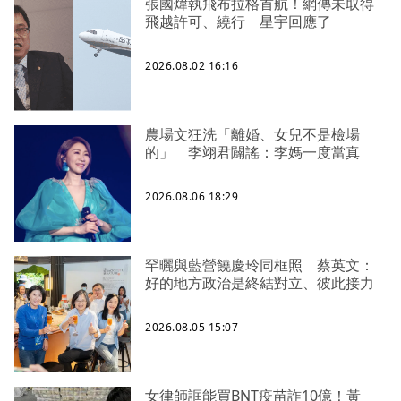
張國煒執飛布拉格首航！網傳未取得
飛越許可、繞行 星宇回應了
2026.08.02 16:16
農場文狂洗「離婚、女兒不是檢場
的」 李翊君闢謠：李媽一度當真
2026.08.06 18:29
罕曬與藍營饒慶玲同框照 蔡英文：
好的地方政治是終結對立、彼此接力
2026.08.05 15:07
女律師誆能買BNT疫苗詐10億！黃