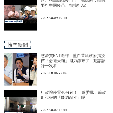
蔣、柯轟綠擋疫苗！ 醫師酸：嘴喊
要打中國疫苗、卻搶打AZ
2026.08.09 19:15
熱門新聞
慈濟買BNT遇詐！藍白昔嗆政府擋疫
苗「必遭天譴」迴力鏢來了 荒謬語
錄一次看
2026.08.06 22:06
行政院停電40分鐘！ 藍委批：賴政
府說好的「能源韌性」呢
2026.08.07 12:55