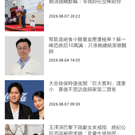
賴清德幽默喊：等我卸任交棒給你
2026.08.07 20:22
幫凱道絕食小雞量血壓遭檢舉？蘇一
峰恐挨罰10萬諷：只准賴總統當賴醫
師
2026.08.04 14:35
大谷捨保時捷改開「巨大賓利」護妻
小 賽後不受訪急歸家當二寶爸
2026.08.07 09:30
玉澤演巴黎下跪獻女友戒指 經紀公
司否認祕密求婚「是慶生抓拍照」