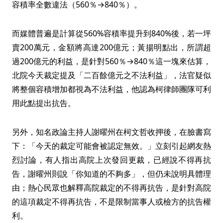
容積率全數違法（560％→840％）。
而媒體普遍是計算從560%容積率提升到840%後，若一坪
賣200萬元，金額將高達200億元；黃揚明點出，所謂超
過200億元的利益，是針對560％→840％這一塊來估算，
北院今天裁定提及「二百餘億元之不法利益」，法官疑似
將整個容積增加都視為不法利益，他認為柯律師團隊可利
用此點提出抗告。
另外，知名政論主持人謝曜州在柯文哲收押後，在臉書寫
下：「今天的裁定可能會被認定無效。」立刻引起網友熱
烈討論，有人指出高院上次發回更裁，已經說不得再抗
告，謝曜州則說「你知道的不夠多」，但仍未說明具體理
由；熱心民眾也解釋高院裁定的不得再抗告，是針對高院
的這項裁定不得再抗告，不是限制當事人或檢方的抗告權
利。