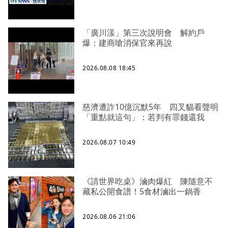
「廣川漾」第三次說明會 解約戶
爆：建商嗆消保官來再說
2026.08.08 18:45
慈濟遭詐10億沉默5年 四叉貓看聲明
「重點就這句」：若判有罪錢還我
2026.08.07 10:49
《請世界吃桌》滷肉爆紅 陳隨意不
藏私公開食譜！5食材滷出一鍋香
2026.08.06 21:06