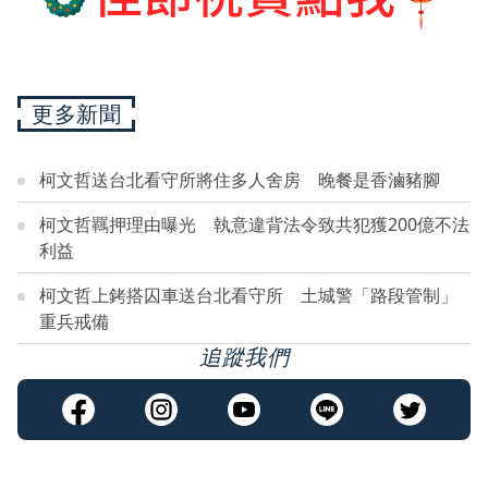
更多新聞
柯文哲送台北看守所將住多人舍房 晚餐是香滷豬腳
柯文哲羈押理由曝光 執意違背法令致共犯獲200億不法
利益
柯文哲上銬搭囚車送台北看守所 土城警「路段管制」
重兵戒備
追蹤我們