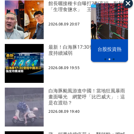
館長曬接種卡自曝打3劑高端、影射
「生理食鹽水」 王浩宇喊檢舉
2026.08.09 20:07
最新！白海豚17:30登陸中國浙江 強
漢光42演習
台股投資熱
度持續減弱
2026.08.09 19:55
白海豚颱風游進中國！當地狂風暴雨
畫面曝光 網驚呼「比巴威大」：這
是在渡劫？
2026.08.09 19:40