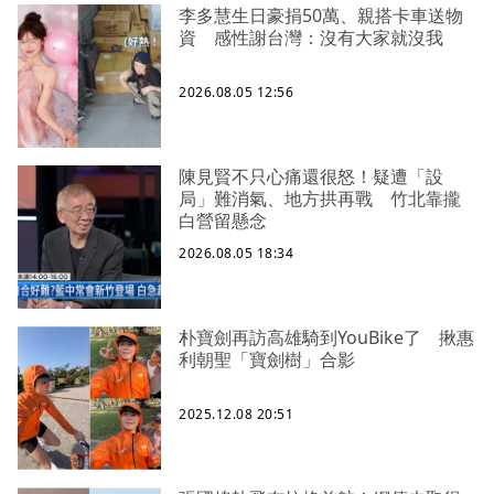
李多慧生日豪捐50萬、親搭卡車送物
資 感性謝台灣：沒有大家就沒我
2026.08.05 12:56
陳見賢不只心痛還很怒！疑遭「設
局」難消氣、地方拱再戰 竹北靠攏
白營留懸念
2026.08.05 18:34
朴寶劍再訪高雄騎到YouBike了 揪惠
利朝聖「寶劍樹」合影
2025.12.08 20:51