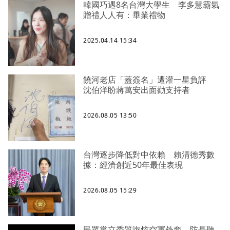
韓國巧遇8名台灣大學生 李多慧霸氣
贈禮人人有：畢業禮物
2025.04.14 15:34
饒河老店「蓋簽名」遭灌一星負評
沈伯洋盼蔣萬安出面勸支持者
2026.08.05 13:50
台灣逐步降低對中依賴 賴清德秀數
據：經濟創近50年最佳表現
2026.08.05 15:29
民眾黨立委質詢炫空軍外套 防長聽