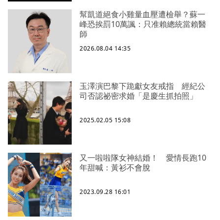
幫凱道絕食小雞量血壓遭檢舉？蘇一
峰恐挨罰10萬諷：只准賴總統當賴醫
師
2026.08.04 14:35
玉澤演巴黎下跪獻女友戒指 經紀公
司否認祕密求婚「是慶生抓拍照」
2025.02.05 15:08
又一啦啦隊女神結婚！ 愛情長跑10
年甜喊：黃衫不會脫
2023.09.28 16:01