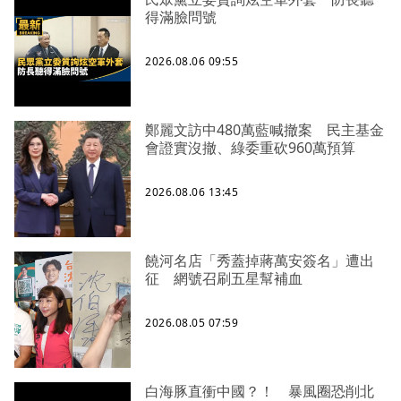
得滿臉問號
2026.08.06 09:55
鄭麗文訪中480萬藍喊撤案 民主基金
會證實沒撤、綠委重砍960萬預算
2026.08.06 13:45
饒河名店「秀蓋掉蔣萬安簽名」遭出
征 網號召刷五星幫補血
2026.08.05 07:59
白海豚直衝中國？！ 暴風圈恐削北