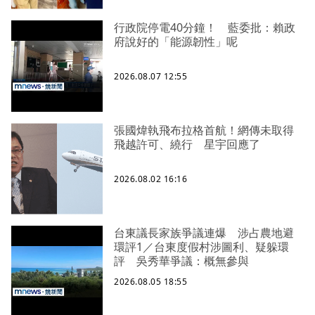
行政院停電40分鐘！ 藍委批：賴政
府說好的「能源韌性」呢
2026.08.07 12:55
張國煒執飛布拉格首航！網傳未取得
飛越許可、繞行 星宇回應了
2026.08.02 16:16
台東議長家族爭議連爆 涉占農地避
環評1／台東度假村涉圖利、疑躲環
評 吳秀華爭議：概無參與
2026.08.05 18:55