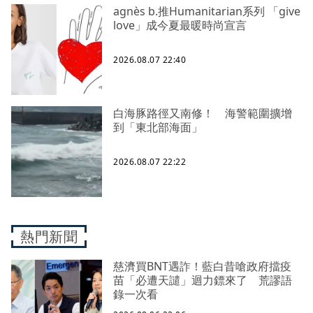
agnès b.推Humanitarian系列 「give
love」成今夏最暖時尚宣言
2026.08.07 22:40
白海豚路徑又南修！ 海警範圍擴增
到「東北部海面」
2026.08.07 22:22
熱門新聞
慈濟買BNT遇詐！藍白昔嗆政府擋疫
苗「必遭天譴」迴力鏢來了 荒謬語
錄一次看