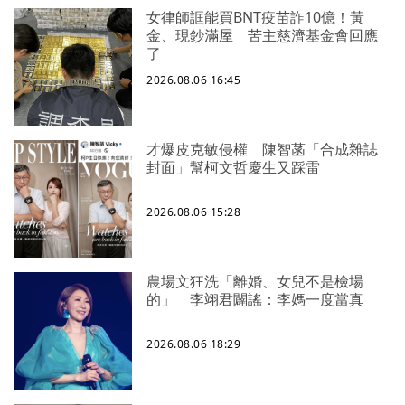
女律師誆能買BNT疫苗詐10億！黃
金、現鈔滿屋 苦主慈濟基金會回應
了
2026.08.06 16:45
才爆皮克敏侵權 陳智菡「合成雜誌
封面」幫柯文哲慶生又踩雷
2026.08.06 15:28
農場文狂洗「離婚、女兒不是檢場
的」 李翊君闢謠：李媽一度當真
2026.08.06 18:29