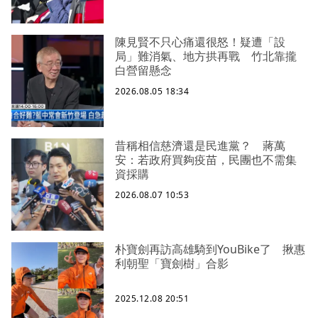
陳見賢不只心痛還很怒！疑遭「設
局」難消氣、地方拱再戰 竹北靠攏
白營留懸念
2026.08.05 18:34
昔稱相信慈濟還是民進黨？ 蔣萬
安：若政府買夠疫苗，民團也不需集
資採購
2026.08.07 10:53
朴寶劍再訪高雄騎到YouBike了 揪惠
利朝聖「寶劍樹」合影
2025.12.08 20:51