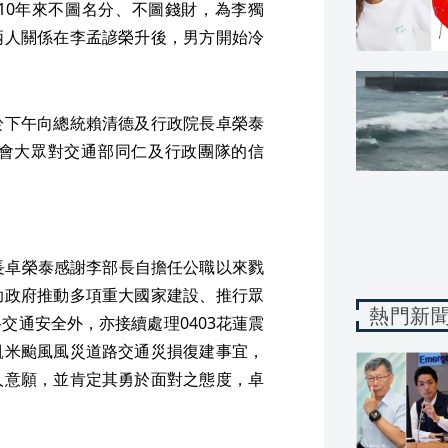
10年來不圖名分、不圖錢財，為李獨
兩人關係在李孟諺榮升後，男方開始冷
於下午向總統賴清德及行政院長卓榮泰
會大眾對交通部同仁及行政團隊的信
長卓榮泰感謝李部長自擔任公職以來戮
助政府推動多項重大國家建設、推行眾
熱門新
交通安全外，亦接續處理0403花蓮震
凱米颱風風災道路交通災損復建事宜，
人意願，並肯定其勇於面對之態度，卓