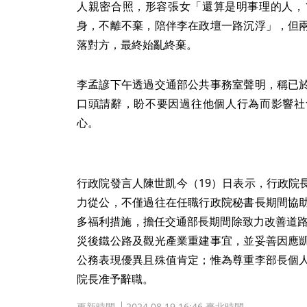
人親密合照，形容張女「還算是明事理的人，
身，不離不棄，陪伴李在政壇一路沉浮」，但
落對方，最終始亂終棄。
李孟諺下午透過交通部公共事務室聲明，稱已
口頭請辭，盼不要因過往他個人行為而影響社
心。
行政院發言人陳世凱今（19）日表示，行政院
力從公，不僅過往在任職行政院秘書長期間協
多福利措施，擔任交通部長期間除致力改善道路
災後鐵公路及觀光產業重建事宜，並妥善因應
公務表現優異且殊值肯定；惟為尊重李部長個
院長准予辭職。
更新時間
2024.08.19 16:46 臺北時間