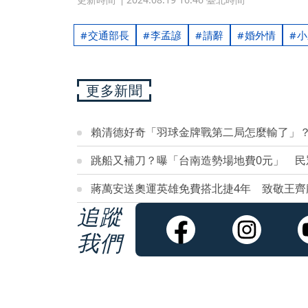
交通部長
李孟諺
請辭
婚外情
小
更多新聞
賴清德好奇「羽球金牌戰第二局怎麼輸了」
跳船又補刀？曝「台南造勢場地費0元」 民
蔣萬安送奧運英雄免費搭北捷4年 致敬王齊
追蹤
我們