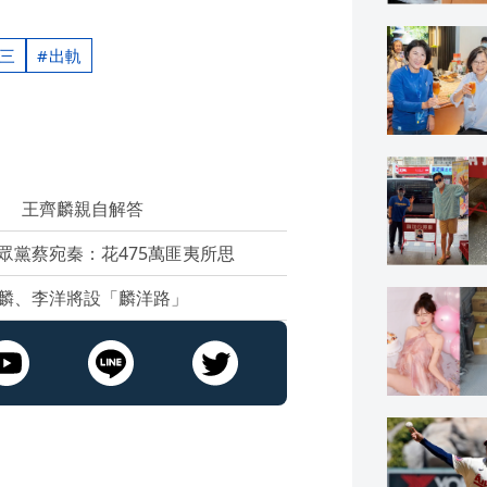
三
出軌
？ 王齊麟親自解答
眾黨蔡宛秦：花475萬匪夷所思
麟、李洋將設「麟洋路」