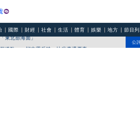
治
國際
財經
社會
生活
體育
娛樂
地方
節目列
「東北部海面」
個道歉」 柯志恩反嗆：比病毒還要毒
公
中心逼垮包商