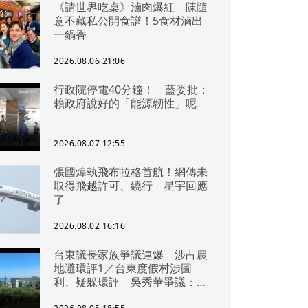
《請世界吃桌》滷肉爆紅 陳隨
意不藏私公開食譜！5食材滷出
一鍋香
2026.08.06 21:06
行政院停電40分鐘！ 藍委批：
賴政府說好的「能源韌性」呢
2026.08.07 12:55
張國煒執飛布拉格首航！網傳未
取得飛越許可、繞行 星宇回應
了
2026.08.02 16:16
台東議長家族爭議連爆 涉占農
地避環評1／台東度假村涉圖
利、疑躲環評 吳秀華爭議：概
無參與