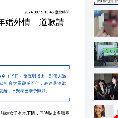
即時新
2024.08.19 16:46 臺北時間
年婚外情 道歉請
他今（19日）發聲明指出，對個人過
致社會大眾觀感不佳，表達最深歉
請辭，卓榮泰已准予辭職。
名張姓女子有地下情，同時貼出多張兩