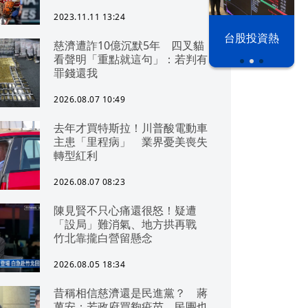
2023.11.11 13:24
漢光42演習
台股投資熱
慈濟遭詐10億沉默5年 四叉貓
看聲明「重點就這句」：若判有
罪錢還我
2026.08.07 10:49
去年才買特斯拉！川普酸電動車
主患「里程病」 業界憂美喪失
轉型紅利
2026.08.07 08:23
陳見賢不只心痛還很怒！疑遭
「設局」難消氣、地方拱再戰
竹北靠攏白營留懸念
2026.08.05 18:34
昔稱相信慈濟還是民進黨？ 蔣
萬安：若政府買夠疫苗，民團也