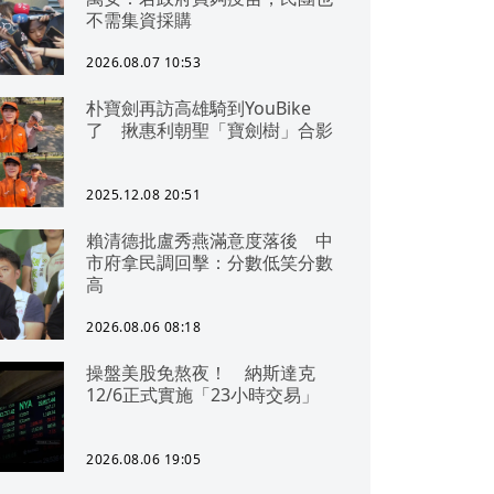
不需集資採購
2026.08.07 10:53
朴寶劍再訪高雄騎到YouBike
了 揪惠利朝聖「寶劍樹」合影
2025.12.08 20:51
賴清德批盧秀燕滿意度落後 中
市府拿民調回擊：分數低笑分數
高
2026.08.06 08:18
操盤美股免熬夜！ 納斯達克
12/6正式實施「23小時交易」
2026.08.06 19:05