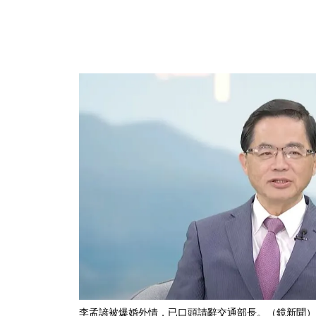
李孟諺被爆婚外情，已口頭請辭交通部長。（鏡新聞）