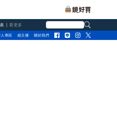
表
看更多
評人專區
鏡主播
關於我們