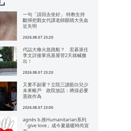
聞
一句「請回去坐好」 特教生持
斷掃把戳女代課老師眼睛大失血
近失明
2026.08.07 23:20
代誌大條火急跳船？ 宏碁派任
李文詳接掌兆基屋管2天就喊撤
出！
2026.08.07 23:20
又要不副署？立院三讀藍白兒少
未來帳戶 政院放話：將採必要
憲政作為
2026.08.07 23:00
agnès b.推Humanitarian系列
「give love」成今夏最暖時尚宣