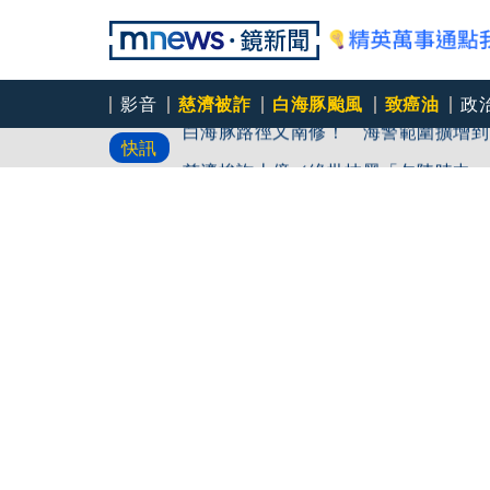
影音
慈濟被詐
白海豚颱風
致癌油
政
白海豚路徑又南修！ 海警範圍擴增到
快訊
慈濟挨詐十億／綠批抹黑「欠陳時中一
吳秀華家族又生波 前台東縣長蓋安養