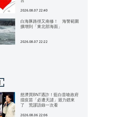
言
2026.08.07 22:40
白海豚路徑又南修！ 海警範圍
擴增到「東北部海面」
2026.08.07 22:22
聞
慈濟買BNT遇詐！藍白昔嗆政府
擋疫苗「必遭天譴」迴力鏢來
了 荒謬語錄一次看
2026.08.06 22:06