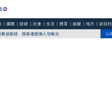
治
國際
財經
社會
生活
體育
娛樂
地方
節目列
幕點餐超吸睛 開幕優惠懶人包曝光
颱！視風雨啟動跨區支援機制
公
麗文反問：知道哪些人在騙怎麼不去抓？