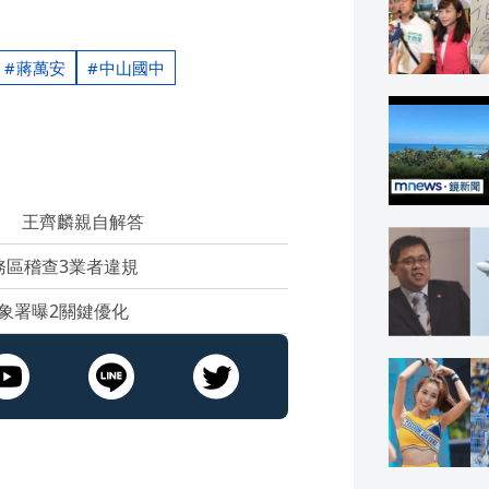
蔣萬安
中山國中
？ 王齊麟親自解答
務區稽查3業者違規
象署曝2關鍵優化