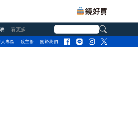
表
看更多
評人專區
鏡主播
關於我們