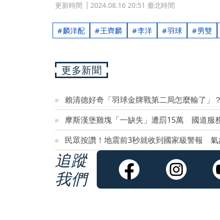
更新時間
2024.08.16 20:51 臺北時間
麟洋配
王齊麟
李洋
羽球
男雙
更多新聞
賴清德好奇「羽球金牌戰第二局怎麼輸了」
摩斯漢堡雞塊「一缺失」遭罰15萬 國道服
民眾按讚！地震前3秒就收到國家級警報 氣
追蹤
我們