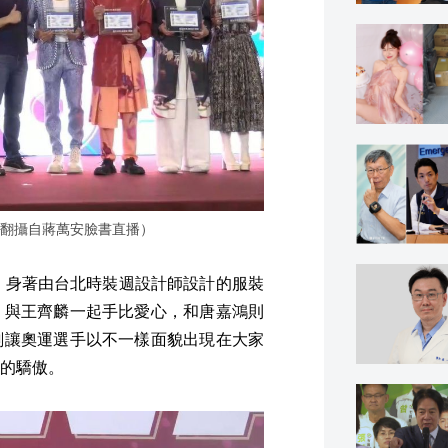
翻攝自蔣萬安臉書直播）
，身著由台北時裝週設計師設計的服裝
，與王齊麟一起手比愛心，和唐嘉鴻則
劃讓奧運選手以不一樣面貌出現在大家
的驕傲。