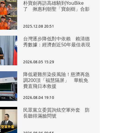
朴寶劍再訪高雄騎到YouBike
了 揪惠利朝聖「寶劍樹」合影
2025.12.08 20:51
台灣逐步降低對中依賴 賴清德
秀數據：經濟創近50年最佳表現
2026.08.05 15:29
降低避難所染疫風險！慈濟再急
調200頂「福慧隔屏」 華航免
費直飛日本救援
2026.08.04 19:10
民眾黨立委質詢炫空軍外套 防
長聽得滿臉問號