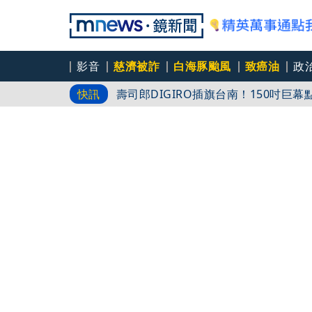
影音
慈濟被詐
白海豚颱風
致癌油
政
壽司郎DIGIRO插旗台南！150吋巨
快訊
中颱白海豚逼近 台電動員逾7千人防
陳時中昔示警「有掮客」遭藍圍剿 鄭