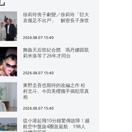
聞
徐莉玲喪子劇變／徐莉玲「巨大
哀傷足不出戶」 解密長子身世
2026.08.07 15:40
舞曲天后世紀合體 瑪丹娜跟凱
莉米洛等了26年才同台
2026.08.07 15:40
東野圭吾也期待的改編之作 松
村北斗、今田美櫻攜手揭犯罪真
相
2026.08.07 15:40
從小港起飛10分鐘驚傳故障！越
航空中盤旋4圈急返航 198人