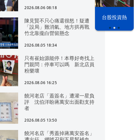
2026.08.06 08:18
漢光42演習
台股投資熱
陳見賢不只心痛還很怒！疑遭
「設局」難消氣、地方拱再戰
竹北靠攏白營留懸念
2026.08.05 18:34
只有崔始源能停！本尊好奇找上
門親問：停車可以嗎 新北店員
粉樂壞
2026.08.06 16:25
饒河老店「蓋簽名」遭灌一星負
評 沈伯洋盼蔣萬安出面勸支持
者
2026.08.05 13:50
饒河名店「秀蓋掉蔣萬安簽名」
遭出征 網號召刷五星幫補血