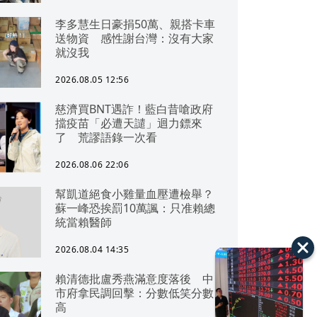
李多慧生日豪捐50萬、親搭卡車
送物資 感性謝台灣：沒有大家
就沒我
2026.08.05 12:56
慈濟買BNT遇詐！藍白昔嗆政府
擋疫苗「必遭天譴」迴力鏢來
了 荒謬語錄一次看
2026.08.06 22:06
幫凱道絕食小雞量血壓遭檢舉？
蘇一峰恐挨罰10萬諷：只准賴總
統當賴醫師
2026.08.04 14:35
賴清德批盧秀燕滿意度落後 中
市府拿民調回擊：分數低笑分數
高