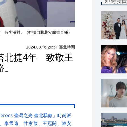
即時新
 臺北驕傲」時尚派對。（翻攝自蔣萬安臉書直播）
2024.08.16 20:51 臺北時間
搭北捷4年 致敬王
路」
 Heroes 臺灣之光 臺北驕傲」時尚派
、李孟遠、甘家葳、王冠閎、韓安