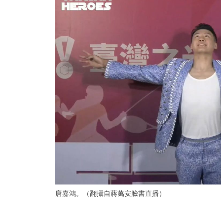
唐嘉鴻。（翻攝自蔣萬安臉書直播）