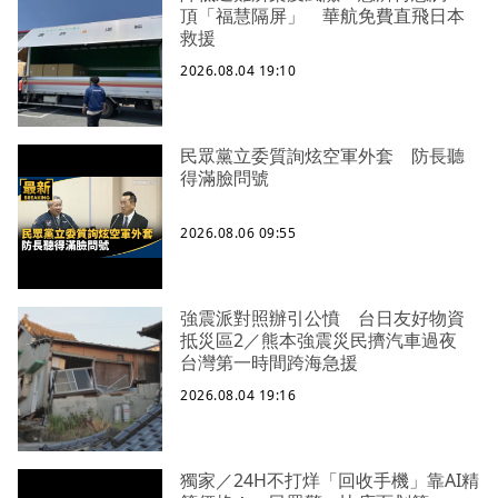
頂「福慧隔屏」 華航免費直飛日本
救援
2026.08.04 19:10
民眾黨立委質詢炫空軍外套 防長聽
得滿臉問號
2026.08.06 09:55
強震派對照辦引公憤 台日友好物資
抵災區2／熊本強震災民擠汽車過夜
台灣第一時間跨海急援
2026.08.04 19:16
獨家／24H不打烊「回收手機」靠AI精