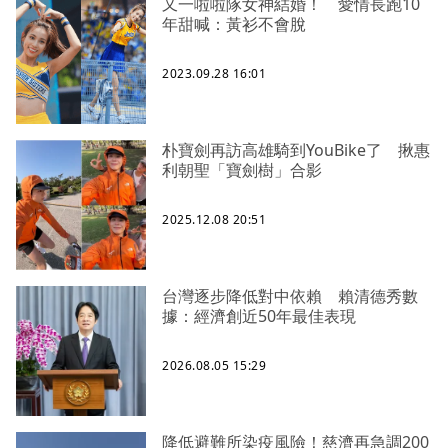
又一啦啦隊女神結婚！ 愛情長跑10
年甜喊：黃衫不會脫
2023.09.28 16:01
朴寶劍再訪高雄騎到YouBike了 揪惠
利朝聖「寶劍樹」合影
2025.12.08 20:51
台灣逐步降低對中依賴 賴清德秀數
據：經濟創近50年最佳表現
2026.08.05 15:29
降低避難所染疫風險！慈濟再急調200