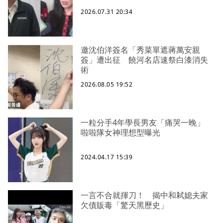
2026.07.31 20:34
邀沈伯洋簽名「秀菜單遮蔣萬安親
簽」遭出征 饒河名店速祭白漆消失
術
2026.08.05 19:52
一粒分手4年學長男友「痛哭一晚」
啦啦隊女神理想型曝光
2024.04.17 15:39
一言不合就揮刀！ 揭中和弒媳夫家
欠債販毒「驚天黑歷史」