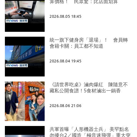
算價格！ 民眾驚：比店面划算
2026.08.05 18:45
統一旗下健身房「退場」！ 會員轉
會籍卡關：員工都不知道
2026.08.04 19:45
《請世界吃桌》滷肉爆紅 陳隨意不
藏私公開食譜！5食材滷出一鍋香
2026.08.06 21:06
共軍首曝「人形機器士兵」 美罕點名
勿擾台2／國造「極音速飛彈」重大突