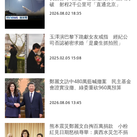
破 射程2千公里可「直通北京」
2026.08.02 18:35
玉澤演巴黎下跪獻女友戒指 經紀公
司否認祕密求婚「是慶生抓拍照」
2025.02.05 15:08
鄭麗文訪中480萬藍喊撤案 民主基金
會證實沒撤、綠委重砍960萬預算
2026.08.06 13:45
熊本震災鄭麗文自掏百萬捐款 小粉
紅見日期怒槓辱華：廣西水災怎不捐