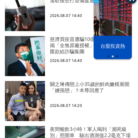
進駐後壁打造備援通訊網
2026.08.07 14:40
慈濟買疫苗遭騙10億！陳時中昔專訪
以色列 穹頂
揭「全無原廠授權」 網：總有傻子
漢光42演習
台股投資熱
之下
匯款給詐騙集團
2026.08.07 14:40
關之琳傳戀上小35歲的鮮肉嫩模展開
「嬤孫戀」？本尊回應了
2026.08.07 14:20
夜間暢飲3小時！軍人喝到「瀕死級
別」照開車 驗出酒測值2.2毫克下場