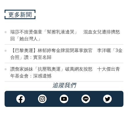
更多新聞
瑞莎不捨燙傷童「幫擦乳液邊哭」 混血女兒遭排擠怒
回「她台灣人」
【巴黎奧運】林郁婷奪金牌當閉幕掌旗官 李洋曬「3金
合照」讚：實至名歸
讚詹家姊妹「抗壓戰奧運」破萬網友按怒 十大傑出青
年基金會：深感遺憾
追蹤我們