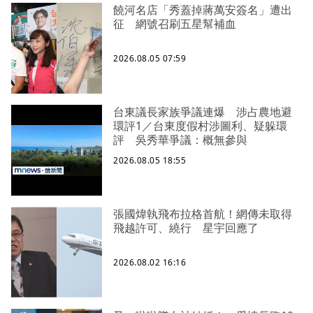
饒河名店「秀蓋掉蔣萬安簽名」遭出
征 網號召刷五星幫補血
2026.08.05 07:59
台東議長家族爭議連爆 涉占農地避
環評1／台東度假村涉圖利、疑躲環
評 吳秀華爭議：概無參與
2026.08.05 18:55
張國煒執飛布拉格首航！網傳未取得
飛越許可、繞行 星宇回應了
2026.08.02 16:16