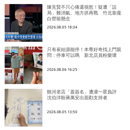
陳見賢不只心痛還很怒！疑遭「設
局」難消氣、地方拱再戰 竹北靠攏
白營留懸念
2026.08.05 18:34
只有崔始源能停！本尊好奇找上門親
問：停車可以嗎 新北店員粉樂壞
2026.08.06 16:25
饒河老店「蓋簽名」遭灌一星負評
沈伯洋盼蔣萬安出面勸支持者
2026.08.05 13:50