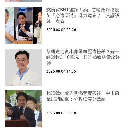
慈濟買BNT遇詐！藍白昔嗆政府擋疫
苗「必遭天譴」迴力鏢來了 荒謬語
錄一次看
2026.08.06 22:06
幫凱道絕食小雞量血壓遭檢舉？蘇一
峰恐挨罰10萬諷：只准賴總統當賴醫
師
2026.08.04 14:35
賴清德批盧秀燕滿意度落後 中市府
拿民調回擊：分數低笑分數高
2026.08.06 08:18