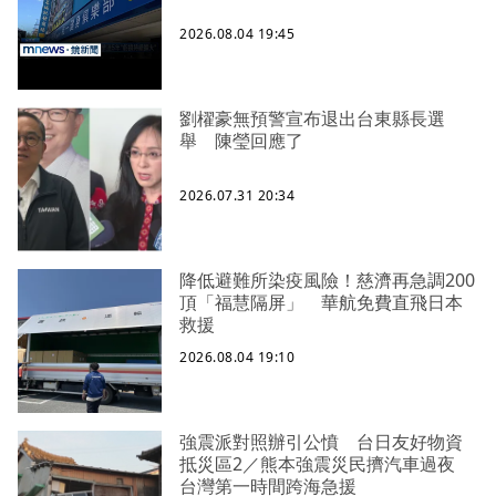
2026.08.04 19:45
劉櫂豪無預警宣布退出台東縣長選
舉 陳瑩回應了
2026.07.31 20:34
降低避難所染疫風險！慈濟再急調200
頂「福慧隔屏」 華航免費直飛日本
救援
2026.08.04 19:10
強震派對照辦引公憤 台日友好物資
抵災區2／熊本強震災民擠汽車過夜
台灣第一時間跨海急援