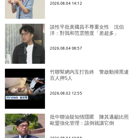
2026.08.04 14:12
談性平批黃國昌不尊重女性 沈伯
洋：對我和范雲態度「差超多」
2026.08.04 08:57
竹聯幫網內互打告終 警啟動掃黑逮
百人押5人
2026.08.02 12:55
批中聯油疑知情隱匿 陳其邁籲比照
歐盟強化管理：該倒就讓它倒