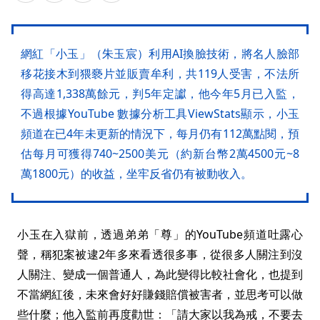
網紅「小玉」（朱玉宸）利用AI換臉技術，將名人臉部
移花接木到猥褻片並販賣牟利，共119人受害，不法所
得高達1,338萬餘元，判5年定讞，他今年5月已入監，
不過根據YouTube 數據分析工具ViewStats顯示，小玉
頻道在已4年未更新的情況下，每月仍有112萬點閱，預
估每月可獲得740~2500美元（約新台幣2萬4500元~8
萬1800元）的收益，坐牢反省仍有被動收入。
小玉在入獄前，透過弟弟「尊」的YouTube頻道吐露心
聲，稱犯案被逮2年多來看透很多事，從很多人關注到沒
人關注、變成一個普通人，為此變得比較社會化，也提到
不當網紅後，未來會好好賺錢賠償被害者，並思考可以做
些什麼；他入監前再度勸世：「請大家以我為戒，不要去