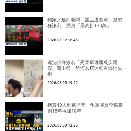
獨家／建商老闆「國巨遭套牢」祭超
狂讓利 買房「最高折130萬」
2026.08.02 18:45
邀沈伯洋簽名「秀菜單遮蔣萬安親
簽」遭出征 饒河名店速祭白漆消失
術
2026.08.05 19:52
拐賣49人到柬埔寨 角頭演員李振豪
判18年再加18年
2026.08.03 12:25