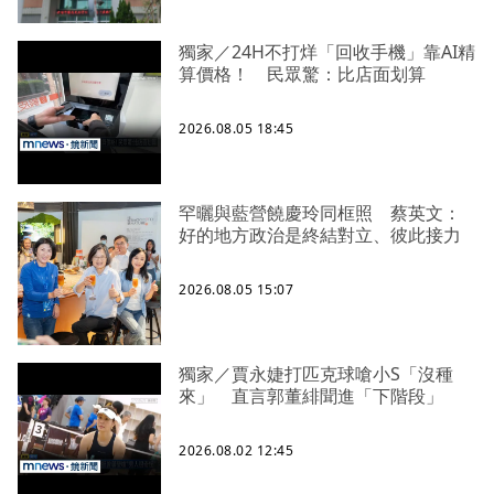
獨家／24H不打烊「回收手機」靠AI精
算價格！ 民眾驚：比店面划算
2026.08.05 18:45
罕曬與藍營饒慶玲同框照 蔡英文：
好的地方政治是終結對立、彼此接力
2026.08.05 15:07
獨家／賈永婕打匹克球嗆小S「沒種
來」 直言郭董緋聞進「下階段」
2026.08.02 12:45