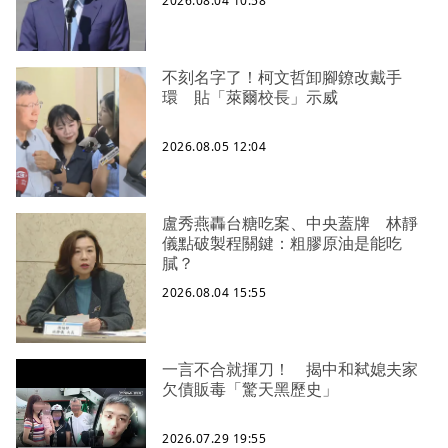
2026.08.04 10:58
不刻名字了！柯文哲卸腳鐐改戴手
環 貼「萊爾校長」示威
2026.08.05 12:04
盧秀燕轟台糖吃案、中央蓋牌 林靜
儀點破製程關鍵：粗膠原油是能吃
膩？
2026.08.04 15:55
一言不合就揮刀！ 揭中和弒媳夫家
欠債販毒「驚天黑歷史」
2026.07.29 19:55