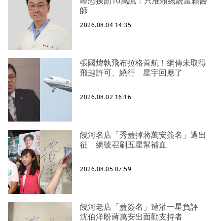
峰恐挨罰10萬諷：只准賴總統當賴醫
師
2026.08.04 14:35
張國煒執飛布拉格首航！網傳未取得
飛越許可、繞行 星宇回應了
2026.08.02 16:16
饒河名店「秀蓋掉蔣萬安簽名」遭出
征 網號召刷五星幫補血
2026.08.05 07:59
饒河老店「蓋簽名」遭灌一星負評
沈伯洋盼蔣萬安出面勸支持者