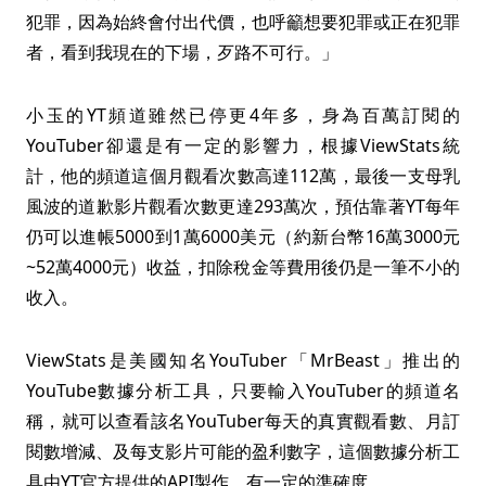
犯罪，因為始終會付出代價，也呼籲想要犯罪或正在犯罪
者，看到我現在的下場，歹路不可行。」
小玉的YT頻道雖然已停更4年多，身為百萬訂閱的
YouTuber卻還是有一定的影響力，根據ViewStats統
計，他的頻道這個月觀看次數高達112萬，最後一支母乳
風波的道歉影片觀看次數更達293萬次，預估靠著YT每年
仍可以進帳5000到1萬6000美元（約新台幣16萬3000元
~52萬4000元）收益，扣除稅金等費用後仍是一筆不小的
收入。
ViewStats是美國知名YouTuber「MrBeast」推出的
YouTube數據分析工具，只要輸入YouTuber的頻道名
稱，就可以查看該名YouTuber每天的真實觀看數、月訂
閱數增減、及每支影片可能的盈利數字，這個數據分析工
具由YT官方提供的API製作，有一定的準確度。