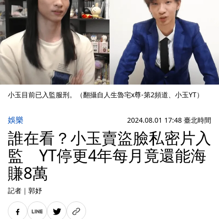
小玉目前已入監服刑。（翻攝自人生魯宅x尊-第2頻道、小玉YT）
娛樂
2024.08.01 17:48 臺北時間
誰在看？小玉賣盜臉私密片入
監 YT停更4年每月竟還能海
賺8萬
記者
｜
郭妤