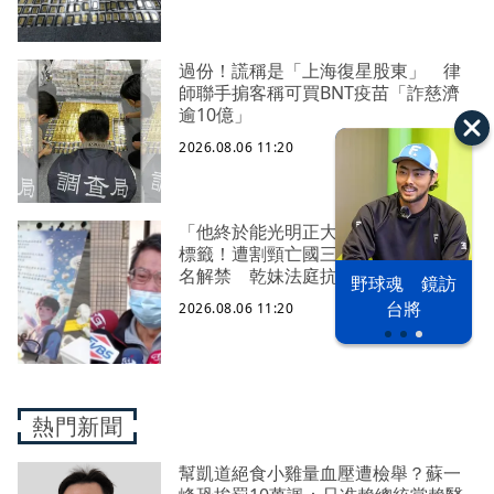
過份！謊稱是「上海復星股東」 律
師聯手掮客稱可買BNT疫苗「詐慈濟
逾10億」
2026.08.06 11:20
「他終於能光明正大存在了...」撕匿名
標籤！遭割頸亡國三生「楊承勳」真
名解禁 乾妹法庭抗辯引眾怒
以色列 穹頂
野球魂 鏡訪
台股投資熱
之下
台將
2026.08.06 11:20
熱門新聞
幫凱道絕食小雞量血壓遭檢舉？蘇一