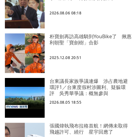
2026.08.06 08:18
朴寶劍再訪高雄騎到YouBike了 揪惠
利朝聖「寶劍樹」合影
2025.12.08 20:51
台東議長家族爭議連爆 涉占農地避
環評1／台東度假村涉圖利、疑躲環
評 吳秀華爭議：概無參與
2026.08.05 18:55
張國煒執飛布拉格首航！網傳未取得
飛越許可、繞行 星宇回應了