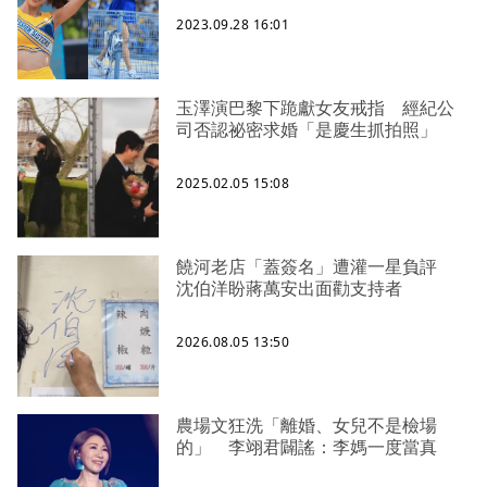
2023.09.28 16:01
玉澤演巴黎下跪獻女友戒指 經紀公
司否認祕密求婚「是慶生抓拍照」
2025.02.05 15:08
饒河老店「蓋簽名」遭灌一星負評
沈伯洋盼蔣萬安出面勸支持者
2026.08.05 13:50
農場文狂洗「離婚、女兒不是檢場
的」 李翊君闢謠：李媽一度當真