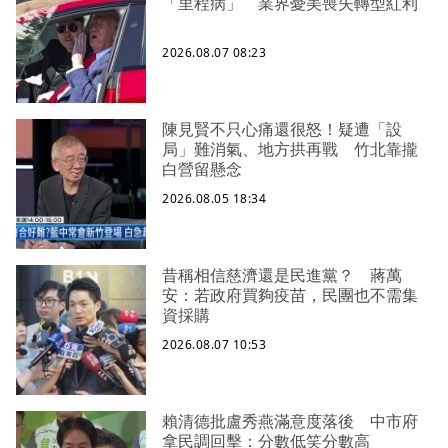
「里程病」 業界憂美喪失轉型紅利
2026.08.07 08:23
陳見賢不只心痛還很怒！疑遭「設
局」難消氣、地方拱再戰 竹北靠攏
白營留懸念
2026.08.05 18:34
昔稱相信慈濟還是民進黨？ 蔣萬
安：若政府買夠疫苗，民團也不需集
資採購
2026.08.07 10:53
賴清德批盧秀燕滿意度落後 中市府
拿民調回擊：分數低笑分數高