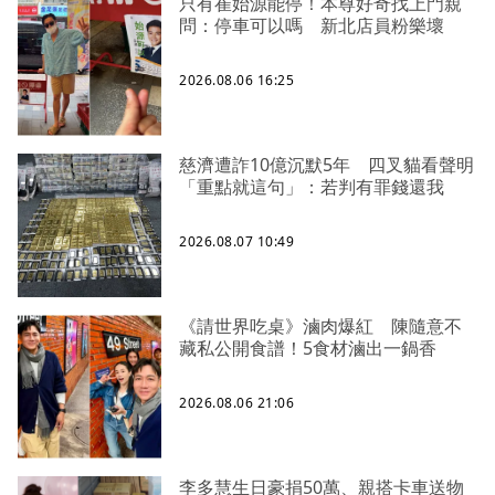
只有崔始源能停！本尊好奇找上門親
問：停車可以嗎 新北店員粉樂壞
2026.08.06 16:25
慈濟遭詐10億沉默5年 四叉貓看聲明
「重點就這句」：若判有罪錢還我
2026.08.07 10:49
《請世界吃桌》滷肉爆紅 陳隨意不
藏私公開食譜！5食材滷出一鍋香
2026.08.06 21:06
李多慧生日豪捐50萬、親搭卡車送物