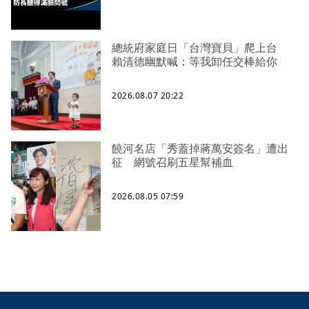
總統府家庭日「台灣寶貝」爬上台
賴清德幽默喊：等我卸任交棒給你
2026.08.07 20:22
饒河名店「秀蓋掉蔣萬安簽名」遭出
征 網號召刷五星幫補血
2026.08.05 07:59