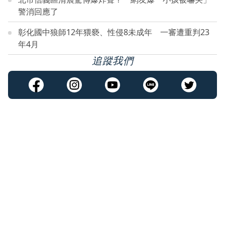
警消回應了
彰化國中狼師12年猥褻、性侵8未成年 一審遭重判23
年4月
追蹤我們