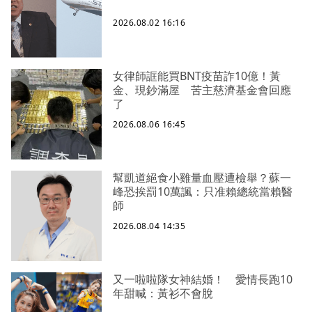
2026.08.02 16:16
女律師誆能買BNT疫苗詐10億！黃
金、現鈔滿屋 苦主慈濟基金會回應
了
2026.08.06 16:45
幫凱道絕食小雞量血壓遭檢舉？蘇一
峰恐挨罰10萬諷：只准賴總統當賴醫
師
2026.08.04 14:35
又一啦啦隊女神結婚！ 愛情長跑10
年甜喊：黃衫不會脫