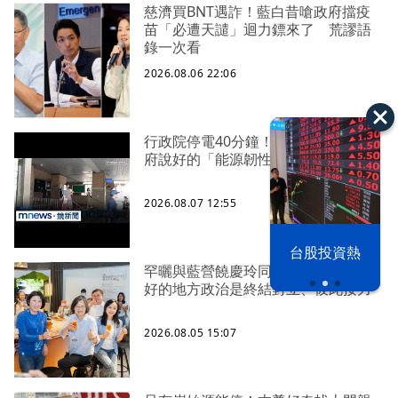
慈濟買BNT遇詐！藍白昔嗆政府擋疫
苗「必遭天譴」迴力鏢來了 荒謬語
錄一次看
2026.08.06 22:06
行政院停電40分鐘！ 藍委批：賴政
府說好的「能源韌性」呢
2026.08.07 12:55
漢光42演習
台股投資熱
罕曬與藍營饒慶玲同框照 蔡英文：
好的地方政治是終結對立、彼此接力
2026.08.05 15:07