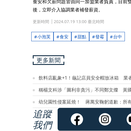
食安和欠薪問題皆由同一加盟業者負責，目前
後，立即介入協調業者補發薪資。
更新時間
2024.07.19 13:00 臺北時間
小泡芙
食安
甜點
發霉
台中
更多新聞
飲料店亂象+1！龜記店員安全帽放冰箱 業
稱楊文科涉「圖利非貪污」不同鄭文燦 黃
幼兒園性侵案延燒！ 蔣萬安鞠躬道歉：所
追蹤
我們