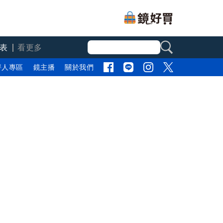
表
看更多
評人專區
鏡主播
關於我們