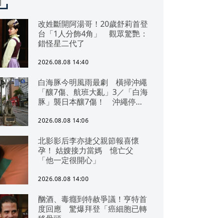
聞
改姓斷開阿湯哥！20歲舒莉首登
台「1人分飾4角」 觀眾驚艷：
錯怪星二代了
2026.08.08 14:40
白海豚今明風雨最劇 橫掃沖繩
「釀7傷、航班大亂」3／「白海
豚」襲日本釀7傷！ 沖繩停電
交通亂 鹿兒島建築毀
2026.08.08 14:06
北影影后李亦捷父親節報喜懷
孕！ 姑嫂接力當媽 憶亡父
「他一定很開心」
2026.08.08 14:00
酗酒、毒癮到特赦爭議！亨特首
度回應 驚爆拜登「癌細胞已轉