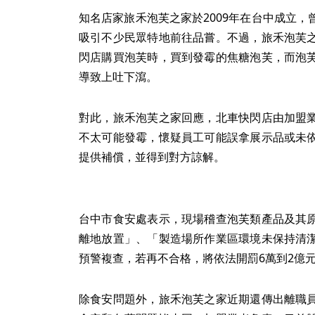
知名店家旅禾泡芙之家於2009年在台中成立
吸引不少民眾特地前往品嘗。不過，旅禾泡芙
閃店購買泡芙時，買到發霉的焦糖泡芙，而泡
導致上吐下瀉。
對此，旅禾泡芙之家回應，北車快閃店由加盟
不太可能發霉，懷疑員工可能誤拿展示品或未
提供補償，並得到對方諒解。
台中市食安處表示，現場稽查泡芙類產品及其
離地放置」、「製造場所作業區環境未保持清
預警複查，若再不合格，將依法開罰6萬到2億
除食安問題外，旅禾泡芙之家近期還傳出離職