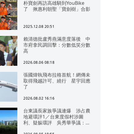
朴寶劍再訪高雄騎到YouBike
了 揪惠利朝聖「寶劍樹」合影
2025.12.08 20:51
賴清德批盧秀燕滿意度落後 中
市府拿民調回擊：分數低笑分數
高
2026.08.06 08:18
張國煒執飛布拉格首航！網傳未
取得飛越許可、繞行 星宇回應
了
2026.08.02 16:16
台東議長家族爭議連爆 涉占農
地避環評1／台東度假村涉圖
利、疑躲環評 吳秀華爭議：概
無參與