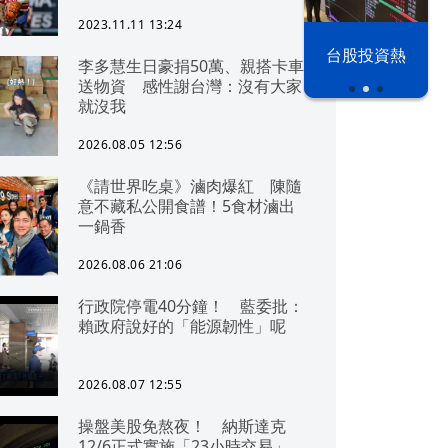
2023.11.11 13:24
漢光42演習
台股投資熱
李多慧生日豪捐50萬、親搭卡車
送物資 感性謝台灣：沒有大家
就沒我
2026.08.05 12:56
《請世界吃桌》滷肉爆紅 陳隨
意不藏私公開食譜！5食材滷出
一鍋香
2026.08.06 21:06
行政院停電40分鐘！ 藍委批：
賴政府說好的「能源韌性」呢
2026.08.07 12:55
操盤美股免熬夜！ 納斯達克
12/6正式實施「23小時交易」