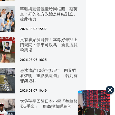
罕曬與藍營饒慶玲同框照 蔡英
文：好的地方政治是終結對立、
彼此接力
2026.08.05 15:07
只有崔始源能停！本尊好奇找上
門親問：停車可以嗎 新北店員
粉樂壞
2026.08.06 16:25
慈濟遭詐10億沉默5年 四叉貓
看聲明「重點就這句」：若判有
罪錢還我
2026.08.07 10:49
大谷翔平回饋日本小學「每校普
發3手套」 廠商揭超暖細節