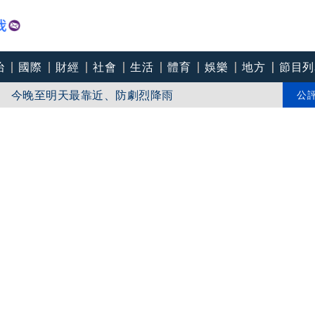
治
國際
財經
社會
生活
體育
娛樂
地方
節目列
 今晚至明天最靠近、防劇烈降雨
0項設施免費玩
公
傷、航班大亂」1／凌晨被「白海豚」叫醒 颱風外圍