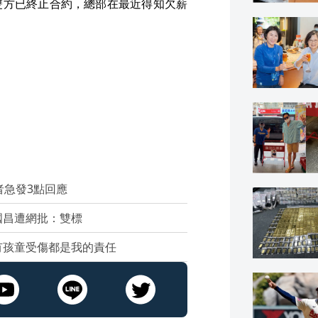
雙方已終止合約，總部在最近得知欠薪
者急發3點回應
國昌遭網批：雙標
有孩童受傷都是我的責任