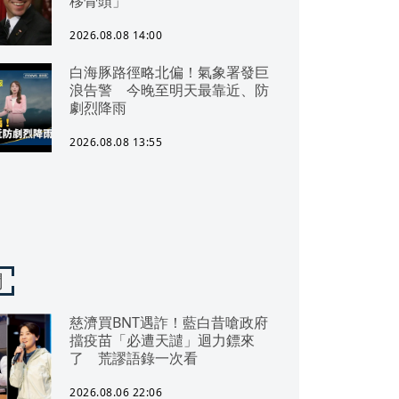
移骨頭」
2026.08.08 14:00
白海豚路徑略北偏！氣象署發巨
浪告警 今晚至明天最靠近、防
劇烈降雨
2026.08.08 13:55
聞
慈濟買BNT遇詐！藍白昔嗆政府
擋疫苗「必遭天譴」迴力鏢來
了 荒謬語錄一次看
2026.08.06 22:06