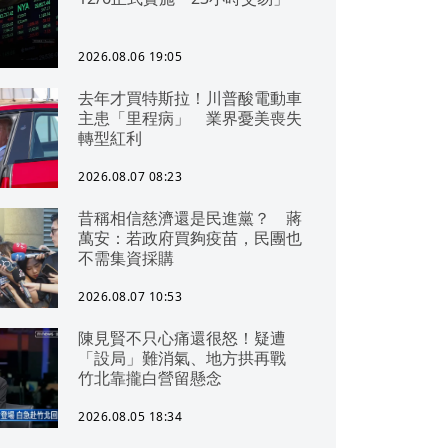
2026.08.06 19:05
去年才買特斯拉！川普酸電動車
主患「里程病」 業界憂美喪失
轉型紅利
2026.08.07 08:23
昔稱相信慈濟還是民進黨？ 蔣
萬安：若政府買夠疫苗，民團也
不需集資採購
2026.08.07 10:53
陳見賢不只心痛還很怒！疑遭
「設局」難消氣、地方拱再戰
竹北靠攏白營留懸念
2026.08.05 18:34