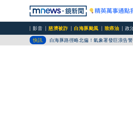
影音
慈濟被詐
白海豚颱風
致癌油
政
白海豚路徑略北偏！氣象署發巨浪告警
快訊
台鐵機廠變身全台最大半室內樂園 3
白海豚今明風雨最劇 橫掃沖繩「釀7
環流雨彈、閃電炸台中