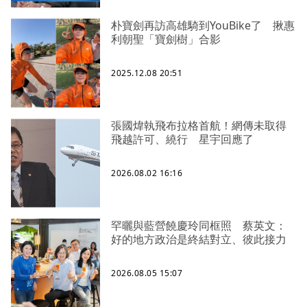
朴寶劍再訪高雄騎到YouBike了 揪惠
利朝聖「寶劍樹」合影
2025.12.08 20:51
張國煒執飛布拉格首航！網傳未取得
飛越許可、繞行 星宇回應了
2026.08.02 16:16
罕曬與藍營饒慶玲同框照 蔡英文：
好的地方政治是終結對立、彼此接力
2026.08.05 15:07