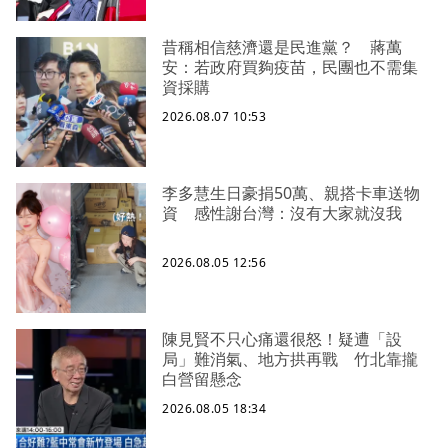
昔稱相信慈濟還是民進黨？ 蔣萬
安：若政府買夠疫苗，民團也不需集
資採購
2026.08.07 10:53
李多慧生日豪捐50萬、親搭卡車送物
資 感性謝台灣：沒有大家就沒我
2026.08.05 12:56
陳見賢不只心痛還很怒！疑遭「設
局」難消氣、地方拱再戰 竹北靠攏
白營留懸念
2026.08.05 18:34