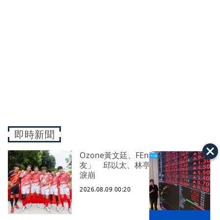
即時新聞
Ozone黃文廷、FEniX夏浦洋組「神隊
友」 邱以太、林亭莉熱血狂奔殺青
淚崩
2026.08.09 00:20