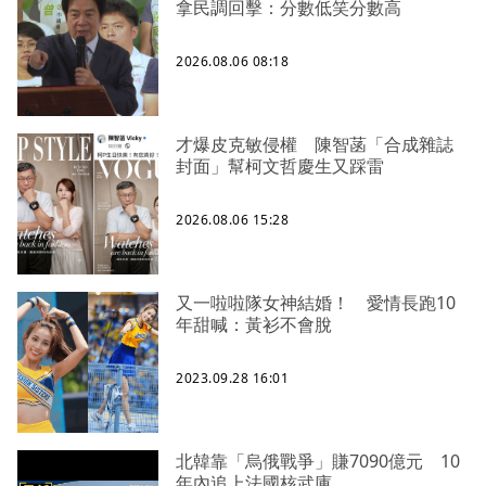
拿民調回擊：分數低笑分數高
2026.08.06 08:18
才爆皮克敏侵權 陳智菡「合成雜誌
封面」幫柯文哲慶生又踩雷
2026.08.06 15:28
又一啦啦隊女神結婚！ 愛情長跑10
年甜喊：黃衫不會脫
2023.09.28 16:01
北韓靠「烏俄戰爭」賺7090億元 10
年內追上法國核武庫