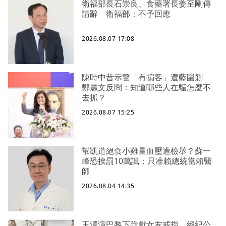
衛福部長石崇良、食藥署長姜至剛傳
請辭 衛福部：不予回應
2026.08.07 17:08
陳時中昔示警「有掮客」遭藍圍剿
鄭麗文反問：知道哪些人在騙怎麼不
去抓？
2026.08.07 15:25
幫凱道絕食小雞量血壓遭檢舉？蘇一
峰恐挨罰10萬諷：只准賴總統當賴醫
師
2026.08.04 14:35
玉澤演巴黎下跪獻女友戒指 經紀公