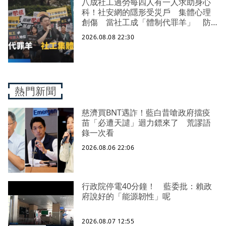
八成社工過勞每四人有一人求助身心
科！社安網的隱形受災戶 集體心理
創傷 當社工成「體制代罪羊」 防
禦性社工不敢多做無奈趨勢？耗竭殆
2026.08.08 22:30
盡下的社安網危機｜社工消失中
熱門新聞
慈濟買BNT遇詐！藍白昔嗆政府擋疫
苗「必遭天譴」迴力鏢來了 荒謬語
錄一次看
2026.08.06 22:06
行政院停電40分鐘！ 藍委批：賴政
府說好的「能源韌性」呢
2026.08.07 12:55