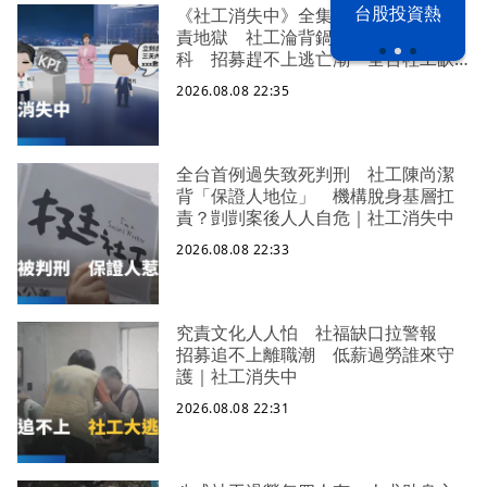
漢光42演習
台股投資熱
《社工消失中》全集 八成過勞陷究
責地獄 社工淪背鍋垃圾桶求助身心
科 招募趕不上逃亡潮 全台社工缺
口警報 揭薪資回捐黑幕 血汗錢遭
2026.08.08 22:35
剝削
全台首例過失致死判刑 社工陳尚潔
背「保證人地位」 機構脫身基層扛
責？剴剴案後人人自危｜社工消失中
2026.08.08 22:33
究責文化人人怕 社福缺口拉警報
招募追不上離職潮 低薪過勞誰來守
護｜社工消失中
2026.08.08 22:31