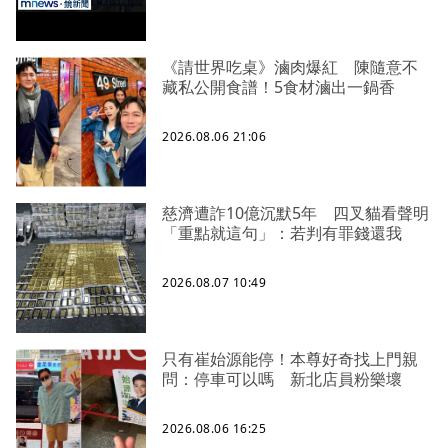
《請世界吃桌》滷肉爆紅 陳隨意不
藏私公開食譜！5食材滷出一鍋香
2026.08.06 21:06
慈濟遭詐10億沉默5年 四叉貓看聲明
「重點就這句」：若判有罪錢還我
2026.08.07 10:49
只有崔始源能停！本尊好奇找上門親
問：停車可以嗎 新北店員粉樂壞
2026.08.06 16:25