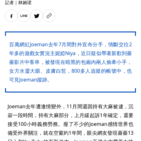
記者
｜
林婉珺
百萬網紅Joeman去年7月間對外宣布分手，情斷交往2
年多的遊戲女實況主妮婭Niya，近日疑似帶著新歡到薔
薔影片中客串，被發現在暗黑的包廂內兩人偷牽小手，
女方水靈大眼、皮膚白皙，800多人追蹤的帳號中，也
可見Joeman蹤跡。
Joeman去年遭逢情變外，11月間還因持有大麻被逮，沉
寂一段時間，持有大麻部分，上月緩起訴1年確定，還要
接受100小時義務勞務。瘦了不少的Joeman感情世界也
備受外界關注，就在空窗約1年間，眼尖網友發現薔薔13