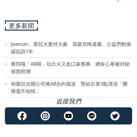
更多新聞
Joeman、蕾菈夫妻持大麻 當庭寫悔過書、公益勞動換
緩起訴1年
蔡阿嘎「AB哏」玩出火又改口家務事 網友心寒被封鎖
掀脫粉潮
和蘿拉合開公司捲AB合約風波 聖結石發3點澄清「團
隊毫不知情」
追蹤我們