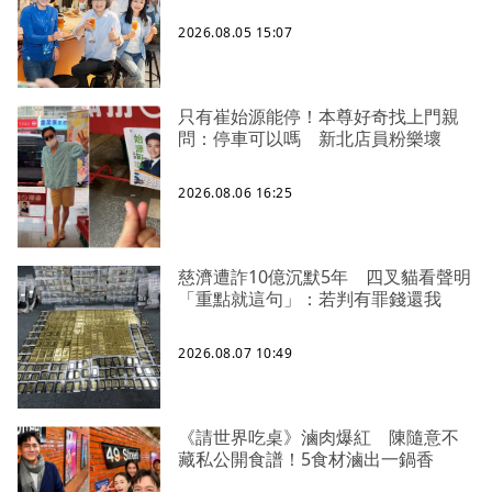
2026.08.05 15:07
只有崔始源能停！本尊好奇找上門親
問：停車可以嗎 新北店員粉樂壞
2026.08.06 16:25
慈濟遭詐10億沉默5年 四叉貓看聲明
「重點就這句」：若判有罪錢還我
2026.08.07 10:49
《請世界吃桌》滷肉爆紅 陳隨意不
藏私公開食譜！5食材滷出一鍋香