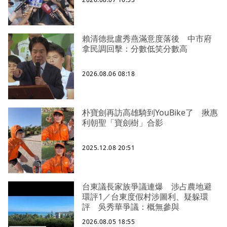
賴清德批盧秀燕滿意度落後 中市府
拿民調回擊：分數低笑分數高
2026.08.06 08:18
朴寶劍再訪高雄騎到YouBike了 揪惠
利朝聖「寶劍樹」合影
2025.12.08 20:51
台東議長家族爭議連爆 涉占農地避
環評1／台東度假村涉圖利、疑躲環
評 吳秀華爭議：概無參與
2026.08.05 18:55