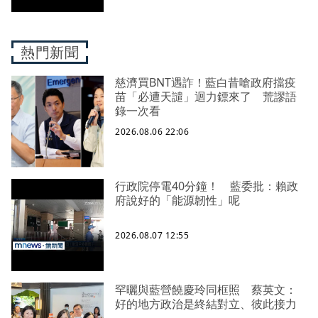
熱門新聞
慈濟買BNT遇詐！藍白昔嗆政府擋疫
苗「必遭天譴」迴力鏢來了 荒謬語
錄一次看
2026.08.06 22:06
行政院停電40分鐘！ 藍委批：賴政
府說好的「能源韌性」呢
2026.08.07 12:55
罕曬與藍營饒慶玲同框照 蔡英文：
好的地方政治是終結對立、彼此接力