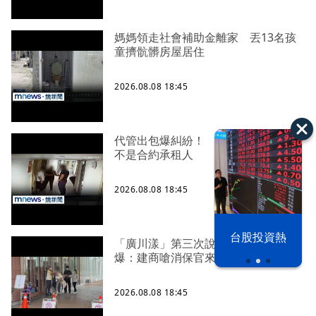
媽媽領走社會補助金離家 丟13名孩
童擠骯髒房屋居住
2026.08.08 18:45
代管出包爆糾紛！ 租約到期房客卻
不是合約承租人
2026.08.08 18:45
漢光42演習
台股投資熱
「廣川漾」第三次說明會 解約戶
爆：建商嗆消保官來再說
2026.08.08 18:45