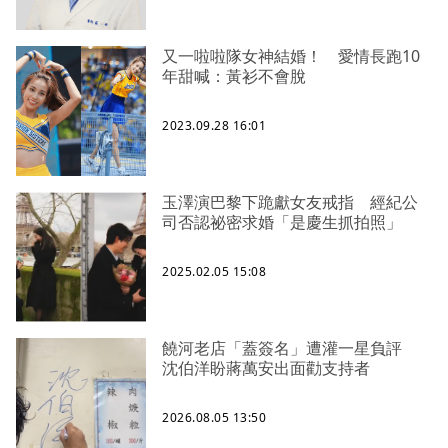
又一啦啦隊女神結婚！ 愛情長跑10
年甜喊：黃衫不會脫
2023.09.28 16:01
玉澤演巴黎下跪獻女友戒指 經紀公
司否認祕密求婚「是慶生抓拍照」
2025.02.05 15:08
饒河老店「蓋簽名」遭灌一星負評
沈伯洋盼蔣萬安出面勸支持者
2026.08.05 13:50