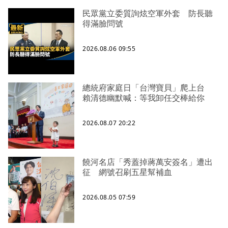
民眾黨立委質詢炫空軍外套 防長聽
得滿臉問號
2026.08.06 09:55
總統府家庭日「台灣寶貝」爬上台
賴清德幽默喊：等我卸任交棒給你
2026.08.07 20:22
饒河名店「秀蓋掉蔣萬安簽名」遭出
征 網號召刷五星幫補血
2026.08.05 07:59