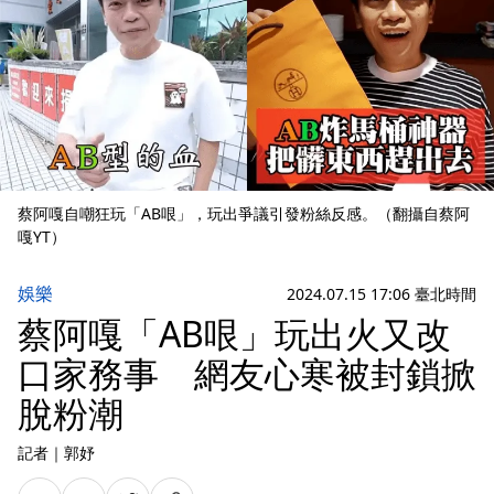
蔡阿嘎自嘲狂玩「AB哏」，玩出爭議引發粉絲反感。（翻攝自蔡阿
嘎YT）
娛樂
2024.07.15 17:06 臺北時間
蔡阿嘎「AB哏」玩出火又改
口家務事 網友心寒被封鎖掀
脫粉潮
記者
｜
郭妤