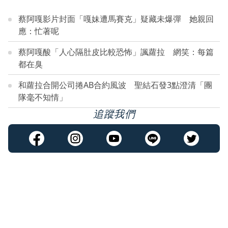
蔡阿嘎影片封面「嘎妹遭馬賽克」疑藏未爆彈 她親回
應：忙著呢
蔡阿嘎酸「人心隔肚皮比較恐怖」諷蘿拉 網笑：每篇
都在臭
和蘿拉合開公司捲AB合約風波 聖結石發3點澄清「團
隊毫不知情」
追蹤我們