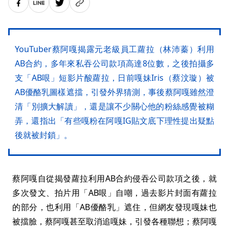
YouTuber蔡阿嘎揭露元老級員工蘿拉（林沛蓁）利用
AB合約，多年來私吞公司款項高達8位數，之後拍攝多
支「AB哏」短影片酸蘿拉，日前嘎妹Iris（蔡汶璇）被
AB優酪乳圖樣遮擋，引發外界猜測，事後蔡阿嘎雖然澄
清「別擴大解讀」，還是讓不少關心他的粉絲感覺被糊
弄，還指出「有些嘎粉在阿嘎IG貼文底下理性提出疑點
後就被封鎖」。
蔡阿嘎自從揭發蘿拉利用AB合約侵吞公司款項之後，就
多次發文、拍片用「AB哏」自嘲，過去影片封面有蘿拉
的部分，也利用「AB優酪乳」遮住，但網友發現嘎妹也
被擋臉，蔡阿嘎甚至取消追嘎妹，引發各種聯想；蔡阿嘎