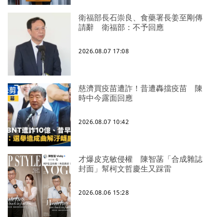
衛福部長石崇良、食藥署長姜至剛傳
請辭 衛福部：不予回應
2026.08.07 17:08
慈濟買疫苗遭詐！昔遭轟擋疫苗 陳
時中今露面回應
2026.08.07 10:42
才爆皮克敏侵權 陳智菡「合成雜誌
封面」幫柯文哲慶生又踩雷
2026.08.06 15:28