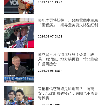
2023.11.11 13:24
去年才買特斯拉！川普酸電動車主患
「里程病」 業界憂美喪失轉型紅利
2026.08.07 08:23
陳見賢不只心痛還很怒！疑遭「設
局」難消氣、地方拱再戰 竹北靠攏
白營留懸念
2026.08.05 18:34
昔稱相信慈濟還是民進黨？ 蔣萬
安：若政府買夠疫苗，民團也不需集
資採購
2026.08.07 10:53