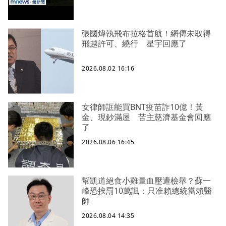
張國煒執飛布拉格首航！網傳未取得
飛越許可、繞行 星宇回應了
2026.08.02 16:16
女律師誆能買BNT疫苗詐10億！黃
金、現鈔滿屋 苦主慈濟基金會回應
了
2026.08.06 16:45
幫凱道絕食小雞量血壓遭檢舉？蘇一
峰恐挨罰10萬諷：只准賴總統當賴醫
師
2026.08.04 14:35