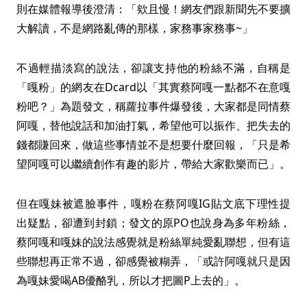
則在媒體報導後澄清：「欸且慢！網友們跟新聞先不要擴
大解讀，不是網路亂傳的那樣，家務事家務事~」
不過輕描淡寫的說法，卻讓支持他的粉絲不滿，自稱是
「嘎粉」的網友在Dcard以「其實蔡阿嘎一點都不在意嘎
粉吧？」為題發文，稱蘿拉事件爆發後，大家都是同情蔡
阿嘎，替他說話和加油打氣，希望他可以振作、把失去的
錢都賺回來，做這些事情並不是想要什麼回報，「只是希
望阿嘎可以繼續創作有趣的影片，帶給大家歡樂而已」。
但在嘎妹被遮臉事件，嘎粉在蔡阿嘎IG貼文底下理性提
出疑點，卻遭到封鎖；發文的原PO也說身為多年粉絲，
蔡阿嘎和嘎妹的說法感覺就是粉絲單純愛亂聯想，但有這
些聯想再正常不過，卻感覺被糊弄，「或許阿嘎就只是因
為嘎妹愛喝AB優酪乳，所以才把圖P上去的」。