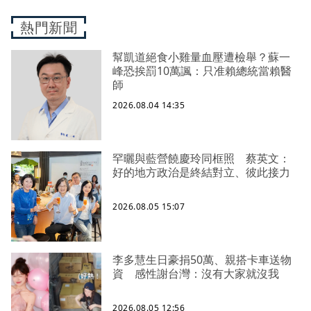
熱門新聞
幫凱道絕食小雞量血壓遭檢舉？蘇一
峰恐挨罰10萬諷：只准賴總統當賴醫
師
2026.08.04 14:35
罕曬與藍營饒慶玲同框照 蔡英文：
好的地方政治是終結對立、彼此接力
2026.08.05 15:07
李多慧生日豪捐50萬、親搭卡車送物
資 感性謝台灣：沒有大家就沒我
2026.08.05 12:56