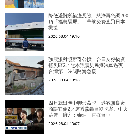
降低避難所染疫風險！慈濟再急調200
頂「福慧隔屏」 華航免費直飛日本
救援
2026.08.04 19:10
強震派對照辦引公憤 台日友好物資
抵災區2／熊本強震災民擠汽車過夜
台灣第一時間跨海急援
2026.08.04 19:16
四月就出包中聯涉蓋牌 邁喊無良廠
商讓它倒2／盧秀燕轟台糖吃案、中央
蓋牌 府方：毒油一直在台中
2026.08.04 13:07