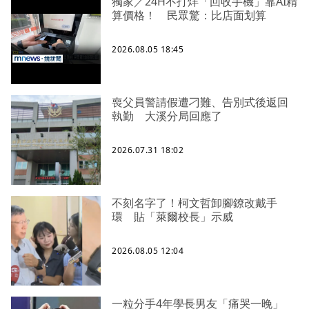
獨家／24H不打烊「回收手機」靠AI精
算價格！ 民眾驚：比店面划算
2026.08.05 18:45
喪父員警請假遭刁難、告別式後返回
執勤 大溪分局回應了
2026.07.31 18:02
不刻名字了！柯文哲卸腳鐐改戴手
環 貼「萊爾校長」示威
2026.08.05 12:04
一粒分手4年學長男友「痛哭一晚」