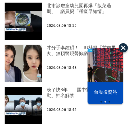
北市涉虐童幼兒園再爆「飯菜過
期」 議員揭「稽查早知情」
2026.08.06 18:55
才分手李鍾碩！ IU社群「前前男
友」無預警現聲掀議論
2026.08.06 18:48
以色列 穹頂
晚了快3年！ 國中割頸案死者「楊承
台股投資熱
之下
勳」姓名解禁
2026.08.06 18:45