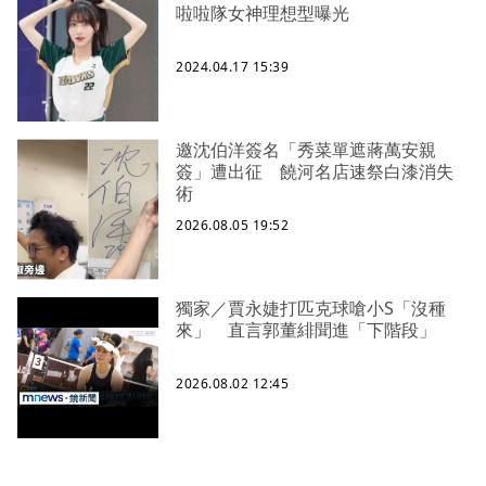
啦啦隊女神理想型曝光
2024.04.17 15:39
邀沈伯洋簽名「秀菜單遮蔣萬安親
簽」遭出征 饒河名店速祭白漆消失
術
2026.08.05 19:52
獨家／賈永婕打匹克球嗆小S「沒種
來」 直言郭董緋聞進「下階段」
2026.08.02 12:45