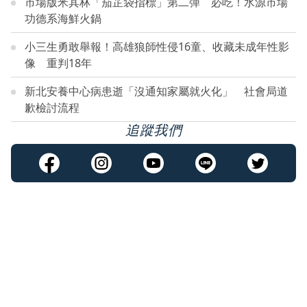
市場版米其林「茄芷袋指標」第二彈 必吃！水源市場
功德系海鮮火鍋
小三生勇敢舉報！高雄狼師性侵16童、收藏未成年性影
像 重判18年
新北安養中心病患逝「沒通知家屬就火化」 社會局道
歉檢討流程
追蹤我們