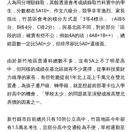
人為同分增額錄取，其餘透過會考成績錄取竹科實中的學
生，分數都在5A10+、作文六級分，競爭非常激烈。家長
指出，竹苗區會考的積分方式是「3等4標示」（A得6
分、B得4分、C得2分），與基北區不同，對於部分「區
段的頭」確實有些不公；例如4A的頭（4A8+1B++），總
錯題數一定比5A0+少，但排序卻比5A0+還後面。
由於新竹地區普通科總數不多，沒有5A上不了明星高
中，但同樣的成績在基北區就有不少選擇，從事科技業財
力雄厚的家長，有些乾脆提前1年北上花上千萬元在雙北
置產，為孩子遷戶籍、轉學籍，就是想超前部署卡位入學
好高中的機會，「學校太少」的問題甚至演變成推高雙北
房價的因素之一。
新竹縣市目前總共只有10所公立高中，竹苗地區今年卻
有1.5萬名考生，且部分高中交通較為不便，單程通勤至