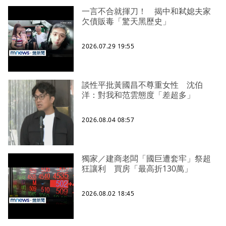
一言不合就揮刀！ 揭中和弒媳夫家
欠債販毒「驚天黑歷史」
2026.07.29 19:55
談性平批黃國昌不尊重女性 沈伯
洋：對我和范雲態度「差超多」
2026.08.04 08:57
獨家／建商老闆「國巨遭套牢」祭超
狂讓利 買房「最高折130萬」
2026.08.02 18:45