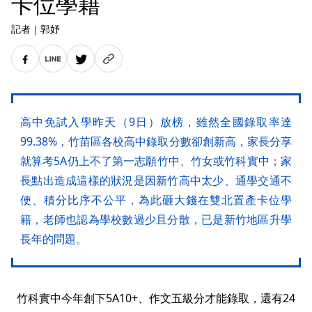
卡位學籍
記者
｜
郭妤
高中免試入學昨天（9日）放榜，雖然全國錄取率達
99.38%，竹苗區各校高中錄取分數卻創新高，家長分享
就算考5A仍上不了第一志願竹中、竹女或竹科實中；家
長點出造成這樣的狀況是因新竹高中太少、通學交通不
便、積分比序不公平，為此砸大錢在雙北置產卡位學
籍，老師也認為學校數過少且分散，已是新竹地區升學
長年的問題。
竹科實中今年創下5A10+、作文五級分才能錄取，還有24