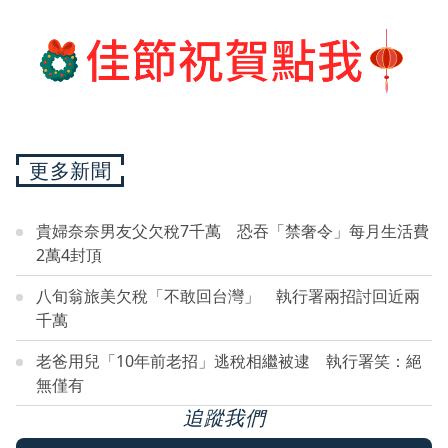
更多新聞
貴婦奈奈男友父欠稅7千萬 恐吞「禁奢令」每月生活費
2萬4封頂
八旬翁旅美欠稅「不敢回台灣」 執行署兩招討回近兩
千萬
老爸用兒「10年前老招」逃稅相繼被逮 執行署笑：絕
無僅有
追蹤我們