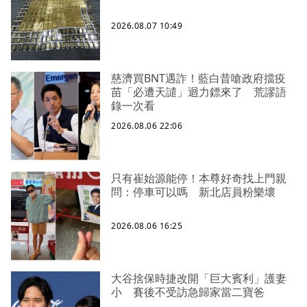
2026.08.07 10:49
慈濟買BNT遇詐！藍白昔嗆政府擋疫
苗「必遭天譴」迴力鏢來了 荒謬語
錄一次看
2026.08.06 22:06
只有崔始源能停！本尊好奇找上門親
問：停車可以嗎 新北店員粉樂壞
2026.08.06 16:25
大谷捨保時捷改開「巨大賓利」護妻
小 賽後不受訪急歸家當二寶爸