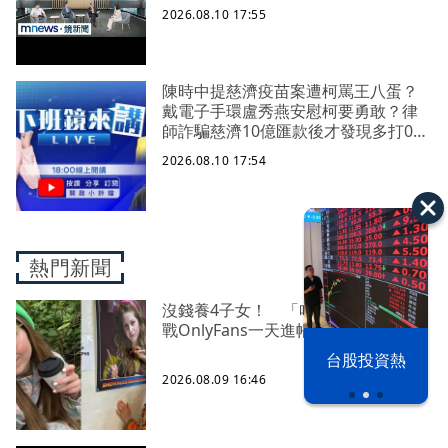
2026.08.10 17:55
陳時中提慈濟疫苗案遭柯罵王八蛋？
戴電子手環盧秀燕安慰柯要勇敢？律
師詐騙慈濟10億匯款後才發現多打0
四叉貓嘆羨慕！暗網買千萬個資嗆網
2026.08.10 17:54
友 四叉貓號召受害者告爆「黑夜奇
俠」
熱門新聞
沒錢養4子女！ 「哈利波特」女星轉
戰OnlyFans一天進帳65萬
漢光42演習
台股投資熱
2026.08.09 16:46