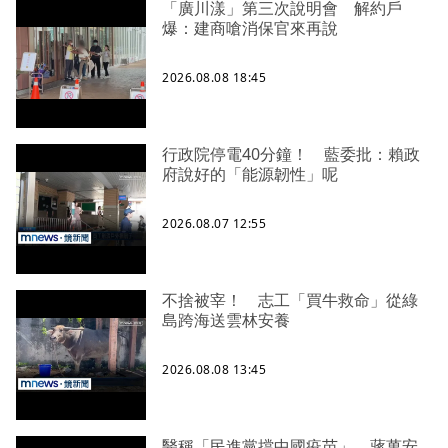
「廣川漾」第三次說明會 解約戶
爆：建商嗆消保官來再說
2026.08.08 18:45
行政院停電40分鐘！ 藍委批：賴政
府說好的「能源韌性」呢
2026.08.07 12:55
不捨被宰！ 志工「買牛救命」從綠
島跨海送雲林安養
2026.08.08 13:45
醫稱「民進黨擋中國疫苗」 蔣萬安