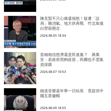
陳見賢不只心痛還很怒！疑遭「設
局」難消氣、地方拱再戰 竹北靠攏
白營留懸念
2026.08.05 18:34
昔稱相信慈濟還是民進黨？ 蔣萬
安：若政府買夠疫苗，民團也不需集
資採購
2026.08.07 10:53
鐵道音樂嘉年華一日站長 竟提供中
國五星徽帽
2026.08.09 18:55