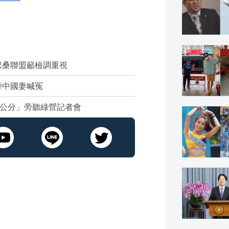
巴桑聯盟籲檢調重視
替中國妻喊冤
0公分」旁聽綠營記者會