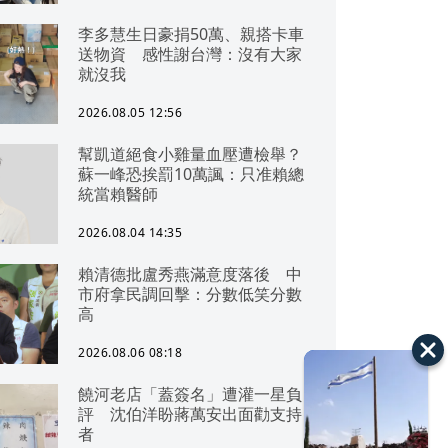
李多慧生日豪捐50萬、親搭卡車
送物資 感性謝台灣：沒有大家
就沒我
2026.08.05 12:56
幫凱道絕食小雞量血壓遭檢舉？
蘇一峰恐挨罰10萬諷：只准賴總
統當賴醫師
2026.08.04 14:35
賴清德批盧秀燕滿意度落後 中
市府拿民調回擊：分數低笑分數
高
2026.08.06 08:18
饒河老店「蓋簽名」遭灌一星負
評 沈伯洋盼蔣萬安出面勸支持
者