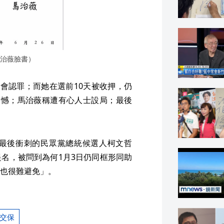
治薇臉書）
會認罪；而她在選前10天被收押，仍
遺憾；馬治薇稱遭有心人士設局；最後
最後衝刺的民眾黨總統候選人柯文哲
名，被問到為何1月3日仍同框形同助
也很難避免」。
交保