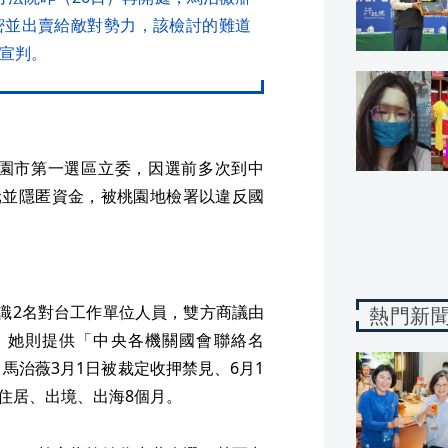
密並出賣給敵對勢力，該檢討的難道
日宣判。
園市第一選區立委，因選前多次到中
元並隱匿資金，被桃園地檢署以違反國
識2名對台工作單位人員，雙方商議由
熱門新
，她則提供「中央各機關國會聯絡名
馬治薇3月1日被裁定收押禁見、6月1
制住居、出境、出海8個月。