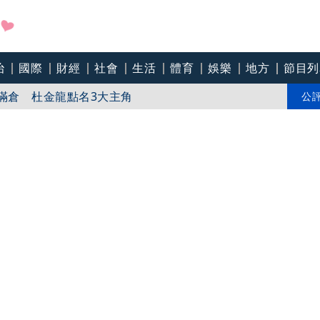
金龍：真正多頭還差一個訊號
治
國際
財經
社會
生活
體育
娛樂
地方
節目列
滿倉 杜金龍點名3大主角
公
圓公職夢 自責3歲重病時「想過不要救了」