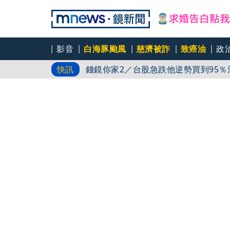
錢鏡你家1／急跌8800點後反彈 杜
影音
白海豚颱風
慈濟被詐
致癌油
政
錢鏡你家2／台股急跌他逆勢買到95％
快訊
九孔1通電話暴哭！身障外甥苦拚多年