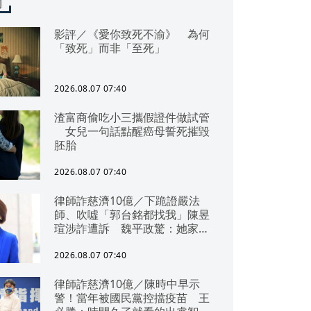
聞
影評／《愛你致死不渝》 為何
「致死」而非「至死」
2026.08.07 07:40
渣富商偷吃小三攜假證件做試管
女兒一句話點醒癌母誓死摧毀
胚胎
2026.08.07 07:40
律師詐慈濟10億／下跪證嚴法
師、吹噓「郭台銘都找我」陳昱
瑄涉詐遭訴 魏平政驚：她家底
雄厚
2026.08.07 07:40
律師詐慈濟10億／陳時中早示
警！當年被國民黨控擋疫苗 王