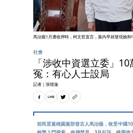
馬治薇1月遭收押時，柯文哲直言，黨內早就發現她和
社會
「涉收中資選立委」10
冤：有心人士設局
記者
｜
張憶漩
前民眾黨桃園黨部發言人馬治薇，收受中國10
檢警上門搜索、收押禁見，3月起訴，桃園地