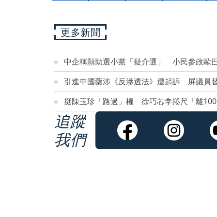
更多新聞
中企稱願助選小黨「疑介選」 小民參政歐
引進中國藥涉《反滲透法》遭起訴 屏議員
挺陳玉珍「路過」權 徐巧芯拿捲尺「離10
追蹤
我們