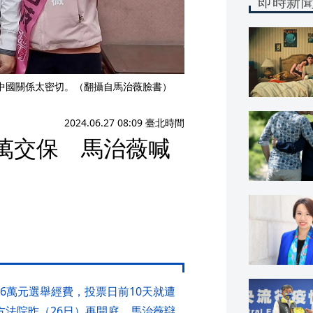
即時新
中國關係太密切。（翻攝自馬治薇臉書）
2024.06.27 08:09 臺北時間
萬交保 馬治薇喊
6萬元選舉經費，投票日前10天就遭
方法院昨（26日）再開庭，馬治薇辯