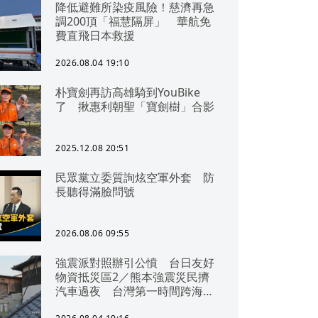
降低避難所染疫風險！慈濟再急
調200頂「福慧隔屏」 華航免
費直飛日本救援
2026.08.04 19:10
朴寶劍再訪高雄騎到YouBike
了 揪惠利朝聖「寶劍樹」合影
2025.12.08 20:51
民眾黨立委質詢炫空軍外套 防
長聽得滿臉問號
2026.08.06 09:55
強震派對照辦引公憤 台日友好
物資抵災區2／熊本強震災民擠
汽車過夜 台灣第一時間跨海急
援