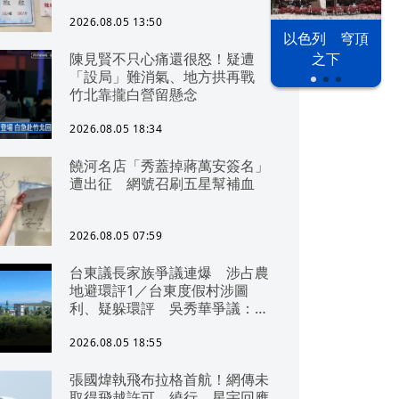
2026.08.05 13:50
以色列 穹頂
陳見賢不只心痛還很怒！疑遭
之下
「設局」難消氣、地方拱再戰
竹北靠攏白營留懸念
2026.08.05 18:34
饒河名店「秀蓋掉蔣萬安簽名」
遭出征 網號召刷五星幫補血
2026.08.05 07:59
台東議長家族爭議連爆 涉占農
地避環評1／台東度假村涉圖
利、疑躲環評 吳秀華爭議：概
無參與
2026.08.05 18:55
張國煒執飛布拉格首航！網傳未
取得飛越許可、繞行 星宇回應