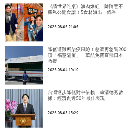
《請世界吃桌》滷肉爆紅 陳隨意不
藏私公開食譜！5食材滷出一鍋香
2026.08.06 21:06
降低避難所染疫風險！慈濟再急調200
頂「福慧隔屏」 華航免費直飛日本
救援
2026.08.04 19:10
台灣逐步降低對中依賴 賴清德秀數
據：經濟創近50年最佳表現
2026.08.05 15:29