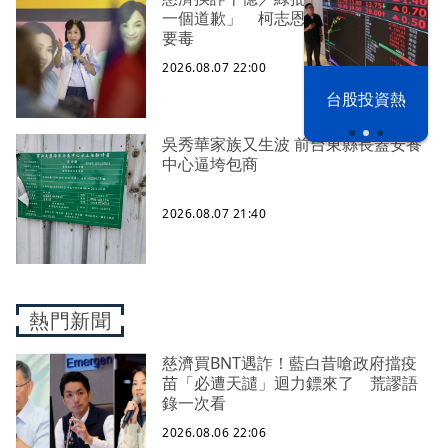
一個道歉」 柯志恩反嗆：比病毒還
要毒
2026.08.07 22:00
漢光42演習
台股投資熱
吳秀華家族又生波 前台東縣長蓋安養
中心逼垮包商
2026.08.07 21:40
熱門新聞
慈濟買BNT遇詐！藍白昔嗆政府擋疫
苗「必遭天譴」迴力鏢來了 荒謬語
錄一次看
2026.08.06 22:06