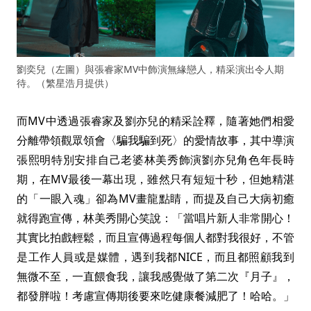
劉奕兒（左圖）與張睿家MV中飾演無緣戀人，精采演出令人期
待。（繁星浩月提供）
而MV中透過張睿家及劉亦兒的精采詮釋，隨著她們相愛
分離帶領觀眾領會〈騙我騙到死〉的愛情故事，其中導演
張熙明特別安排自己老婆林美秀飾演劉亦兒角色年長時
期，在MV最後一幕出現，雖然只有短短十秒，但她精湛
的「一眼入魂」卻為MV畫龍點睛，而提及自己大病初癒
就得跑宣傳，林美秀開心笑說：「當唱片新人非常開心！
其實比拍戲輕鬆，而且宣傳過程每個人都對我很好，不管
是工作人員或是媒體，遇到我都NICE，而且都照顧我到
無微不至，一直餵食我，讓我感覺做了第二次『月子』，
都發胖啦！考慮宣傳期後要來吃健康餐減肥了！哈哈。」