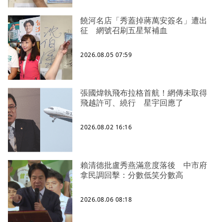
饒河名店「秀蓋掉蔣萬安簽名」遭出
征 網號召刷五星幫補血
2026.08.05 07:59
張國煒執飛布拉格首航！網傳未取得
飛越許可、繞行 星宇回應了
2026.08.02 16:16
賴清德批盧秀燕滿意度落後 中市府
拿民調回擊：分數低笑分數高
2026.08.06 08:18