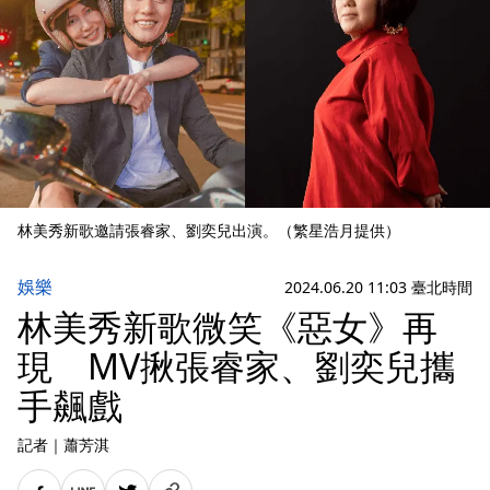
林美秀新歌邀請張睿家、劉奕兒出演。（繁星浩月提供）
娛樂
2024.06.20 11:03 臺北時間
林美秀新歌微笑《惡女》再
現 MV揪張睿家、劉奕兒攜
手飆戲
記者
｜
蕭芳淇