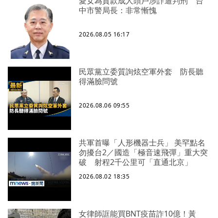
愛女為貸款成人頭戶涉詐遭判刑 台
中市警局長：非常慚愧
2026.08.05 16:17
民眾黨立委質詢炫空軍外套 防長聽
得滿臉問號
2026.08.06 09:55
共軍首曝「人形機器士兵」 美罕點名
勿擾台2／國造「極音速飛彈」重大突
破 射程2千公里可「直通北京」
2026.08.02 18:35
女律師誆能買BNT疫苗詐10億！黃