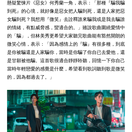
懸疑驚悚片《惡女》何秀蘭一角，表示：「那種『騙我騙
到死』的心境，就好像是惡女把人騙到死，還是人家把惡
女騙到死？我想用『微笑』去詮釋誰來騙我或是我去騙誰
的情緒，有點威脅感，蠻適合的。」雖說歌曲圍繞愛情中
的「騙」，但林美秀更希望大家聽完歌曲能有豁然開朗的
微笑心情，表示：「因為感情上的『騙』有很多種，到底
是你被騙還是人家騙你，當時是你騙了你自已去愛他，還
是甘願被他騙。這首歌很適合靜靜聆聽，回憶一下你自己
當時年輕戀愛的感覺是什麼，希望看到歌詞聽到歌是微笑
的，因為都過去了。」