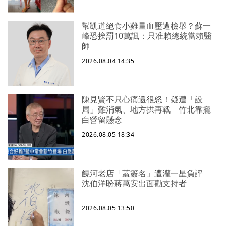
幫凱道絕食小雞量血壓遭檢舉？蘇一
峰恐挨罰10萬諷：只准賴總統當賴醫
師
2026.08.04 14:35
陳見賢不只心痛還很怒！疑遭「設
局」難消氣、地方拱再戰 竹北靠攏
白營留懸念
2026.08.05 18:34
饒河老店「蓋簽名」遭灌一星負評
沈伯洋盼蔣萬安出面勸支持者
2026.08.05 13:50