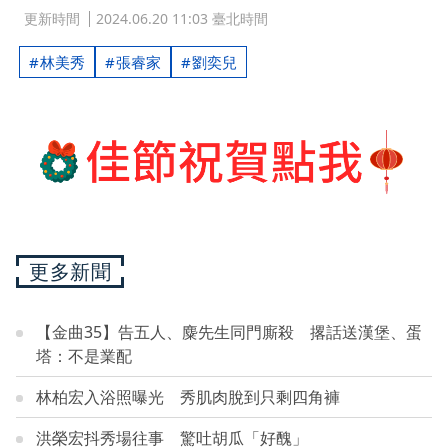
更新時間
2024.06.20 11:03 臺北時間
林美秀
張睿家
劉奕兒
更多新聞
【金曲35】告五人、麋先生同門廝殺 撂話送漢堡、蛋
塔：不是業配
林柏宏入浴照曝光 秀肌肉脫到只剩四角褲
洪榮宏抖秀場往事 驚吐胡瓜「好醜」