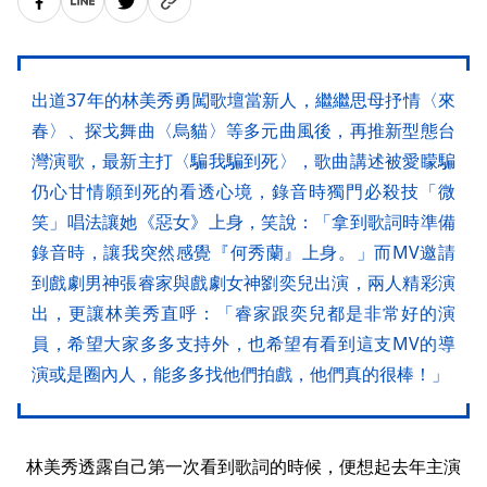
出道37年的林美秀勇闖歌壇當新人，繼繼思母抒情〈來
春〉、探戈舞曲〈烏貓〉等多元曲風後，再推新型態台
灣演歌，最新主打〈騙我騙到死〉，歌曲講述被愛矇騙
仍心甘情願到死的看透心境，錄音時獨門必殺技「微
笑」唱法讓她《惡女》上身，笑說：「拿到歌詞時準備
錄音時，讓我突然感覺『何秀蘭』上身。」而MV邀請
到戲劇男神張睿家與戲劇女神劉奕兒出演，兩人精彩演
出，更讓林美秀直呼：「睿家跟奕兒都是非常好的演
員，希望大家多多支持外，也希望有看到這支MV的導
演或是圈內人，能多多找他們拍戲，他們真的很棒！」
林美秀透露自己第一次看到歌詞的時候，便想起去年主演