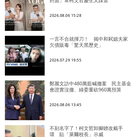
封面」幫柯文哲慶生又踩雷
2026.08.06 15:28
一言不合就揮刀！ 揭中和弒媳夫家
欠債販毒「驚天黑歷史」
2026.07.29 19:55
鄭麗文訪中480萬藍喊撤案 民主基金
會證實沒撤、綠委重砍960萬預算
2026.08.06 13:45
不刻名字了！柯文哲卸腳鐐改戴手
環 貼「萊爾校長」示威