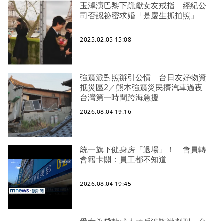
玉澤演巴黎下跪獻女友戒指 經紀公
司否認祕密求婚「是慶生抓拍照」
2025.02.05 15:08
強震派對照辦引公憤 台日友好物資
抵災區2／熊本強震災民擠汽車過夜
台灣第一時間跨海急援
2026.08.04 19:16
統一旗下健身房「退場」！ 會員轉
會籍卡關：員工都不知道
2026.08.04 19:45