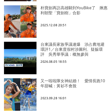
朴寶劍再訪高雄騎到YouBike了 揪惠
利朝聖「寶劍樹」合影
2025.12.08 20:51
台東議長家族爭議連爆 涉占農地避
環評1／台東度假村涉圖利、疑躲環
評 吳秀華爭議：概無參與
2026.08.05 18:55
又一啦啦隊女神結婚！ 愛情長跑10
年甜喊：黃衫不會脫
2023.09.28 16:01