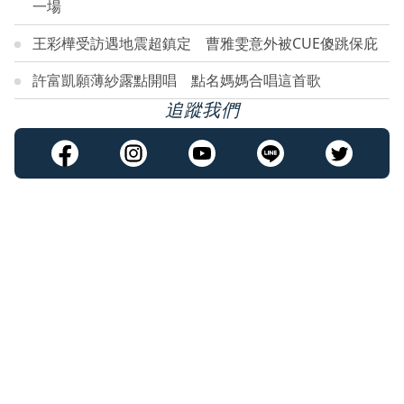
一場
王彩樺受訪遇地震超鎮定 曹雅雯意外被CUE傻跳保庇
許富凱願薄紗露點開唱 點名媽媽合唱這首歌
追蹤我們