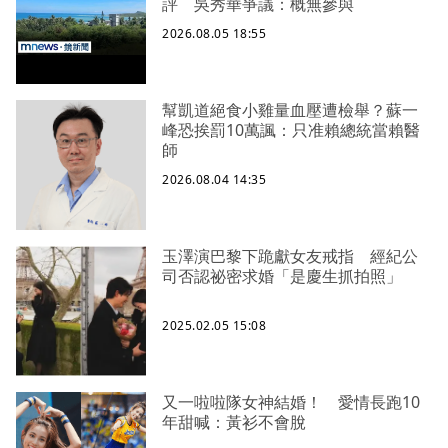
評 吳秀華爭議：概無參與
2026.08.05 18:55
幫凱道絕食小雞量血壓遭檢舉？蘇一
峰恐挨罰10萬諷：只准賴總統當賴醫
師
2026.08.04 14:35
玉澤演巴黎下跪獻女友戒指 經紀公
司否認祕密求婚「是慶生抓拍照」
2025.02.05 15:08
又一啦啦隊女神結婚！ 愛情長跑10
年甜喊：黃衫不會脫