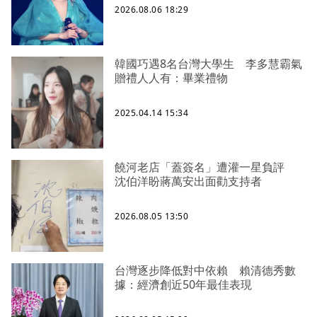
2026.08.06 18:29
韓國巧遇8名台灣大學生 李多慧霸氣
贈禮人人有：畢業禮物
2025.04.14 15:34
饒河老店「蓋簽名」遭灌一星負評
沈伯洋盼蔣萬安出面勸支持者
2026.08.05 13:50
台灣逐步降低對中依賴 賴清德秀數
據：經濟創近50年最佳表現