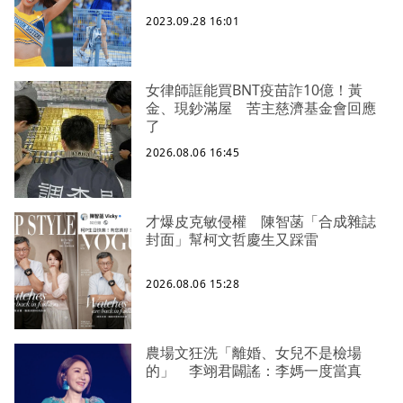
2023.09.28 16:01
女律師誆能買BNT疫苗詐10億！黃
金、現鈔滿屋 苦主慈濟基金會回應
了
2026.08.06 16:45
才爆皮克敏侵權 陳智菡「合成雜誌
封面」幫柯文哲慶生又踩雷
2026.08.06 15:28
農場文狂洗「離婚、女兒不是檢場
的」 李翊君闢謠：李媽一度當真