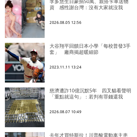
李多慧生日豪捐50萬、親搭卡車送物
資 感性謝台灣：沒有大家就沒我
2026.08.05 12:56
大谷翔平回饋日本小學「每校普發3手
套」 廠商揭超暖細節
2023.11.11 13:24
慈濟遭詐10億沉默5年 四叉貓看聲明
「重點就這句」：若判有罪錢還我
2026.08.07 10:49
去年才買特斯拉！川普酸電動車主患