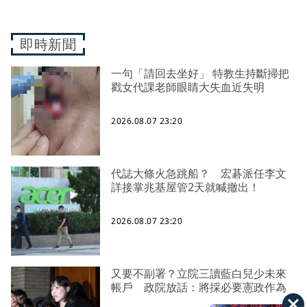
即時新聞
一句「請回去坐好」 特教生持斷掃把
戳女代課老師眼睛大失血近失明
2026.08.07 23:20
代誌大條火急跳船？ 宏碁派任李文
詳接掌兆基屋管2天就喊撤出！
2026.08.07 23:20
又要不副署？立院三讀藍白兒少未來
帳戶 政院放話：將採必要憲政作為