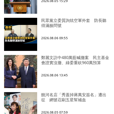
2026.08.05 15:29
民眾黨立委質詢炫空軍外套 防長聽
得滿臉問號
2026.08.06 09:55
鄭麗文訪中480萬藍喊撤案 民主基金
會證實沒撤、綠委重砍960萬預算
2026.08.06 13:45
饒河名店「秀蓋掉蔣萬安簽名」遭出
征 網號召刷五星幫補血
2026.08.05 07:59