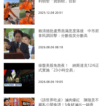
利朝聖「寶劍樹」合影
2025.12.08 20:51
賴清德批盧秀燕滿意度落後 中市府
拿民調回擊：分數低笑分數高
2026.08.06 08:18
操盤美股免熬夜！ 納斯達克12/6正
式實施「23小時交易」
2026.08.06 19:05
《請世界吃桌》滷肉爆紅 陳隨意不
藏私公開食譜！5食材滷出一鍋香