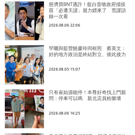
慈濟買BNT遇詐！藍白昔嗆政府擋疫
苗「必遭天譴」迴力鏢來了 荒謬語
錄一次看
2026.08.06 22:06
罕曬與藍營饒慶玲同框照 蔡英文：
好的地方政治是終結對立、彼此接力
2026.08.05 15:07
只有崔始源能停！本尊好奇找上門親
問：停車可以嗎 新北店員粉樂壞
2026.08.06 16:25