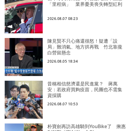
「里程病」 業界憂美喪失轉型紅利
2026.08.07 08:23
陳見賢不只心痛還很怒！疑遭「設
局」難消氣、地方拱再戰 竹北靠攏
白營留懸念
2026.08.05 18:34
昔稱相信慈濟還是民進黨？ 蔣萬
安：若政府買夠疫苗，民團也不需集
資採購
2026.08.07 10:53
朴寶劍再訪高雄騎到YouBike了 揪惠