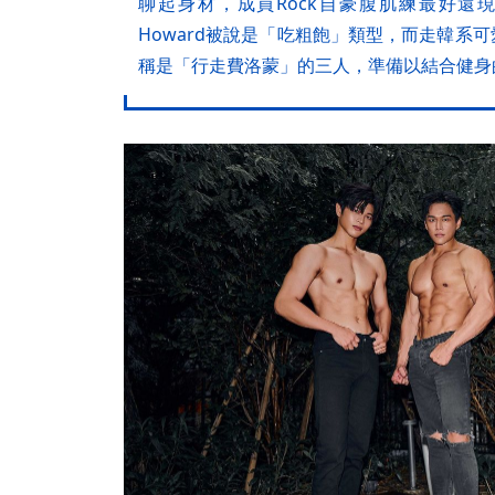
聊起身材，成員Rock自豪腹肌練最好還
Howard被說是「吃粗飽」類型，而走韓系可愛
稱是「行走費洛蒙」的三人，準備以結合健身