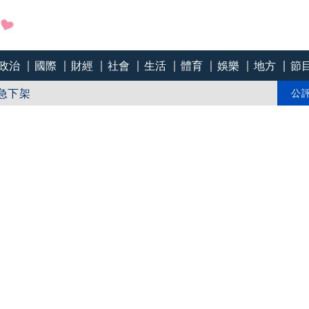
政治
國際
財經
社會
生活
體育
娛樂
地方
節
族這樣配置ETF
急下架
公
話批：一把掐在文化界脖子上的刀