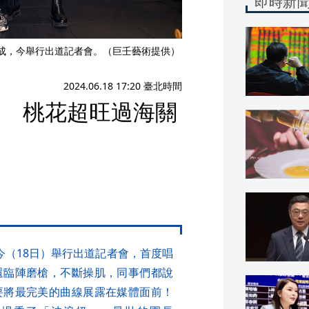
即時新
ock組成，今舉行出道記者會。（巨壬藝術提供）
2024.06.18 17:20 臺北時間
S 桃花超旺過海關
今（18日）舉行出道記者會，首度唱
還臨陣磨槍，不斷操肌，同事們都說
要將最完美的曲線展露在媒體面前！