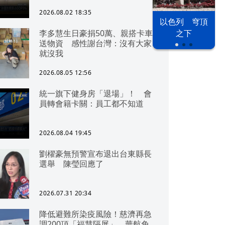
可「直通北京」
2026.08.02 18:35
以色列 穹頂
李多慧生日豪捐50萬、親搭卡車
之下
送物資 感性謝台灣：沒有大家
就沒我
2026.08.05 12:56
統一旗下健身房「退場」！ 會
員轉會籍卡關：員工都不知道
2026.08.04 19:45
劉櫂豪無預警宣布退出台東縣長
選舉 陳瑩回應了
2026.07.31 20:34
降低避難所染疫風險！慈濟再急
調200頂「福慧隔屏」 華航免