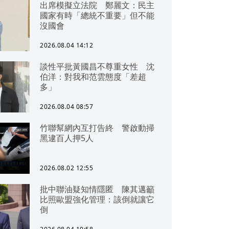
出席模擬立法院 鄭麗文：民主
國家有時「總統不重要」但不能
沒國會
2026.08.04 14:12
談性平批黃國昌不尊重女性 沈
伯洋：對我和范雲態度「差超
多」
2026.08.04 08:57
竹聯幫網內互打告終 警啟動掃
黑逮百人押5人
2026.08.02 12:55
批中聯油疑知情隱匿 陳其邁籲
比照歐盟強化管理：該倒就讓它
倒