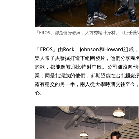
「EROS」都是健身教練，大方秀精壯身材。（巨壬藝
「EROS」由Rock、Johnson和Howar
樂人陳子杰發掘打造下組團發片，他們分享團
的歌，都能像被邱比特射中般。公司雖沒向他
業，同是北漂族的他們，都期望能在台北賺錢買
露有穩交的另一半，兩人從大學時期交往至今
心。