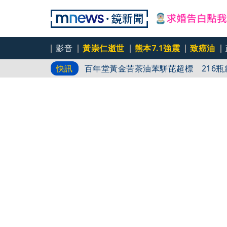
影音
黃崇仁逝世
熊本7.1強震
致癌油
台股明年有望挑戰5萬 杜金龍建議小資
快訊
百年堂黃金苦茶油苯駢芘超標 216瓶
藍白恐刪文化部10億預算？卓榮泰重