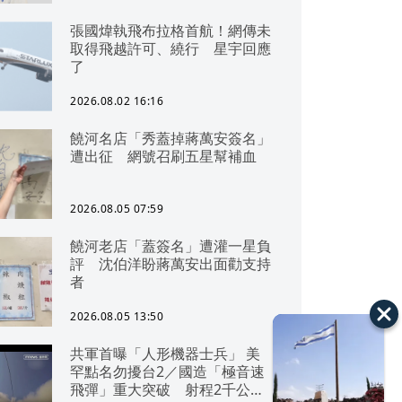
張國煒執飛布拉格首航！網傳未
取得飛越許可、繞行 星宇回應
了
2026.08.02 16:16
饒河名店「秀蓋掉蔣萬安簽名」
遭出征 網號召刷五星幫補血
2026.08.05 07:59
饒河老店「蓋簽名」遭灌一星負
評 沈伯洋盼蔣萬安出面勸支持
者
2026.08.05 13:50
共軍首曝「人形機器士兵」 美
罕點名勿擾台2／國造「極音速
飛彈」重大突破 射程2千公里