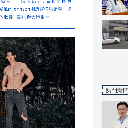
現場秀了「波浪奶」，最壯的團長
風的Johnson則透露強項是背，堪
的歌舞，讓歌迷大飽眼福。
熱門新