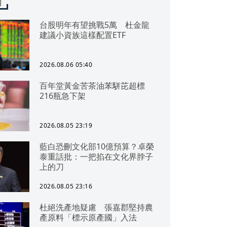
聞
台股明年有望挑戰5萬 杜金龍
建議小資族這樣配置ETF
2026.08.06 05:40
百年堂黃金苦茶油苯駢芘超標
216瓶急下架
2026.08.05 23:19
藍白恐刪文化部10億預算？卓榮
泰重話批：一把掐在文化界脖子
上的刀
2026.08.05 23:16
杜絕洗產地疑慮 張嘉郡堅持農
產原料「標示原產國」入法