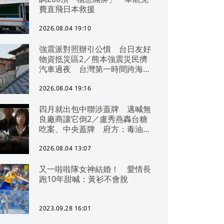
費直飛日本救援
2026.08.04 19:10
強震派對照辦引公憤 台日友好
物資抵災區2／熊本強震災民擠
汽車過夜 台灣第一時間跨海急
援
2026.08.04 19:16
四月就出包中聯涉蓋牌 邁喊無
良廠商讓它倒2／盧秀燕轟台糖
吃案、中央蓋牌 府方：毒油一
直在台中
2026.08.04 13:07
又一啦啦隊女神結婚！ 愛情長
跑10年甜喊：黃衫不會脫
2023.09.28 16:01