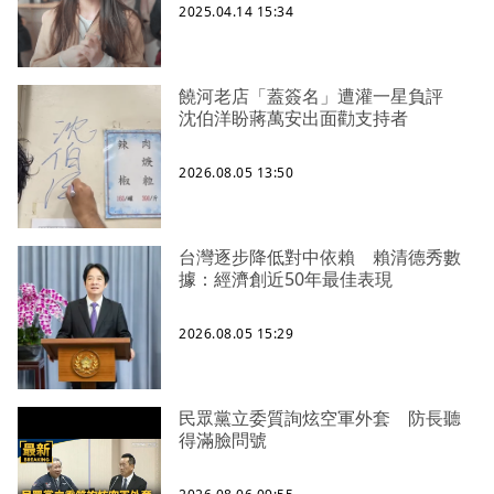
2025.04.14 15:34
饒河老店「蓋簽名」遭灌一星負評
沈伯洋盼蔣萬安出面勸支持者
2026.08.05 13:50
台灣逐步降低對中依賴 賴清德秀數
據：經濟創近50年最佳表現
2026.08.05 15:29
民眾黨立委質詢炫空軍外套 防長聽
得滿臉問號