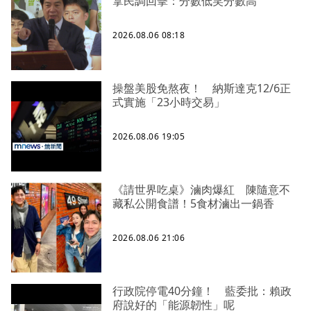
拿民調回擊：分數低笑分數高
2026.08.06 08:18
操盤美股免熬夜！ 納斯達克12/6正
式實施「23小時交易」
2026.08.06 19:05
《請世界吃桌》滷肉爆紅 陳隨意不
藏私公開食譜！5食材滷出一鍋香
2026.08.06 21:06
行政院停電40分鐘！ 藍委批：賴政
府說好的「能源韌性」呢