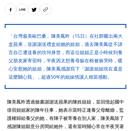
「台灣最美歐巴桑」陳美鳳昨（15日）在社群曬出兩大
盒蘋果，並謝謝送禮盒給她的姐姐，過去陳美鳳從不諱
言自己遭送養的坎坷身世，而這位姐姐正是小時候到養
父朋友家寄宿時，半夜因太想養母躲在棉被偷哭時，暖
心安慰她的姐姐，陳美鳳感謝寫下「謝謝姐姐現在還是
這麼關心我」，超過50年的姐妹情讓人相當感動。
陳美鳳昨透過臉書謝謝送蘋果的陳姓姐姐，並回憶起國中
借宿姐姐家的陳年往事，她表示當時正逢養父母離婚，監
護權歸給養父的她，有陣子被寄養在別人家，陳美鳳除了
感謝陳姐願意分房間給她外，還有當時關心常在半夜哭著