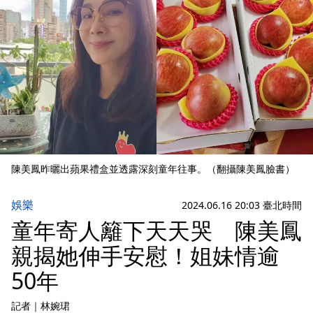
陳美鳳昨曬出蘋果禮盒並透露深刻童年往事。（翻攝陳美鳳臉書）
娛樂
2024.06.16 20:03 臺北時間
童年寄人籬下天天哭 陳美鳳
親揭她伸手安慰！姐妹情逾
50年
記者
｜
林婉珺