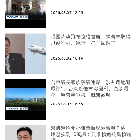
2026.08.07 12:55
張國煒執飛布拉格首航！網傳未取得
飛越許可、繞行 星宇回應了
2026.08.02 16:16
台東議長家族爭議連爆 涉占農地避
環評1／台東度假村涉圖利、疑躲環
評 吳秀華爭議：概無參與
2026.08.05 18:55
幫凱道絕食小雞量血壓遭檢舉？蘇一
峰恐挨罰10萬諷：只准賴總統當賴醫