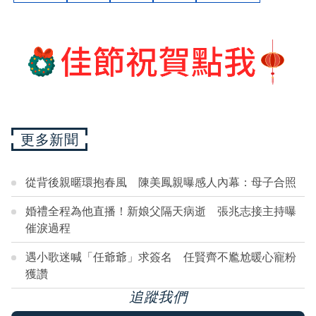
更多新聞
從背後親暱環抱春風 陳美鳳親曝感人內幕：母子合照
婚禮全程為他直播！新娘父隔天病逝 張兆志接主持曝
催淚過程
遇小歌迷喊「任爺爺」求簽名 任賢齊不尷尬暖心寵粉
獲讚
追蹤我們