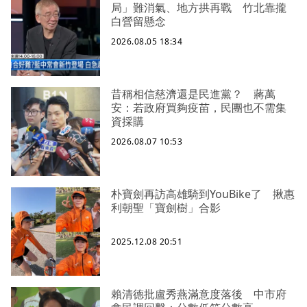
局」難消氣、地方拱再戰 竹北靠攏
白營留懸念
2026.08.05 18:34
昔稱相信慈濟還是民進黨？ 蔣萬
安：若政府買夠疫苗，民團也不需集
資採購
2026.08.07 10:53
朴寶劍再訪高雄騎到YouBike了 揪惠
利朝聖「寶劍樹」合影
2025.12.08 20:51
賴清德批盧秀燕滿意度落後 中市府