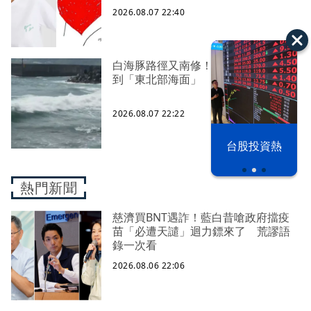
2026.08.07 22:40
白海豚路徑又南修！ 海警範圍擴增
到「東北部海面」
2026.08.07 22:22
漢光42演習
台股投資熱
熱門新聞
慈濟買BNT遇詐！藍白昔嗆政府擋疫
苗「必遭天譴」迴力鏢來了 荒謬語
錄一次看
2026.08.06 22:06