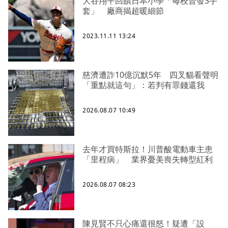
大谷翔平回饋日本小學「每校普發3手
套」 廠商揭超暖細節
2023.11.11 13:24
慈濟遭詐10億沉默5年 四叉貓看聲明
「重點就這句」：若判有罪錢還我
2026.08.07 10:49
去年才買特斯拉！川普酸電動車主患
「里程病」 業界憂美喪失轉型紅利
2026.08.07 08:23
陳見賢不只心痛還很怒！疑遭「設