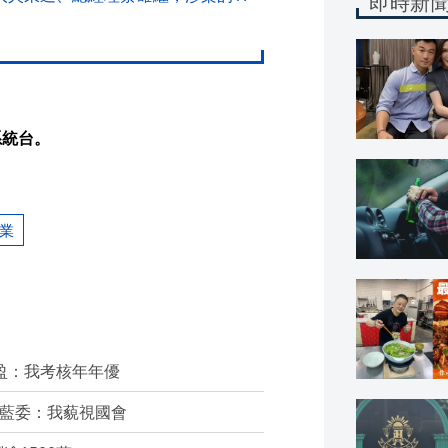
即時新
系統台。
業
盈：我考核年年優
嗆藍委：我藐視國會