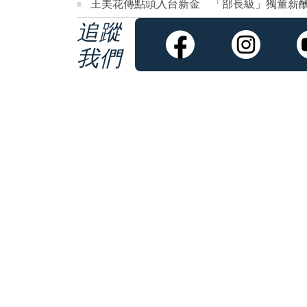
王美花傳點頭入台新金 「部長級」獨董薪酬逾
追蹤
我們