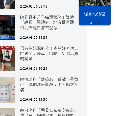
2026.08.06 08:18
漢光42演習
陳見賢不只心痛還很怒！疑遭
「設局」難消氣、地方拱再戰
竹北靠攏白營留懸念
2026.08.05 18:34
只有崔始源能停！本尊好奇找上
門親問：停車可以嗎 新北店員
粉樂壞
2026.08.06 16:25
饒河老店「蓋簽名」遭灌一星負
評 沈伯洋盼蔣萬安出面勸支持
者
2026.08.05 13:50
饒河名店「秀蓋掉蔣萬安簽名」
遭出征 網號召刷五星幫補血