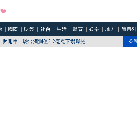
治
國際
財經
社會
生活
體育
娛樂
地方
節目列
照開車 驗出酒測值2.2毫克下場曝光
不會做菜營建業跨行締造破億電商帝國！揭白手起家創業
公
2重傷 泰總理哀痛：不應發生