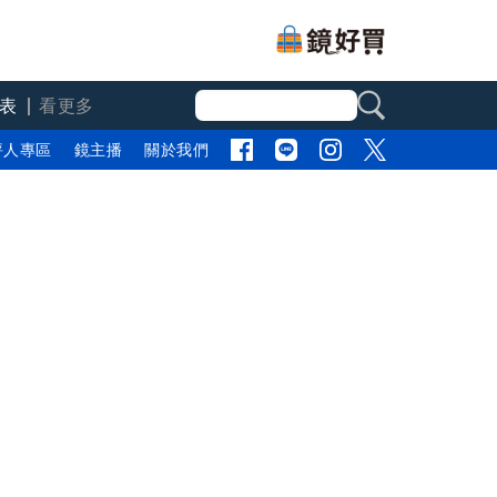
表
看更多
評人專區
鏡主播
關於我們