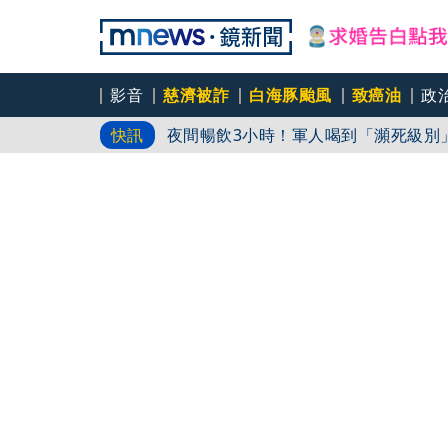
影音
慈濟被詐
白海豚颱風
致癌油
政
夜間暢飲3小時！軍人喝到「瀕死級別」
快訊
肥大叔猝逝...死前2天還在直播 從
祕辛
少年校園槍殺3師3生後身亡！15傷含