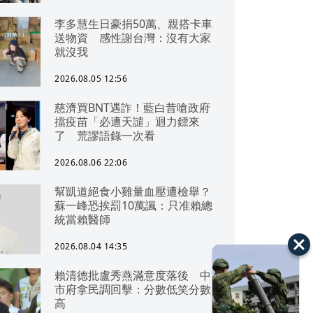
李多慧生日豪捐50萬、親搭卡車
送物資 感性謝台灣：沒有大家
就沒我
2026.08.05 12:56
慈濟買BNT遇詐！藍白昔嗆政府
擋疫苗「必遭天譴」迴力鏢來
了 荒謬語錄一次看
2026.08.06 22:06
幫凱道絕食小雞量血壓遭檢舉？
蘇一峰恐挨罰10萬諷：只准賴總
統當賴醫師
2026.08.04 14:35
賴清德批盧秀燕滿意度落後 中
市府拿民調回擊：分數低笑分數
高