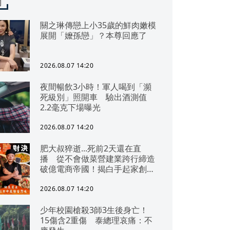
聞
關之琳傳戀上小35歲的鮮肉嫩模
展開「嬤孫戀」？本尊回應了
2026.08.07 14:20
夜間暢飲3小時！軍人喝到「瀕
死級別」照開車 驗出酒測值
2.2毫克下場曝光
2026.08.07 14:20
肥大叔猝逝...死前2天還在直
播 從不會做菜營建業跨行締造
破億電商帝國！揭白手起家創業
祕辛
2026.08.07 14:20
少年校園槍殺3師3生後身亡！
15傷含2重傷 泰總理哀痛：不