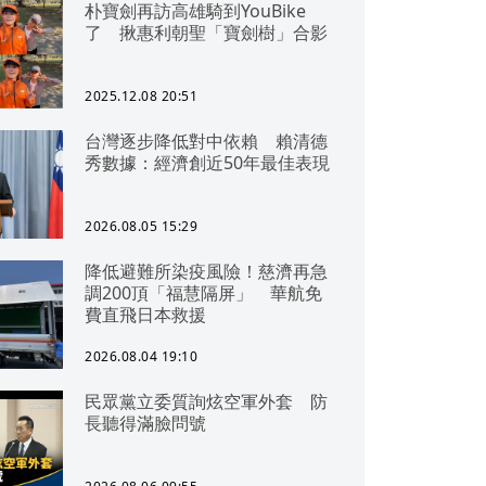
朴寶劍再訪高雄騎到YouBike
了 揪惠利朝聖「寶劍樹」合影
2025.12.08 20:51
台灣逐步降低對中依賴 賴清德
秀數據：經濟創近50年最佳表現
2026.08.05 15:29
降低避難所染疫風險！慈濟再急
調200頂「福慧隔屏」 華航免
費直飛日本救援
2026.08.04 19:10
民眾黨立委質詢炫空軍外套 防
長聽得滿臉問號