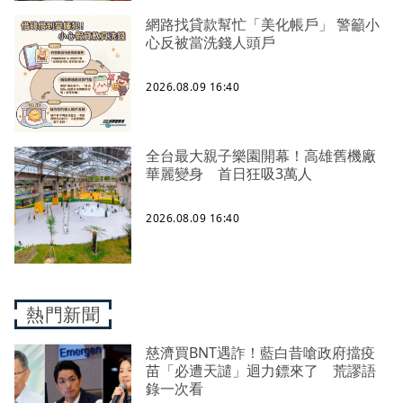
網路找貸款幫忙「美化帳戶」 警籲小
心反被當洗錢人頭戶
2026.08.09 16:40
全台最大親子樂園開幕！高雄舊機廠
華麗變身 首日狂吸3萬人
2026.08.09 16:40
熱門新聞
慈濟買BNT遇詐！藍白昔嗆政府擋疫
苗「必遭天譴」迴力鏢來了 荒謬語
錄一次看