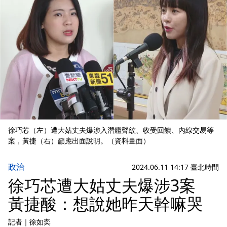
徐巧芯（左）遭大姑丈夫爆涉入潛艦聲紋、收受回饋、內線交易等
案，黃捷（右）籲應出面說明。（資料畫面）
政治
2024.06.11 14:17 臺北時間
徐巧芯遭大姑丈夫爆涉3案
黃捷酸：想說她昨天幹嘛哭
記者
｜
徐如奕