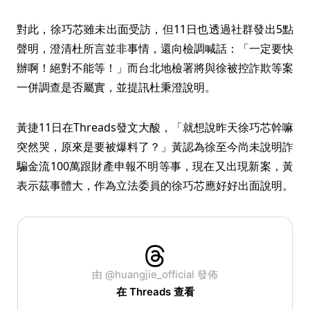
對此，徐巧芯雖未出面受訪，但11日也透過社群發出5點
聲明，澄清杜所言並非事情，還向檢調喊話：「一定要快
辦啊！絕對不能等！」而台北地檢署將與徐被控詐欺等案
一併調查是否屬實，並提訊杜秉澄說明。
黃捷11日在Threads發文大酸，「就想說昨天徐巧芯幹嘛
突然哭，原來是要被爆料了？」黃認為徐至今尚未說明詐
騙金流100萬跟財產申報不明等事，現在又出現新案，黃
表示茲事體大，作為立法委員的徐巧芯應好好出面說明。
由 @huangjie_official 發佈
在 Threads 查看