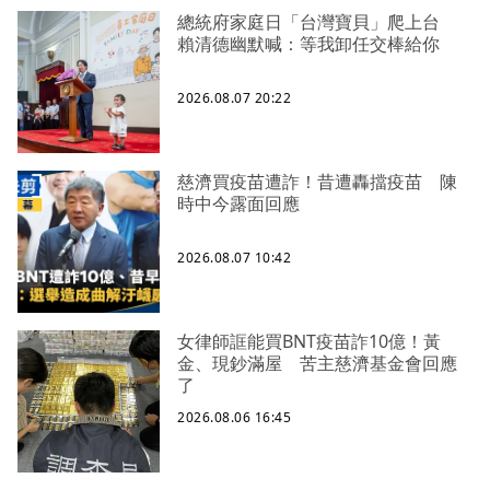
總統府家庭日「台灣寶貝」爬上台
賴清德幽默喊：等我卸任交棒給你
2026.08.07 20:22
慈濟買疫苗遭詐！昔遭轟擋疫苗 陳
時中今露面回應
2026.08.07 10:42
女律師誆能買BNT疫苗詐10億！黃
金、現鈔滿屋 苦主慈濟基金會回應
了
2026.08.06 16:45