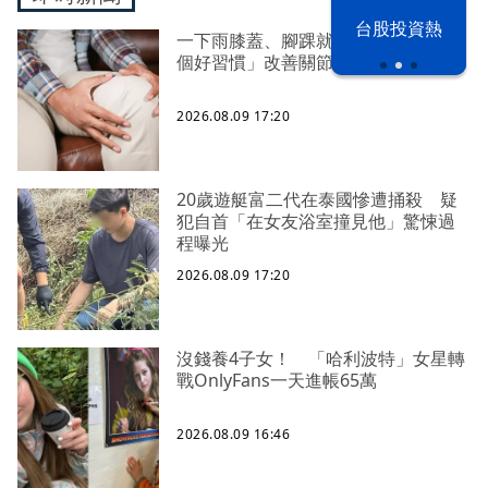
漢光42演習
台股投資熱
一下雨膝蓋、腳踝就痛？ 中醫授「4
個好習慣」改善關節不適
2026.08.09 17:20
20歲遊艇富二代在泰國慘遭捅殺 疑
犯自首「在女友浴室撞見他」驚悚過
程曝光
2026.08.09 17:20
沒錢養4子女！ 「哈利波特」女星轉
戰OnlyFans一天進帳65萬
2026.08.09 16:46