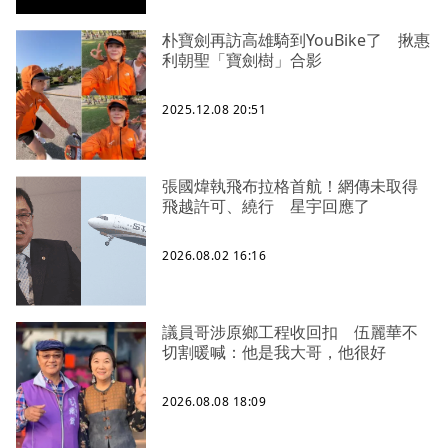
朴寶劍再訪高雄騎到YouBike了 揪惠
利朝聖「寶劍樹」合影
2025.12.08 20:51
張國煒執飛布拉格首航！網傳未取得
飛越許可、繞行 星宇回應了
2026.08.02 16:16
議員哥涉原鄉工程收回扣 伍麗華不
切割暖喊：他是我大哥，他很好
2026.08.08 18:09