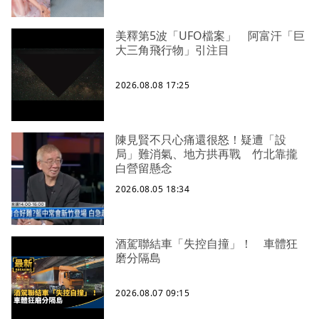
美釋第5波「UFO檔案」 阿富汗「巨
大三角飛行物」引注目
2026.08.08 17:25
陳見賢不只心痛還很怒！疑遭「設
局」難消氣、地方拱再戰 竹北靠攏
白營留懸念
2026.08.05 18:34
酒駕聯結車「失控自撞」！ 車體狂
磨分隔島
2026.08.07 09:15