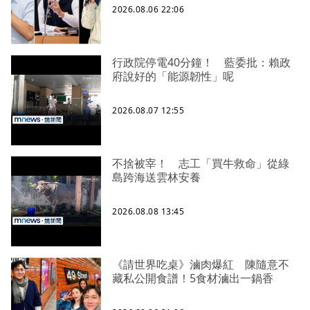
2026.08.06 22:06
行政院停電40分鐘！ 藍委批：賴政
府說好的「能源韌性」呢
2026.08.07 12:55
不捨被宰！ 志工「買牛救命」從綠
島跨海送雲林安養
2026.08.08 13:45
《請世界吃桌》滷肉爆紅 陳隨意不
藏私公開食譜！5食材滷出一鍋香