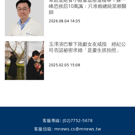
峰恐挨罰10萬諷：只准賴總統當賴醫
師
2026.08.04 14:35
玉澤演巴黎下跪獻女友戒指 經紀公
司否認祕密求婚「是慶生抓拍照」
2025.02.05 15:08
客服專線:
(02)7752-5678
客服信箱:
mnews.cs@mnews.tw