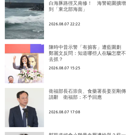
白海豚路徑又南修！ 海警範圍擴增
到「東北部海面」
2026.08.07 22:22
陳時中昔示警「有掮客」遭藍圍剿
鄭麗文反問：知道哪些人在騙怎麼不
去抓？
2026.08.07 15:25
衛福部長石崇良、食藥署長姜至剛傳
請辭 衛福部：不予回應
2026.08.07 17:08
幫凱道絕食小雞量血壓遭檢舉？蘇一