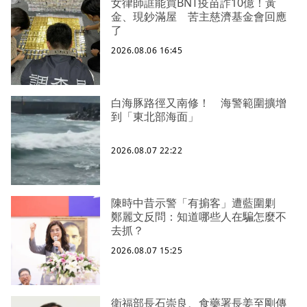
女律師誆能買BNT疫苗詐10億！黃
金、現鈔滿屋 苦主慈濟基金會回應
了
2026.08.06 16:45
白海豚路徑又南修！ 海警範圍擴增
到「東北部海面」
2026.08.07 22:22
陳時中昔示警「有掮客」遭藍圍剿
鄭麗文反問：知道哪些人在騙怎麼不
去抓？
2026.08.07 15:25
衛福部長石崇良、食藥署長姜至剛傳