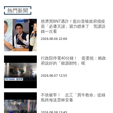
熱門新聞
慈濟買BNT遇詐！藍白昔嗆政府擋疫
苗「必遭天譴」迴力鏢來了 荒謬語
錄一次看
2026.08.06 22:06
行政院停電40分鐘！ 藍委批：賴政
府說好的「能源韌性」呢
2026.08.07 12:55
不捨被宰！ 志工「買牛救命」從綠
島跨海送雲林安養
2026.08.08 13:45