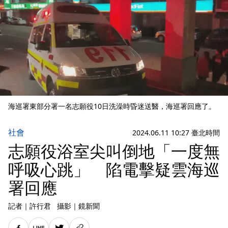
海巡署東部分署一名志願役10日洗澡時昏迷送醫，海巡署回應了。
社會
2024.06.11 10:27 臺北時間
志願役浴室尖叫倒地「一度無
呼吸心跳」 陷電擊疑雲海巡
署回應
記者
｜
許行君
攝影
｜
鏡新聞