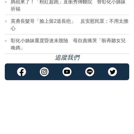
媽祖來了！「粉紅超跑」直衝秀傳醫院 替彰化小姊妹
祈福
英勇長髮哥「臉上留2道長疤」 反安慰民眾：不用太擔
心
彰化小姊妹重度昏迷未脫險 母自責痛哭「盼再聽女兒
喚媽」
追蹤我們