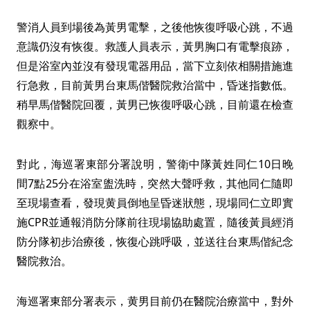
警消人員到場後為黃男電擊，之後他恢復呼吸心跳，不過
意識仍沒有恢復。救護人員表示，黃男胸口有電擊痕跡，
但是浴室內並沒有發現電器用品，當下立刻依相關措施進
行急救，目前黃男台東馬偕醫院救治當中，昏迷指數低。
稍早馬偕醫院回覆，黃男已恢復呼吸心跳，目前還在檢查
觀察中。
對此，海巡署東部分署說明，警衛中隊黃姓同仁10日晚
間7點25分在浴室盥洗時，突然大聲呼救，其他同仁隨即
至現場查看，發現黄員倒地呈昏迷狀態，現場同仁立即實
施CPR並通報消防分隊前往現場協助處置，隨後黃員經消
防分隊初步治療後，恢復心跳呼吸，並送往台東馬偕紀念
醫院救治。
海巡署東部分署表示，黄男目前仍在醫院治療當中，對外