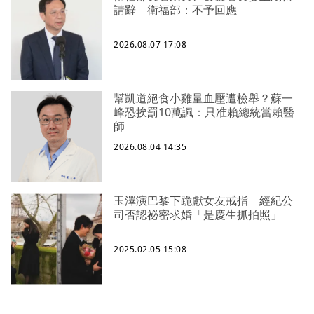
請辭 衛福部：不予回應
2026.08.07 17:08
幫凱道絕食小雞量血壓遭檢舉？蘇一
峰恐挨罰10萬諷：只准賴總統當賴醫
師
2026.08.04 14:35
玉澤演巴黎下跪獻女友戒指 經紀公
司否認祕密求婚「是慶生抓拍照」
2025.02.05 15:08