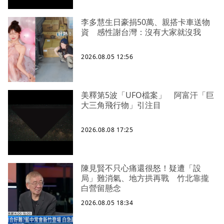
李多慧生日豪捐50萬、親搭卡車送物
資 感性謝台灣：沒有大家就沒我
2026.08.05 12:56
美釋第5波「UFO檔案」 阿富汗「巨
大三角飛行物」引注目
2026.08.08 17:25
陳見賢不只心痛還很怒！疑遭「設
局」難消氣、地方拱再戰 竹北靠攏
白營留懸念
2026.08.05 18:34