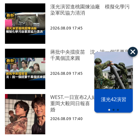
漢光演習進桃園煉油廠 模擬化學污
染軍民協力清消
2026.08.09 17:45
蔣批中央擋疫苗 沈：說一個謊要用
千萬個謊來圓
2026.08.09 17:45
WEST.一日宣布2人結婚 濱田崇裕、
漢光42演習
重岡大毅同日報喜 7人團已有4人結
婚
2026.08.09 17:40