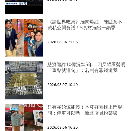
《請世界吃桌》滷肉爆紅 陳隨意不
藏私公開食譜！5食材滷出一鍋香
2026.08.06 21:06
慈濟遭詐10億沉默5年 四叉貓看聲明
「重點就這句」：若判有罪錢還我
2026.08.07 10:49
只有崔始源能停！本尊好奇找上門親
問：停車可以嗎 新北店員粉樂壞
2026.08.06 16:25