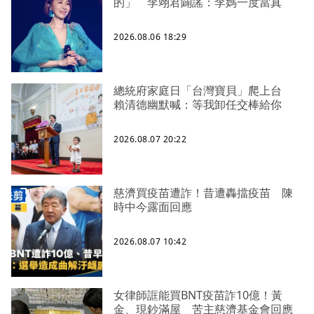
的」 李翊君闢謠：李媽一度當真
2026.08.06 18:29
總統府家庭日「台灣寶貝」爬上台
賴清德幽默喊：等我卸任交棒給你
2026.08.07 20:22
慈濟買疫苗遭詐！昔遭轟擋疫苗 陳
時中今露面回應
2026.08.07 10:42
女律師誆能買BNT疫苗詐10億！黃
金、現鈔滿屋 苦主慈濟基金會回應