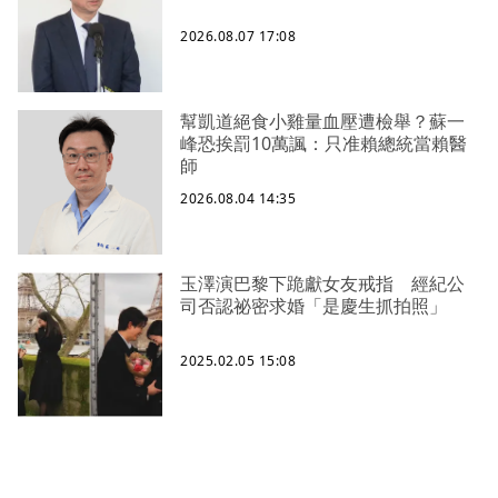
2026.08.07 17:08
幫凱道絕食小雞量血壓遭檢舉？蘇一
峰恐挨罰10萬諷：只准賴總統當賴醫
師
2026.08.04 14:35
玉澤演巴黎下跪獻女友戒指 經紀公
司否認祕密求婚「是慶生抓拍照」
2025.02.05 15:08