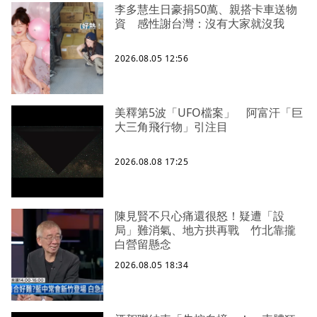
李多慧生日豪捐50萬、親搭卡車送物
資 感性謝台灣：沒有大家就沒我
2026.08.05 12:56
美釋第5波「UFO檔案」 阿富汗「巨
大三角飛行物」引注目
2026.08.08 17:25
陳見賢不只心痛還很怒！疑遭「設
局」難消氣、地方拱再戰 竹北靠攏
白營留懸念
2026.08.05 18:34