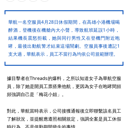
華航一名空服員4月28日休假期間，在高雄小港機場喝
醉酒，登機後在機艙內大小聲，導致航班延誤1小時，
結果機長震怒拒載，她與同行男性又在登機門附近咆
哮，最後出動航警才結束這場鬧劇。空服員事後遭記1
支大過，華航表示，員工不當行為均依公司規範辦理。
據目擊者在Threads的爆料，之所以知道女子為華航空服
員，除了她是開員工票搭乘他航，更因為女子在咆哮間頻
頻強調自己是「梅花小姐」。
對此，華航當時表示，公司接獲通報後立即聯繫該名員工
了解狀況，並提醒應遵照相關規定，強調全案是員工休假
時行為，不是值勤期間發生的事情。