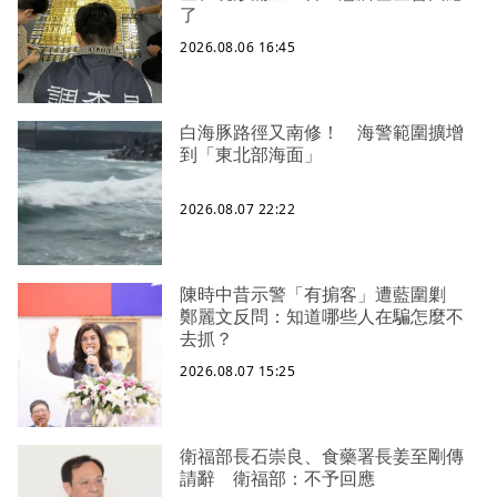
了
2026.08.06 16:45
白海豚路徑又南修！ 海警範圍擴增
到「東北部海面」
2026.08.07 22:22
陳時中昔示警「有掮客」遭藍圍剿
鄭麗文反問：知道哪些人在騙怎麼不
去抓？
2026.08.07 15:25
衛福部長石崇良、食藥署長姜至剛傳
請辭 衛福部：不予回應