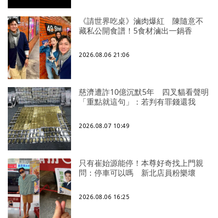
《請世界吃桌》滷肉爆紅 陳隨意不
藏私公開食譜！5食材滷出一鍋香
2026.08.06 21:06
慈濟遭詐10億沉默5年 四叉貓看聲明
「重點就這句」：若判有罪錢還我
2026.08.07 10:49
只有崔始源能停！本尊好奇找上門親
問：停車可以嗎 新北店員粉樂壞
2026.08.06 16:25