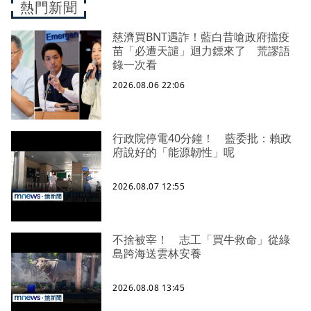
熱門新聞
慈濟買BNT遇詐！藍白昔嗆政府擋疫
苗「必遭天譴」迴力鏢來了 荒謬語
錄一次看
2026.08.06 22:06
行政院停電40分鐘！ 藍委批：賴政
府說好的「能源韌性」呢
2026.08.07 12:55
不捨被宰！ 志工「買牛救命」從綠
島跨海送雲林安養
2026.08.08 13:45