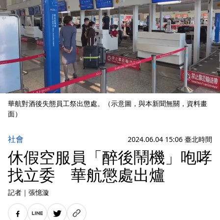
華航對酒後失態員工祭出懲處。（示意圖，與本新聞無關，資料畫
面）
社會
2024.06.04 15:06 臺北時間
休假空服員「醉後鬧機」咆哮
找立委 華航懲處出爐
記者
｜
張憶漩