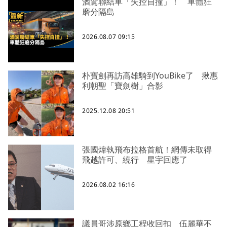
酒駕聯結車「失控自撞」！ 車體狂
磨分隔島
2026.08.07 09:15
朴寶劍再訪高雄騎到YouBike了 揪惠
利朝聖「寶劍樹」合影
2025.12.08 20:51
張國煒執飛布拉格首航！網傳未取得
飛越許可、繞行 星宇回應了
2026.08.02 16:16
議員哥涉原鄉工程收回扣 伍麗華不