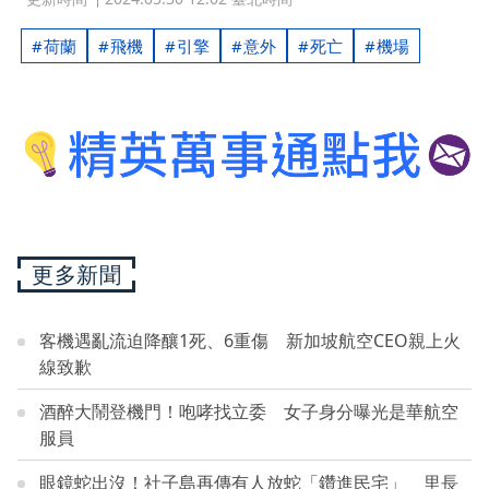
荷蘭
飛機
引擎
意外
死亡
機場
更多新聞
客機遇亂流迫降釀1死、6重傷 新加坡航空CEO親上火
線致歉
酒醉大鬧登機門！咆哮找立委 女子身分曝光是華航空
服員
眼鏡蛇出沒！社子島再傳有人放蛇「鑽進民宅」 里長