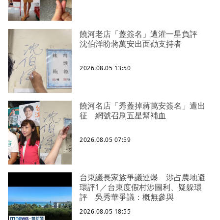
饒河老店「蓋簽名」遭灌一星負評
沈伯洋盼蔣萬安出面勸支持者
2026.08.05 13:50
饒河名店「秀蓋掉蔣萬安簽名」遭出
征 網號召刷五星幫補血
2026.08.05 07:59
台東議長家族爭議連爆 涉占農地避
環評1／台東度假村涉圖利、疑躲環
評 吳秀華爭議：概無參與
2026.08.05 18:55