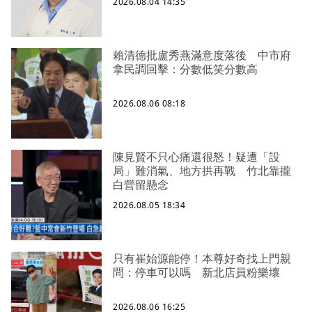
2026.08.04 14:35
賴清德批盧秀燕滿意度落後 中市府
拿民調回擊：分數低笑分數高
2026.08.06 08:18
陳見賢不只心痛還很怒！疑遭「設
局」難消氣、地方拱再戰 竹北靠攏
白營留懸念
2026.08.05 18:34
只有崔始源能停！本尊好奇找上門親
問：停車可以嗎 新北店員粉樂壞
2026.08.06 16:25