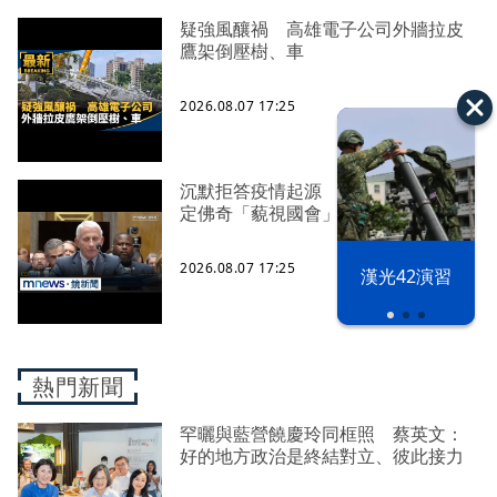
疑強風釀禍 高雄電子公司外牆拉皮
鷹架倒壓樹、車
2026.08.07 17:25
沉默拒答疫情起源 美參院委員會認
定佛奇「藐視國會」
2026.08.07 17:25
漢光42演習
熱門新聞
罕曬與藍營饒慶玲同框照 蔡英文：
好的地方政治是終結對立、彼此接力