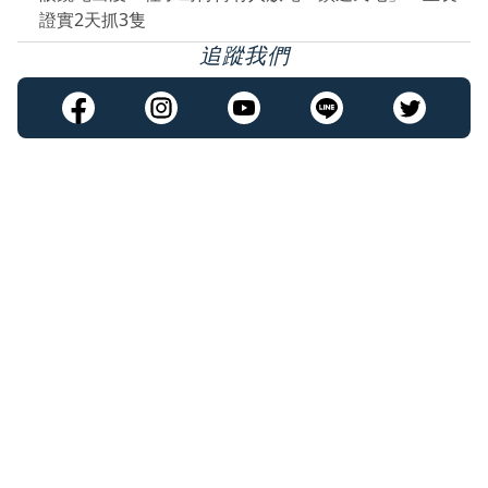
證實2天抓3隻
追蹤我們