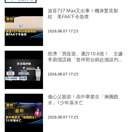
波音737 Max又出事！機身驚見裂
紋 美FAA下令急查
2026.08.07 17:25
慈濟「買疫苗」遭詐10.6億！ 主嫌
李易儒謊稱「曾伴郭台銘赴德談判」
2026.08.07 17:25
傷心父親節！高中畢業生「揪團戲
水」1少年落水亡
2026.08.07 17:25