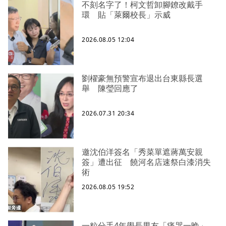
不刻名字了！柯文哲卸腳鐐改戴手
環 貼「萊爾校長」示威
2026.08.05 12:04
劉櫂豪無預警宣布退出台東縣長選
舉 陳瑩回應了
2026.07.31 20:34
邀沈伯洋簽名「秀菜單遮蔣萬安親
簽」遭出征 饒河名店速祭白漆消失
術
2026.08.05 19:52
一粒分手4年學長男友「痛哭一晚」