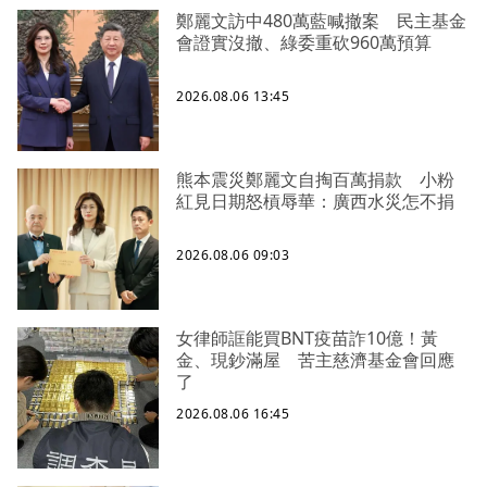
鄭麗文訪中480萬藍喊撤案 民主基金
會證實沒撤、綠委重砍960萬預算
2026.08.06 13:45
熊本震災鄭麗文自掏百萬捐款 小粉
紅見日期怒槓辱華：廣西水災怎不捐
2026.08.06 09:03
女律師誆能買BNT疫苗詐10億！黃
金、現鈔滿屋 苦主慈濟基金會回應
了
2026.08.06 16:45