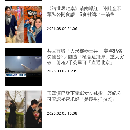
《請世界吃桌》滷肉爆紅 陳隨意不
藏私公開食譜！5食材滷出一鍋香
2026.08.06 21:06
共軍首曝「人形機器士兵」 美罕點名
勿擾台2／國造「極音速飛彈」重大突
破 射程2千公里可「直通北京」
2026.08.02 18:35
玉澤演巴黎下跪獻女友戒指 經紀公
司否認祕密求婚「是慶生抓拍照」
2025.02.05 15:08