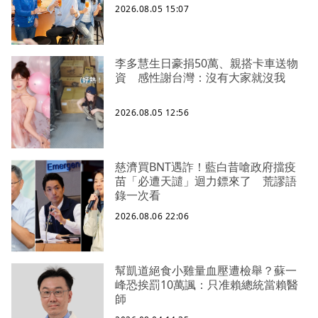
2026.08.05 15:07
李多慧生日豪捐50萬、親搭卡車送物
資 感性謝台灣：沒有大家就沒我
2026.08.05 12:56
慈濟買BNT遇詐！藍白昔嗆政府擋疫
苗「必遭天譴」迴力鏢來了 荒謬語
錄一次看
2026.08.06 22:06
幫凱道絕食小雞量血壓遭檢舉？蘇一
峰恐挨罰10萬諷：只准賴總統當賴醫
師