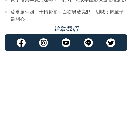
薔薔慶生照「十指緊扣」白衣男成亮點 甜喊：這輩子
最開心
追蹤我們