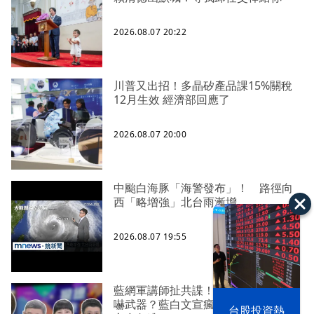
2026.08.07 20:22
川普又出招！多晶矽產品課15%關稅
12月生效 經濟部回應了
2026.08.07 20:00
中颱白海豚「海警發布」！ 路徑向
西「略增強」北台雨漸增
2026.08.07 19:55
藍網軍講師扯共諜！暗網買個資成恐
嚇武器？藍白文宣瘋AI！中共大追稅
漢光42演習
台股投資熱