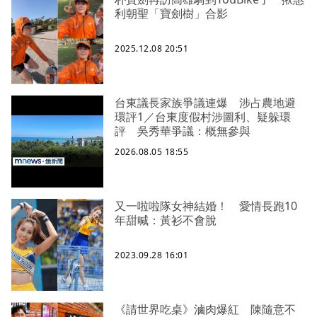
利朝聖「寶劍樹」合影
2025.12.08 20:51
台東議長家族爭議連爆 涉占農地避
環評1／台東度假村涉圖利、疑躲環
評 吳秀華爭議：概無參與
2026.08.05 18:55
又一啦啦隊女神結婚！ 愛情長跑10
年甜喊：黃衫不會脫
2023.09.28 16:01
《請世界吃桌》滷肉爆紅 陳隨意不