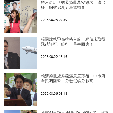
饒河名店「秀蓋掉蔣萬安簽名」遭出
征 網號召刷五星幫補血
2026.08.05 07:59
張國煒執飛布拉格首航！網傳未取得
飛越許可、繞行 星宇回應了
2026.08.02 16:16
賴清德批盧秀燕滿意度落後 中市府
拿民調回擊：分數低笑分數高
2026.08.06 08:18
朴寶劍再訪高雄騎到YouBike了 揪惠