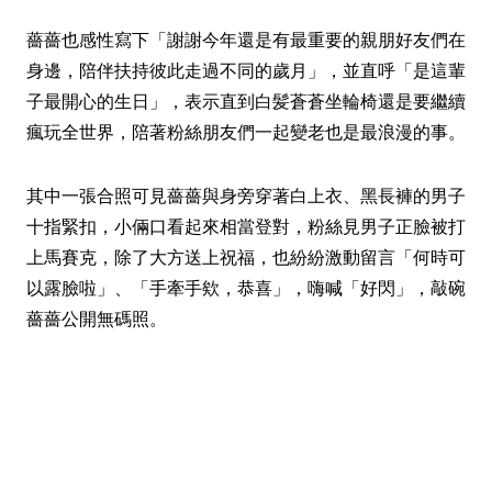
薔薔也感性寫下「謝謝今年還是有最重要的親朋好友們在
身邊，陪伴扶持彼此走過不同的歲月」，並直呼「是這輩
子最開心的生日」，表示直到白髪蒼蒼坐輪椅還是要繼續
瘋玩全世界，陪著粉絲朋友們一起變老也是最浪漫的事。
其中一張合照可見薔薔與身旁穿著白上衣、黑長褲的男子
十指緊扣，小倆口看起來相當登對，粉絲見男子正臉被打
上馬賽克，除了大方送上祝福，也紛紛激動留言「何時可
以露臉啦」、「手牽手欸，恭喜」，嗨喊「好閃」，敲碗
薔薔公開無碼照。