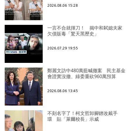
2026.08.06 15:28
一言不合就揮刀！ 揭中和弒媳夫家
欠債販毒「驚天黑歷史」
2026.07.29 19:55
鄭麗文訪中480萬藍喊撤案 民主基金
會證實沒撤、綠委重砍960萬預算
2026.08.06 13:45
不刻名字了！柯文哲卸腳鐐改戴手
環 貼「萊爾校長」示威