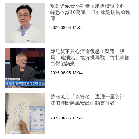
幫凱道絕食小雞量血壓遭檢舉？蘇一
峰恐挨罰10萬諷：只准賴總統當賴醫
師
2026.08.04 14:35
陳見賢不只心痛還很怒！疑遭「設
局」難消氣、地方拱再戰 竹北靠攏
白營留懸念
2026.08.05 18:34
饒河老店「蓋簽名」遭灌一星負評
沈伯洋盼蔣萬安出面勸支持者
2026.08.05 13:50