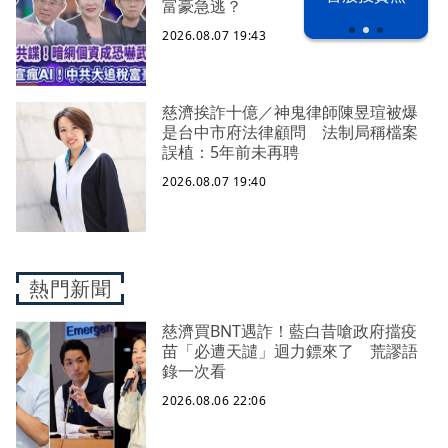
富豪急逃？
2026.08.07 19:43
慈濟挨詐十億／神鬼律師陳昱瑄被爆
是台中市府法律顧問 法制局稱檔案
誤植：5年前未再聘
2026.08.07 19:40
熱門新聞
慈濟買BNT遇詐！藍白昔嗆政府擋疫
苗「必遭天譴」迴力鏢來了 荒謬語
錄一次看
2026.08.06 22:06