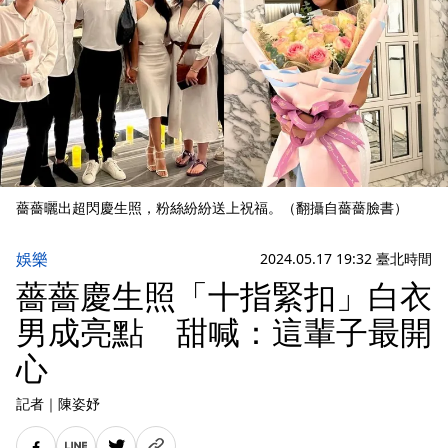
薔薔曬出超閃慶生照，粉絲紛紛送上祝福。（翻攝自薔薔臉書）
娛樂
2024.05.17 19:32 臺北時間
薔薔慶生照「十指緊扣」白衣
男成亮點 甜喊：這輩子最開
心
記者
｜
陳姿妤