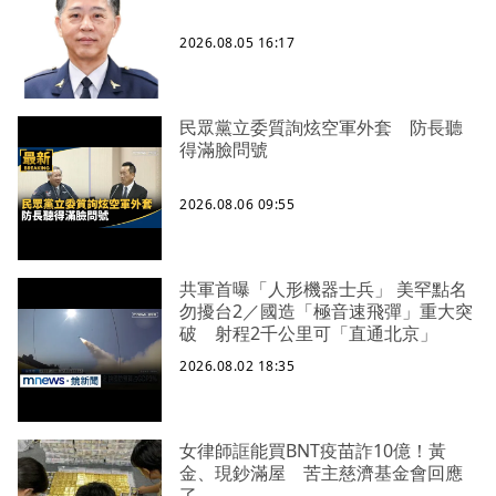
2026.08.05 16:17
民眾黨立委質詢炫空軍外套 防長聽
得滿臉問號
2026.08.06 09:55
共軍首曝「人形機器士兵」 美罕點名
勿擾台2／國造「極音速飛彈」重大突
破 射程2千公里可「直通北京」
2026.08.02 18:35
女律師誆能買BNT疫苗詐10億！黃
金、現鈔滿屋 苦主慈濟基金會回應
了