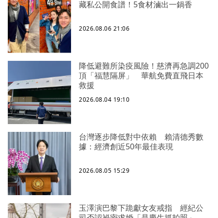
藏私公開食譜！5食材滷出一鍋香
2026.08.06 21:06
降低避難所染疫風險！慈濟再急調200
頂「福慧隔屏」 華航免費直飛日本
救援
2026.08.04 19:10
台灣逐步降低對中依賴 賴清德秀數
據：經濟創近50年最佳表現
2026.08.05 15:29
玉澤演巴黎下跪獻女友戒指 經紀公
司否認祕密求婚「是慶生抓拍照」