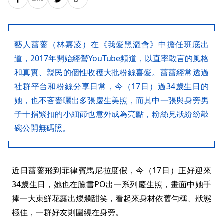
藝人薔薔（林嘉凌）在《我愛黑澀會》中擔任班底出
道，2017年開始經營YouTube頻道，以直率敢言的風格
和真實、親民的個性收穫大批粉絲喜愛。薔薔經常透過
社群平台和粉絲分享日常，今（17日）過34歲生日的
她，也不吝嗇曬出多張慶生美照，而其中一張與身旁男
子十指緊扣的小細節也意外成為亮點，粉絲見狀紛紛敲
碗公開無碼照。
近日薔薔飛到菲律賓馬尼拉度假，今（17日）正好迎來
34歲生日，她也在臉書PO出一系列慶生照，畫面中她手
捧一大束鮮花露出燦爛甜笑，看起來身材依舊勻稱、狀態
極佳，一群好友則圍繞在身旁。