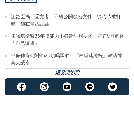
江啟臣揭「受文者」不得公開機密文件 徐巧芯被打
臉：他在幫我說話
陳佩琪從醫36年嘆能力不符衛生局要求 宣布9月退休
「自己滾蛋」
中職傳奇4強投520領唱國歌 「棒球迷總統」賴清德：
莫大榮幸
追蹤我們