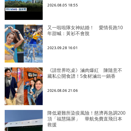
2026.08.05 18:55
又一啦啦隊女神結婚！ 愛情長跑10
年甜喊：黃衫不會脫
2023.09.28 16:01
《請世界吃桌》滷肉爆紅 陳隨意不
藏私公開食譜！5食材滷出一鍋香
2026.08.06 21:06
降低避難所染疫風險！慈濟再急調200
頂「福慧隔屏」 華航免費直飛日本
救援