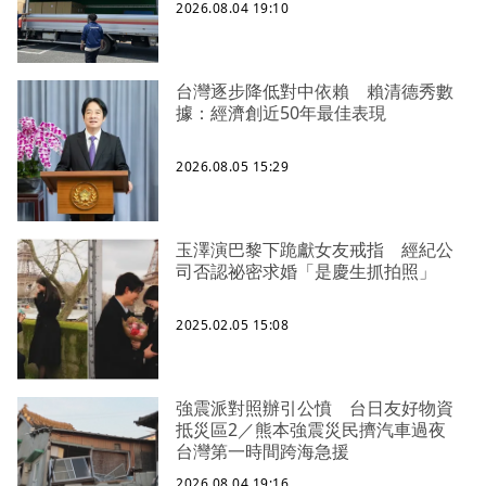
2026.08.04 19:10
台灣逐步降低對中依賴 賴清德秀數
據：經濟創近50年最佳表現
2026.08.05 15:29
玉澤演巴黎下跪獻女友戒指 經紀公
司否認祕密求婚「是慶生抓拍照」
2025.02.05 15:08
強震派對照辦引公憤 台日友好物資
抵災區2／熊本強震災民擠汽車過夜
台灣第一時間跨海急援
2026.08.04 19:16