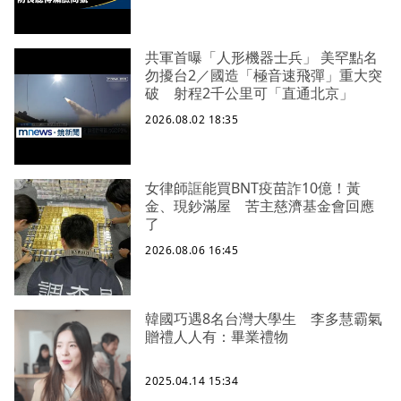
共軍首曝「人形機器士兵」 美罕點名
勿擾台2／國造「極音速飛彈」重大突
破 射程2千公里可「直通北京」
2026.08.02 18:35
女律師誆能買BNT疫苗詐10億！黃
金、現鈔滿屋 苦主慈濟基金會回應
了
2026.08.06 16:45
韓國巧遇8名台灣大學生 李多慧霸氣
贈禮人人有：畢業禮物
2025.04.14 15:34