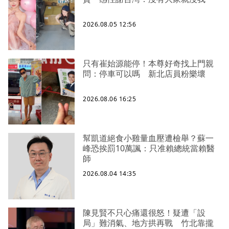
2026.08.05 12:56
只有崔始源能停！本尊好奇找上門親
問：停車可以嗎 新北店員粉樂壞
2026.08.06 16:25
幫凱道絕食小雞量血壓遭檢舉？蘇一
峰恐挨罰10萬諷：只准賴總統當賴醫
師
2026.08.04 14:35
陳見賢不只心痛還很怒！疑遭「設
局」難消氣、地方拱再戰 竹北靠攏