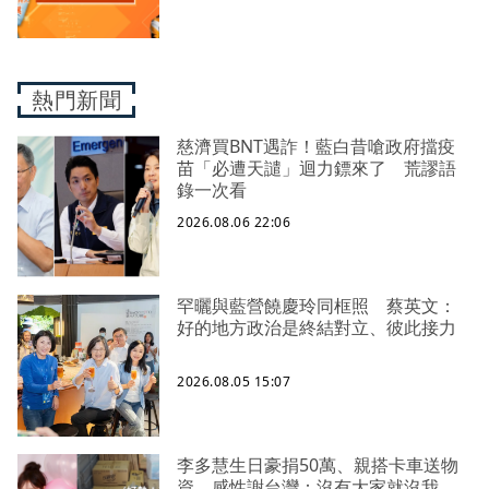
熱門新聞
慈濟買BNT遇詐！藍白昔嗆政府擋疫
苗「必遭天譴」迴力鏢來了 荒謬語
錄一次看
2026.08.06 22:06
罕曬與藍營饒慶玲同框照 蔡英文：
好的地方政治是終結對立、彼此接力
2026.08.05 15:07
李多慧生日豪捐50萬、親搭卡車送物
資 感性謝台灣：沒有大家就沒我