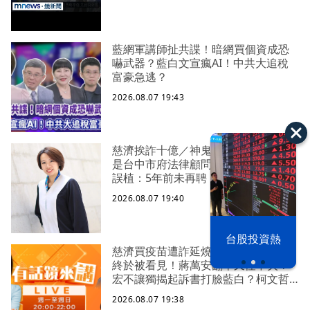
藍網軍講師扯共諜！暗網買個資成恐
嚇武器？藍白文宣瘋AI！中共大追稅
富豪急逃？
2026.08.07 19:43
慈濟挨詐十億／神鬼律師陳昱瑄被爆
是台中市府法律顧問 法制局稱檔案
誤植：5年前未再聘
2026.08.07 19:40
漢光42演習
台股投資熱
慈濟買疫苗遭詐延燒！陳時中嘆真相
終於被看見！蔣萬安翻車又怪中央？
宏不讓獨揭起訴書打臉藍白？柯文哲
生日嚇一大跳忘記腳傷？虐童案再
2026.08.07 19:38
爆！北市府突襲稽查變套招？