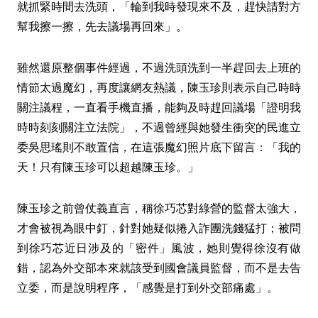
就抓緊時間去洗頭，「輪到我時發現來不及，趕快請對方
幫我擦一擦，先去議場再回來」。
雖然還原整個事件經過，不過洗頭洗到一半趕回去上班的
情節太過魔幻，再度讓網友熱議，陳玉珍則表示自己時時
關注議程，一直看手機直播，能夠及時趕回議場「證明我
時時刻刻關注立法院」，不過曾經與她發生衝突的民進立
委吳思瑤則不敢置信，在這張魔幻照片底下留言：「我的
天！只有陳玉珍可以超越陳玉珍。」
陳玉珍之前曾仗義直言，稱徐巧芯對綠營的監督太強大，
才會被視為眼中釘，針對她疑似捲入詐團洗錢猛打；被問
到徐巧芯近日涉及的「密件」風波，她則覺得徐沒有做
錯，認為外交部本來就該受到國會議員監督，而不是去告
立委，而是說明程序，「感覺是打到外交部痛處」。