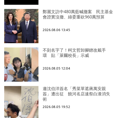
鄭麗文訪中480萬藍喊撤案 民主基金
會證實沒撤、綠委重砍960萬預算
2026.08.06 13:45
不刻名字了！柯文哲卸腳鐐改戴手
環 貼「萊爾校長」示威
2026.08.05 12:04
邀沈伯洋簽名「秀菜單遮蔣萬安親
簽」遭出征 饒河名店速祭白漆消失
術
2026.08.05 19:52