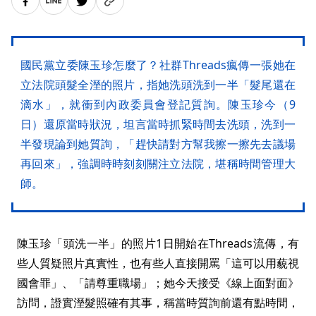
國民黨立委陳玉珍怎麼了？社群Threads瘋傳一張她在
立法院頭髮全溼的照片，指她洗頭洗到一半「髮尾還在
滴水」，就衝到內政委員會登記質詢。陳玉珍今（9
日）還原當時狀況，坦言當時抓緊時間去洗頭，洗到一
半發現論到她質詢，「趕快請對方幫我擦一擦先去議場
再回來」，強調時時刻刻關注立法院，堪稱時間管理大
師。
陳玉珍「頭洗一半」的照片1日開始在Threads流傳，有
些人質疑照片真實性，也有些人直接開罵「這可以用藐視
國會罪」、「請尊重職場」；她今天接受《線上面對面》
訪問，證實溼髮照確有其事，稱當時質詢前還有點時間，