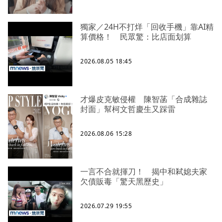
獨家／24H不打烊「回收手機」靠AI精
算價格！ 民眾驚：比店面划算
2026.08.05 18:45
才爆皮克敏侵權 陳智菡「合成雜誌
封面」幫柯文哲慶生又踩雷
2026.08.06 15:28
一言不合就揮刀！ 揭中和弒媳夫家
欠債販毒「驚天黑歷史」
2026.07.29 19:55