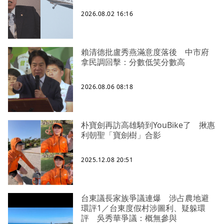
2026.08.02 16:16
賴清德批盧秀燕滿意度落後 中市府
拿民調回擊：分數低笑分數高
2026.08.06 08:18
朴寶劍再訪高雄騎到YouBike了 揪惠
利朝聖「寶劍樹」合影
2025.12.08 20:51
台東議長家族爭議連爆 涉占農地避
環評1／台東度假村涉圖利、疑躲環
評 吳秀華爭議：概無參與