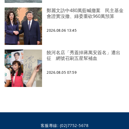
鄭麗文訪中480萬藍喊撤案 民主基金
會證實沒撤、綠委重砍960萬預算
2026.08.06 13:45
饒河名店「秀蓋掉蔣萬安簽名」遭出
征 網號召刷五星幫補血
2026.08.05 07:59
客服專線:
(02)7752-5678