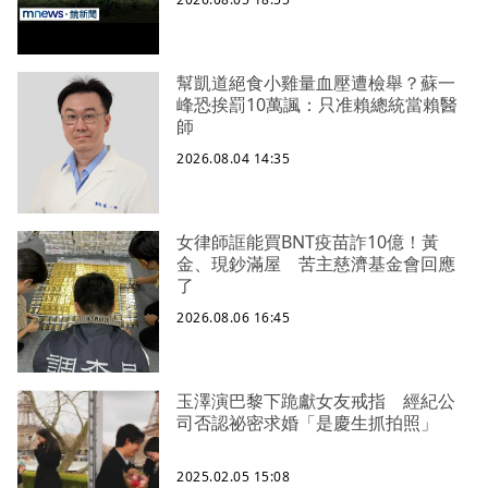
幫凱道絕食小雞量血壓遭檢舉？蘇一
峰恐挨罰10萬諷：只准賴總統當賴醫
師
2026.08.04 14:35
女律師誆能買BNT疫苗詐10億！黃
金、現鈔滿屋 苦主慈濟基金會回應
了
2026.08.06 16:45
玉澤演巴黎下跪獻女友戒指 經紀公
司否認祕密求婚「是慶生抓拍照」
2025.02.05 15:08