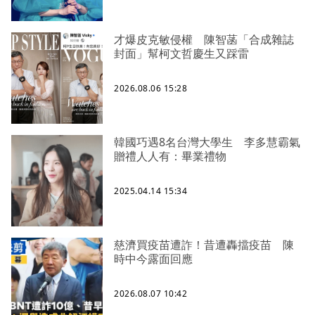
才爆皮克敏侵權 陳智菡「合成雜誌
封面」幫柯文哲慶生又踩雷
2026.08.06 15:28
韓國巧遇8名台灣大學生 李多慧霸氣
贈禮人人有：畢業禮物
2025.04.14 15:34
慈濟買疫苗遭詐！昔遭轟擋疫苗 陳
時中今露面回應
2026.08.07 10:42