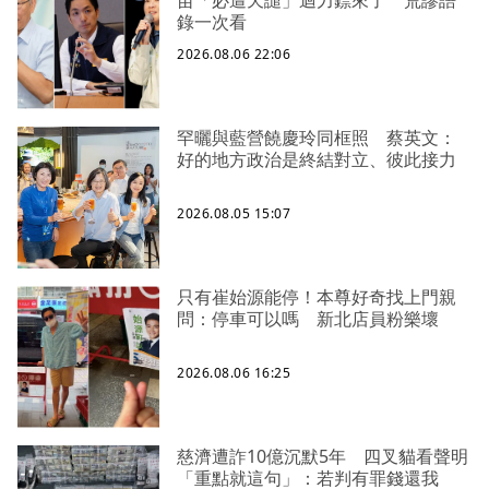
錄一次看
2026.08.06 22:06
罕曬與藍營饒慶玲同框照 蔡英文：
好的地方政治是終結對立、彼此接力
2026.08.05 15:07
只有崔始源能停！本尊好奇找上門親
問：停車可以嗎 新北店員粉樂壞
2026.08.06 16:25
慈濟遭詐10億沉默5年 四叉貓看聲明
「重點就這句」：若判有罪錢還我