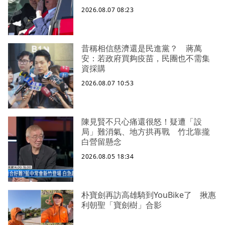
2026.08.07 08:23
昔稱相信慈濟還是民進黨？ 蔣萬
安：若政府買夠疫苗，民團也不需集
資採購
2026.08.07 10:53
陳見賢不只心痛還很怒！疑遭「設
局」難消氣、地方拱再戰 竹北靠攏
白營留懸念
2026.08.05 18:34
朴寶劍再訪高雄騎到YouBike了 揪惠
利朝聖「寶劍樹」合影