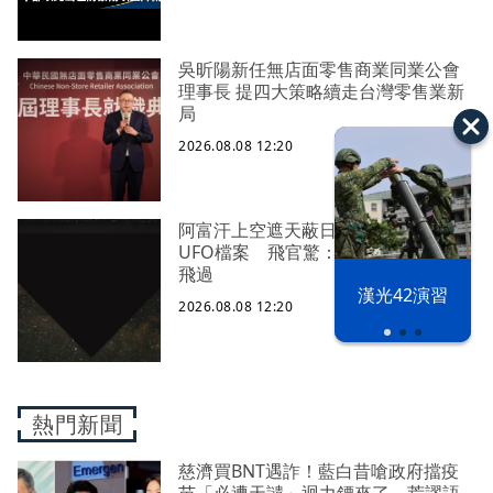
吳昕陽新任無店面零售商業同業公會
理事長 提四大策略續走台灣零售業新
局
2026.08.08 12:20
阿富汗上空遮天蔽日！五角大廈最新
UFO檔案 飛官驚：巨型三角飛行物
飛過
漢光42演習
2026.08.08 12:20
熱門新聞
慈濟買BNT遇詐！藍白昔嗆政府擋疫
苗「必遭天譴」迴力鏢來了 荒謬語