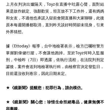
上月在判決出爐隔天，Toyz在直播中吐露心聲，面對結
果是故作鎮定、強顏歡笑，坦言放不下工作外，還有媽媽
和女友，不過他也承諾入獄前會開直播和大家聊聊，此後
原本每週開播都取消，直到昨天談好時間卻未現身，引來
外界猜想。
據《Ettoday》報導，台中地檢署表示，檢方已囑咐警方
掌握劉偉健行蹤，不會讓他跑掉。至於Toyz何時入監服
刑，中檢昨（7日）即透露，依執行流程，在法院判刑定
讞後，案件會送到地檢署執行科，由檢察官決定發監日，
目前還沒收到卷宗，因此日期未定。
★《鏡新聞》提醒您：犯罪行為，請勿模仿。
★《鏡新聞》關心您：珍惜生命拒絕毒品，健康無價不
容毒噬。