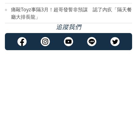
痛毆Toyz事隔3月！超哥發誓非預謀 認了內疚「隔天餐
廳大排長龍」
追蹤我們