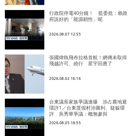
行政院停電40分鐘！ 藍委批：賴政
府說好的「能源韌性」呢
2026.08.07 12:55
張國煒執飛布拉格首航！網傳未取得
飛越許可、繞行 星宇回應了
2026.08.02 16:16
台東議長家族爭議連爆 涉占農地避
環評1／台東度假村涉圖利、疑躲環
評 吳秀華爭議：概無參與
2026.08.05 18:55