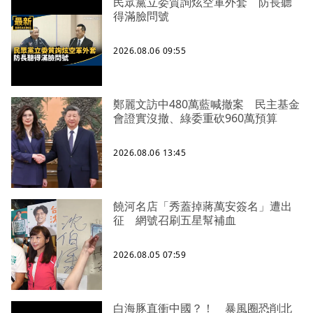
民眾黨立委質詢炫空軍外套 防長聽
得滿臉問號
2026.08.06 09:55
鄭麗文訪中480萬藍喊撤案 民主基金
會證實沒撤、綠委重砍960萬預算
2026.08.06 13:45
饒河名店「秀蓋掉蔣萬安簽名」遭出
征 網號召刷五星幫補血
2026.08.05 07:59
白海豚直衝中國？！ 暴風圈恐削北