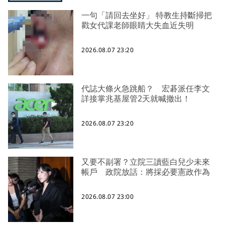
一句「請回去坐好」 特教生持斷掃把
戳女代課老師眼睛大失血近失明
2026.08.07 23:20
代誌大條火急跳船？ 宏碁派任李文
詳接掌兆基屋管2天就喊撤出！
2026.08.07 23:20
又要不副署？立院三讀藍白兒少未來
帳戶 政院放話：將採必要憲政作為
2026.08.07 23:00