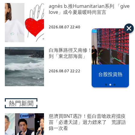
agnès b.推Humanitarian系列 「give
love」成今夏最暖時尚宣言
2026.08.07 22:40
白海豚路徑又南修！ 海警範圍擴增
到「東北部海面」
2026.08.07 22:22
漢光42演習
台股投資熱
熱門新聞
慈濟買BNT遇詐！藍白昔嗆政府擋疫
苗「必遭天譴」迴力鏢來了 荒謬語
錄一次看