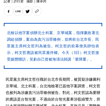
記者
｜
許行君
攝影
｜
陳卓邦
北檢以他字案偵辦北士科案、京華城案，指揮廉政署北
調組偵辦，案由為貪污治罪條例，並將前台北市長、民
眾黨主席柯文哲列為被告。柯文哲的前幕僚吳靜怡表
示，柯文哲應該被民眾黨停權。今天（3日）柯文哲接
受媒體聯訪，笑虧自己曾被海濤法師講「業障重」。
民眾黨主席柯文哲任職於台北市長期間，被質疑涉嫌圖利
京華城、北士科案，台北地檢署已簽他字案調查，柯文哲
也被列為涉嫌貪污治罪條例被告。對此，柯文哲認為要辦
的應該是台智光案，不過由於台智光案牽涉藍綠雙方，所
以大家就開始辦京華城案、北士科案，直批這是「圍魏救