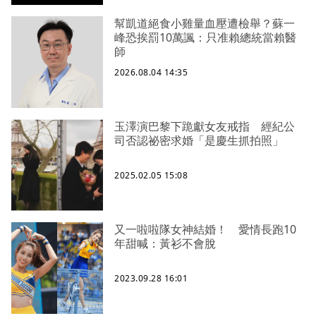
幫凱道絕食小雞量血壓遭檢舉？蘇一
峰恐挨罰10萬諷：只准賴總統當賴醫
師
2026.08.04 14:35
玉澤演巴黎下跪獻女友戒指 經紀公
司否認祕密求婚「是慶生抓拍照」
2025.02.05 15:08
又一啦啦隊女神結婚！ 愛情長跑10
年甜喊：黃衫不會脫
2023.09.28 16:01