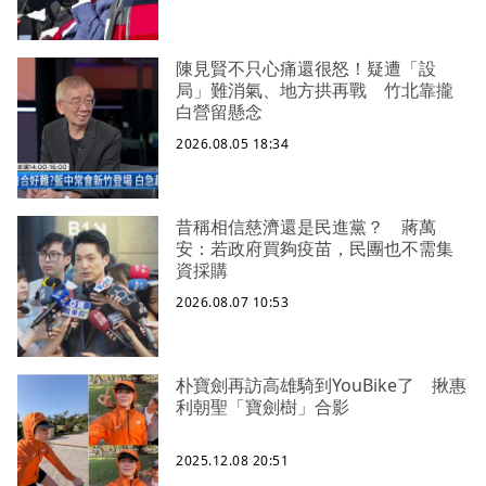
陳見賢不只心痛還很怒！疑遭「設
局」難消氣、地方拱再戰 竹北靠攏
白營留懸念
2026.08.05 18:34
昔稱相信慈濟還是民進黨？ 蔣萬
安：若政府買夠疫苗，民團也不需集
資採購
2026.08.07 10:53
朴寶劍再訪高雄騎到YouBike了 揪惠
利朝聖「寶劍樹」合影
2025.12.08 20:51