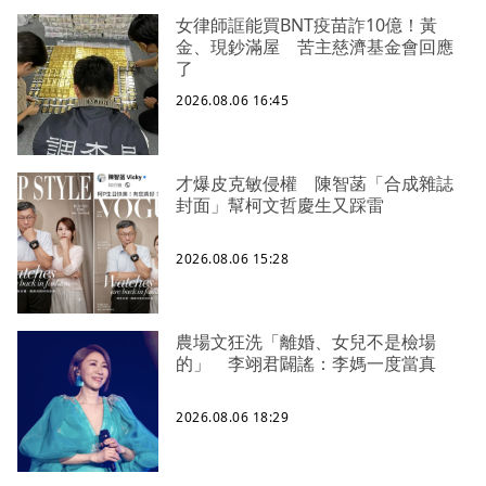
女律師誆能買BNT疫苗詐10億！黃
金、現鈔滿屋 苦主慈濟基金會回應
了
2026.08.06 16:45
才爆皮克敏侵權 陳智菡「合成雜誌
封面」幫柯文哲慶生又踩雷
2026.08.06 15:28
農場文狂洗「離婚、女兒不是檢場
的」 李翊君闢謠：李媽一度當真
2026.08.06 18:29