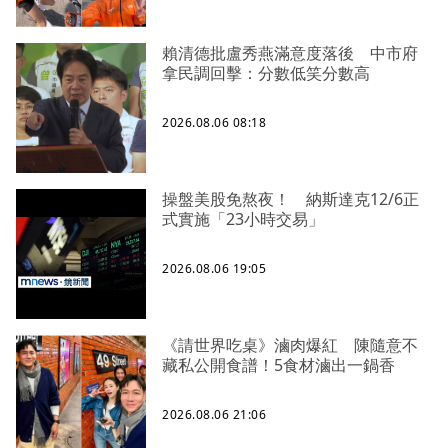
賴清德批盧秀燕滿意度落後 中市府
拿民調回擊：分數低笑分數高
2026.08.06 08:18
操盤美股免熬夜！ 納斯達克12/6正
式實施「23小時交易」
2026.08.06 19:05
《請世界吃桌》滷肉爆紅 陳隨意不
藏私公開食譜！5食材滷出一鍋香
2026.08.06 21:06