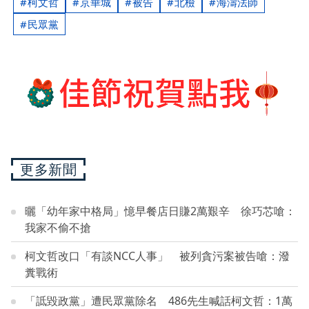
柯文哲
京華城
被告
北檢
海濤法師
民眾黨
更多新聞
曬「幼年家中格局」憶早餐店日賺2萬艱辛 徐巧芯嗆：
我家不偷不搶
柯文哲改口「有談NCC人事」 被列貪污案被告嗆：潑
糞戰術
「詆毀政黨」遭民眾黨除名 486先生喊話柯文哲：1萬