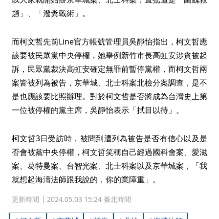
趙」、「潑糞戰術」。
而柯文哲先前Line官方帳號管理員吳靜怡指出，柯文哲應
該要被民眾黨中央停權，她舉例新竹市長高虹安涉貪被起
訴，民眾黨裁決高虹安確定無罪前暫停黨權，而柯文哲兩
案皆被列為被告，京華城、北士科案北檢分案調查，是不
是也應該要比照辦理。對於柯文哲是否將成為台灣史上第
一位被停權的黨主席，吳靜怡表示「拭目以待」。
柯文哲3日受訪時，被問到遭列為被告是否有信心以及是
否會被黨中央停權，柯文哲笑稱自己經過國科會案、愛滋
案、葛特曼案、台智光案、北士科案以及京華城案，「我
就想起海濤法師跟我說的，你的業障重」。
更新時間
2024.05.03 15:24 臺北時間