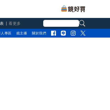
表
看更多
評人專區
鏡主播
關於我們