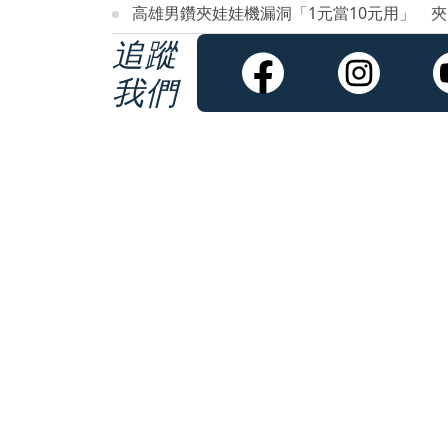
高雄男鑽夾娃娃機漏洞「1元當10元用」 夾
追蹤
我們