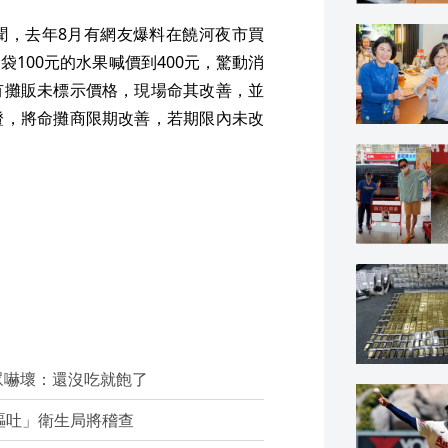
聞，去年8月有網友爆料在饒河夜市買
100元的水果喊價到400元，驚動消
有攤販未標示價格，現場命其改善，並
證，將命攤商限期改善，若期限內未改
眾嚇壞：還沒吃就飽了
嘔吐」衛生局將稽查