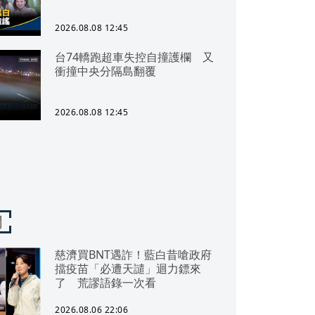
2026.08.08 12:45
台74轎跑超車失控自撞護欄 又
衝撞中央分隔島翻覆
2026.08.08 12:45
聞
慈濟買BNT遇詐！藍白昔嗆政府
擋疫苗「必遭天譴」迴力鏢來
了 荒謬語錄一次看
2026.08.06 22:06