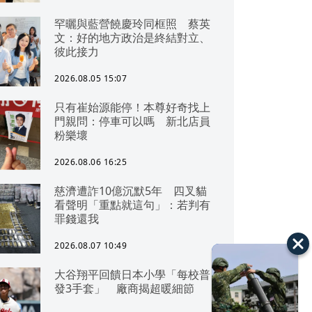
罕曬與藍營饒慶玲同框照 蔡英
文：好的地方政治是終結對立、
彼此接力
2026.08.05 15:07
只有崔始源能停！本尊好奇找上
門親問：停車可以嗎 新北店員
粉樂壞
2026.08.06 16:25
慈濟遭詐10億沉默5年 四叉貓
看聲明「重點就這句」：若判有
罪錢還我
2026.08.07 10:49
大谷翔平回饋日本小學「每校普
發3手套」 廠商揭超暖細節