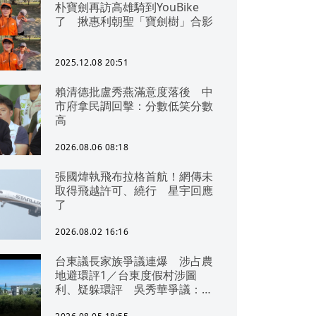
朴寶劍再訪高雄騎到YouBike
了 揪惠利朝聖「寶劍樹」合影
2025.12.08 20:51
賴清德批盧秀燕滿意度落後 中
市府拿民調回擊：分數低笑分數
高
2026.08.06 08:18
張國煒執飛布拉格首航！網傳未
取得飛越許可、繞行 星宇回應
了
2026.08.02 16:16
台東議長家族爭議連爆 涉占農
地避環評1／台東度假村涉圖
利、疑躲環評 吳秀華爭議：概
無參與