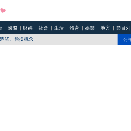
治
國際
財經
社會
生活
體育
娛樂
地方
節目列
造謠、偷換概念
中央分隔島翻覆
公
互毆