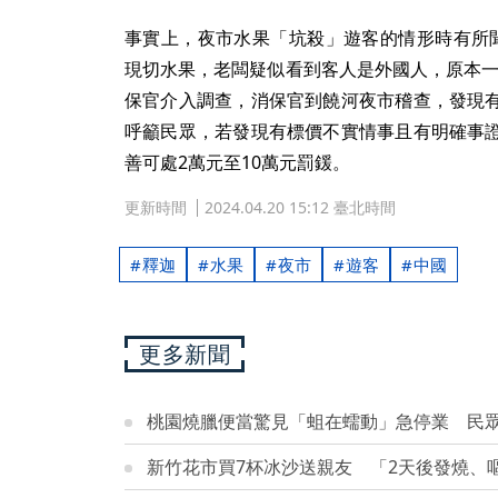
事實上，夜市水果「坑殺」遊客的情形時有所
現切水果，老闆疑似看到客人是外國人，原本一袋
保官介入調查，消保官到饒河夜市稽查，發現
呼籲民眾，若發現有標價不實情事且有明確事
善可處2萬元至10萬元罰鍰。
更新時間
2024.04.20 15:12 臺北時間
釋迦
水果
夜市
遊客
中國
更多新聞
桃園燒臘便當驚見「蛆在蠕動」急停業 民
新竹花市買7杯冰沙送親友 「2天後發燒、