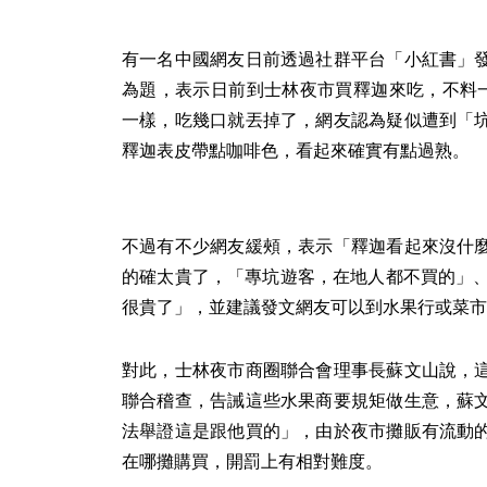
有一名中國網友日前透過社群平台「小紅書」
為題，表示日前到士林夜市買釋迦來吃，不料一
一樣，吃幾口就丟掉了，網友認為疑似遭到「
釋迦表皮帶點咖啡色，看起來確實有點過熟。
不過有不少網友緩頰，表示「釋迦看起來沒什
的確太貴了，「專坑遊客，在地人都不買的」、
很貴了」，並建議發文網友可以到水果行或菜市
對此，士林夜市商圈聯合會理事長蘇文山說，
聯合稽查，告誡這些水果商要規矩做生意，蘇
法舉證這是跟他買的」，由於夜市攤販有流動
在哪攤購買，開罰上有相對難度。