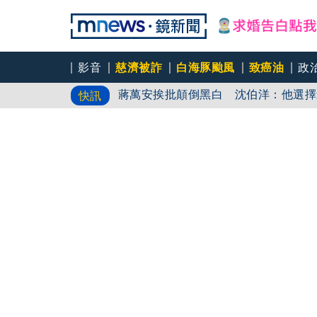
影音
慈濟被詐
白海豚颱風
致癌油
政
蔣萬安挨批顛倒黑白 沈伯洋：他選擇
快訊
台74轎跑超車失控自撞護欄 又衝撞
酒後螺殼亂丟爆衝突！ 新莊兩男餐廳