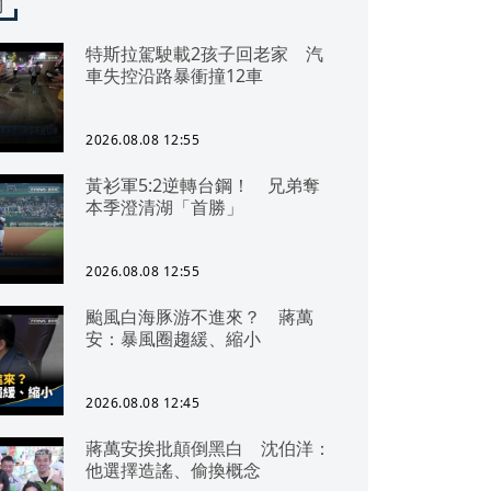
聞
特斯拉駕駛載2孩子回老家 汽
車失控沿路暴衝撞12車
2026.08.08 12:55
黃衫軍5:2逆轉台鋼！ 兄弟奪
本季澄清湖「首勝」
2026.08.08 12:55
颱風白海豚游不進來？ 蔣萬
安：暴風圈趨緩、縮小
2026.08.08 12:45
蔣萬安挨批顛倒黑白 沈伯洋：
他選擇造謠、偷換概念