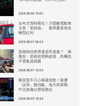
2026.08.06 19:05
去年才買特斯拉！川普酸電動車
主患「里程病」 業界憂美喪失
轉型紅利
2026.08.07 08:23
昔稱相信慈濟還是民進黨？ 蔣
萬安：若政府買夠疫苗，民團也
不需集資採購
2026.08.07 10:53
陳見賢不只心痛還很怒！疑遭
「設局」難消氣、地方拱再戰
竹北靠攏白營留懸念
2026.08.05 18:34