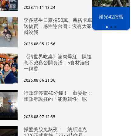
2023.11.11 13:24
漢光42演習
李多慧生日豪捐50萬、親搭卡車
送物資 感性謝台灣：沒有大家
就沒我
2026.08.05 12:56
《請世界吃桌》滷肉爆紅 陳隨
意不藏私公開食譜！5食材滷出
一鍋香
2026.08.06 21:06
行政院停電40分鐘！ 藍委批：
賴政府說好的「能源韌性」呢
2026.08.07 12:55
操盤美股免熬夜！ 納斯達克
12/6正式實施「23小時交易」