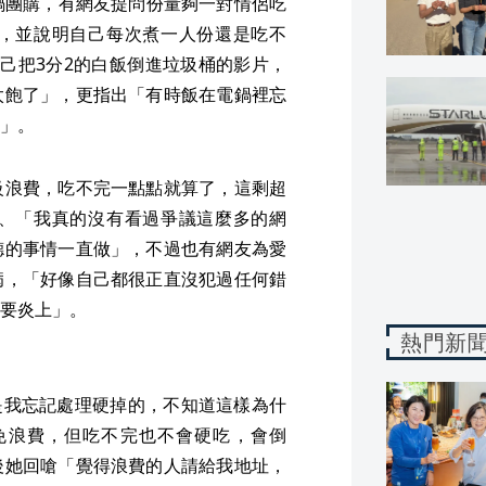
鍋團購，有網友提問份量夠一對情侶吃
，並說明自己每次煮一人份還是吃不
己把3分2的白飯倒進垃圾桶的影片，
太飽了」，更指出「有時飯在電鍋裡忘
」。
級浪費，吃不完一點點就算了，這剩超
、「我真的沒有看過爭議這麼多的網
德的事情一直做」，不過也有網友為愛
病，「好像自己都很正直沒犯過任何錯
要炎上」。
熱門新
飯是我忘記處理硬掉的，不知道這樣為什
免浪費，但吃不完也不會硬吃，會倒
後她回嗆「覺得浪費的人請給我地址，