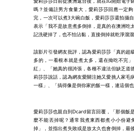
愛莉莎莎日前從澳洲返台後，就在IG開始電子
嗎？並備註男方食量大，愛莉莎莎回應一定夠
完，一次可以煮3大碗白飯，愛莉莎莎還拍攝自
表示「我不是故意煮多倒掉，是真的在澳洲吃
記洗硬掉了，也不怕沾黏，直接倒掉就乾淨溜溜
該影片引發網友批評，認為愛莉莎莎「真的超
多的，一看根本就是煮太多，還在拗吃不完」
紅」、「她真的很誇張，各種不違法但缺乏道
莉莎莎說話，認為網友愛關注她又愛挑人家毛
一樣」、「搞得像是倒你家的飯一樣，連這個也
愛莉莎莎也親自到Dcard留言回覆，「那個
麼不能丟掉呢？通常我煮東西都煮小小份避
掉」，並指出煮失敗或是放太久也會倒掉，最