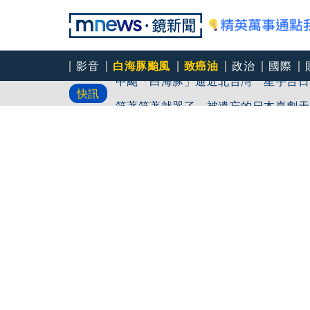
影音
白海豚颱風
致癌油
政治
國際
中颱「白海豚」逼近北台灣 星宇台日
快訊
笑著笑著就哭了 被遺忘的日本喜劇天
角頭大哥變身親情喜劇 羅志祥噴貢丸