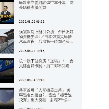
民眾黨立委質詢炫空軍外套 防
長聽得滿臉問號
2026.08.06 09:55
強震派對照辦引公憤 台日友好
物資抵災區2／熊本強震災民擠
汽車過夜 台灣第一時間跨海急
援
2026.08.04 19:16
統一旗下健身房「退場」！ 會
員轉會籍卡關：員工都不知道
2026.08.04 19:45
共軍首曝「人形機器士兵」 美
罕點名勿擾台2／國造「極音速
飛彈」重大突破 射程2千公里
可「直通北京」