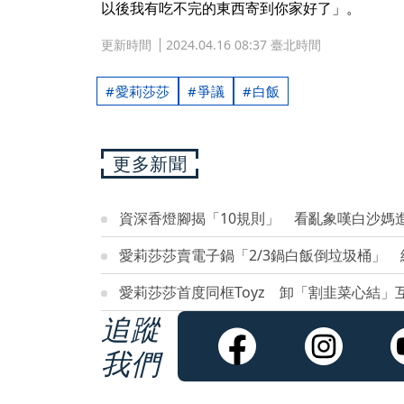
以後我有吃不完的東西寄到你家好了」。
更新時間
2024.04.16 08:37 臺北時間
愛莉莎莎
爭議
白飯
更多新聞
資深香燈腳揭「10規則」 看亂象嘆白沙媽
愛莉莎莎賣電子鍋「2/3鍋白飯倒垃圾桶」
愛莉莎莎首度同框Toyz 卸「割韭菜心結」
追蹤
我們