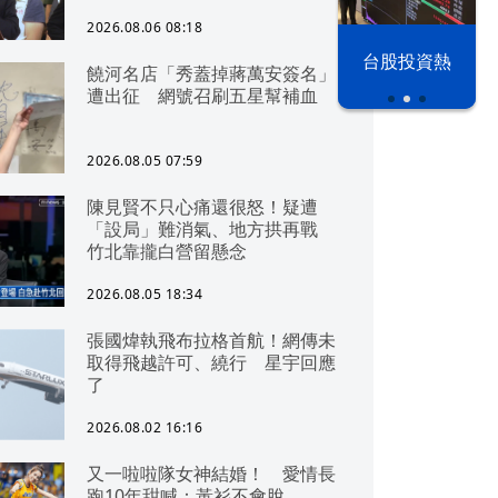
2026.08.06 08:18
以色列 穹頂
台股投資熱
饒河名店「秀蓋掉蔣萬安簽名」
之下
遭出征 網號召刷五星幫補血
2026.08.05 07:59
陳見賢不只心痛還很怒！疑遭
「設局」難消氣、地方拱再戰
竹北靠攏白營留懸念
2026.08.05 18:34
張國煒執飛布拉格首航！網傳未
取得飛越許可、繞行 星宇回應
了
2026.08.02 16:16
又一啦啦隊女神結婚！ 愛情長
跑10年甜喊：黃衫不會脫