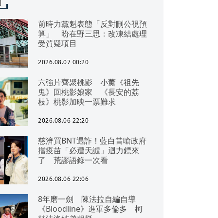
聞
前時力黨魁表態「反對刪公視預
算」 盼在野三思：改凍結處理
受質疑項目
2026.08.07 00:20
六強片齊聚桃影 小薰《祖先
鬼》回桃影娘家 《長安的荔
枝》桃影加映一票難求
2026.08.06 22:20
慈濟買BNT遇詐！藍白昔嗆政府
擋疫苗「必遭天譴」迴力鏢來
了 荒謬語錄一次看
2026.08.06 22:06
8年磨一劍 陳法拉自編自導
《Bloodline》進軍多倫多 柯