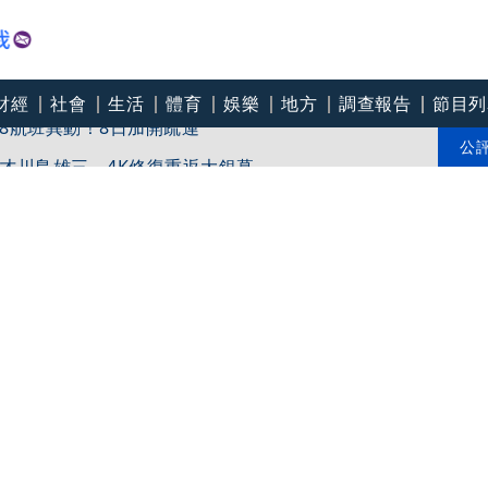
財經
社會
生活
體育
娛樂
地方
調查報告
節目列
8航班異動！8日加開疏運
才川島雄三 4K修復重返大銀幕
公
爽打王識賢「神臉黏飯粒」 喜提「搞笑MVP」