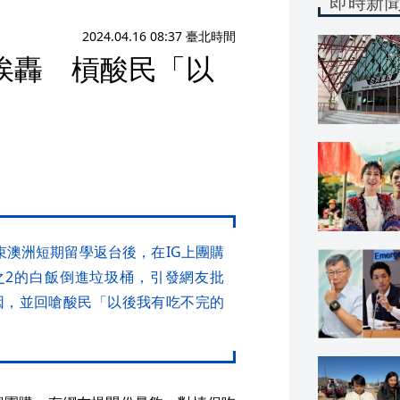
即時新
2024.04.16 08:37 臺北時間
挨轟 槓酸民「以
結束澳洲短期留學返台後，在IG上團購
之2的白飯倒進垃圾桶，引發網友批
因，並回嗆酸民「以後我有吃不完的