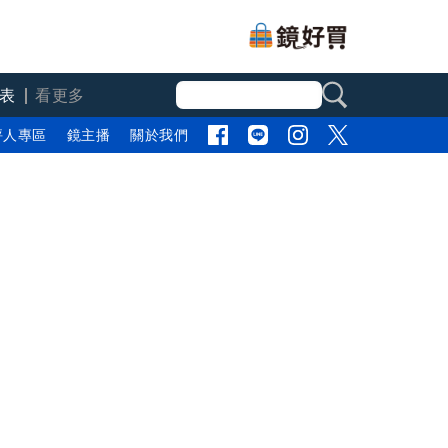
表
看更多
評人專區
鏡主播
關於我們