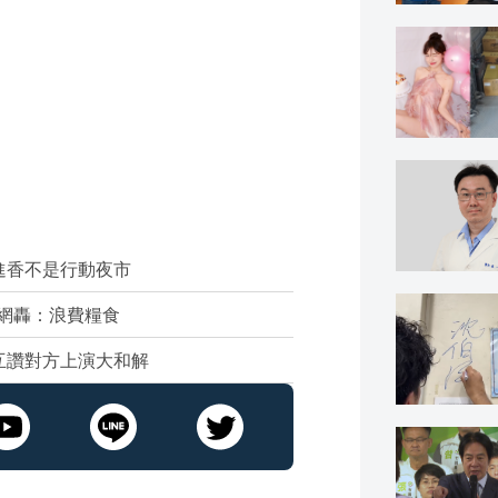
進香不是行動夜市
 網轟：浪費糧食
互讚對方上演大和解