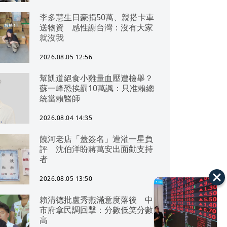
李多慧生日豪捐50萬、親搭卡車
送物資 感性謝台灣：沒有大家
就沒我
2026.08.05 12:56
幫凱道絕食小雞量血壓遭檢舉？
蘇一峰恐挨罰10萬諷：只准賴總
統當賴醫師
2026.08.04 14:35
饒河老店「蓋簽名」遭灌一星負
評 沈伯洋盼蔣萬安出面勸支持
者
2026.08.05 13:50
賴清德批盧秀燕滿意度落後 中
市府拿民調回擊：分數低笑分數
高