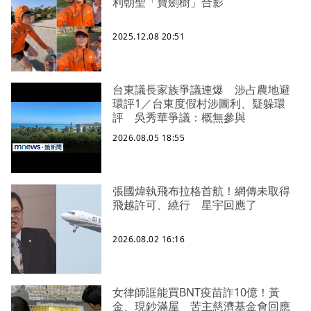
利朝聖「寶劍樹」合影
2025.12.08 20:51
台東議長家族爭議連爆 涉占農地避
環評1／台東度假村涉圖利、疑躲環
評 吳秀華爭議：概無參與
2026.08.05 18:55
張國煒執飛布拉格首航！網傳未取得
飛越許可、繞行 星宇回應了
2026.08.02 16:16
女律師誆能買BNT疫苗詐10億！黃
金、現鈔滿屋 苦主慈濟基金會回應