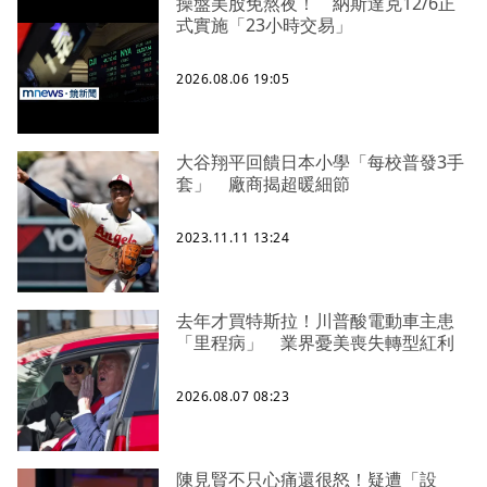
操盤美股免熬夜！ 納斯達克12/6正
式實施「23小時交易」
2026.08.06 19:05
大谷翔平回饋日本小學「每校普發3手
套」 廠商揭超暖細節
2023.11.11 13:24
去年才買特斯拉！川普酸電動車主患
「里程病」 業界憂美喪失轉型紅利
2026.08.07 08:23
陳見賢不只心痛還很怒！疑遭「設