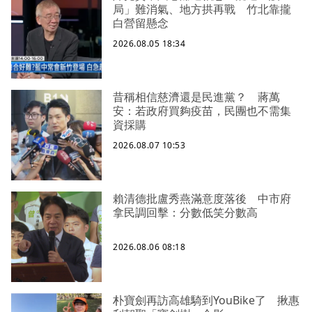
局」難消氣、地方拱再戰 竹北靠攏
白營留懸念
2026.08.05 18:34
昔稱相信慈濟還是民進黨？ 蔣萬
安：若政府買夠疫苗，民團也不需集
資採購
2026.08.07 10:53
賴清德批盧秀燕滿意度落後 中市府
拿民調回擊：分數低笑分數高
2026.08.06 08:18
朴寶劍再訪高雄騎到YouBike了 揪惠