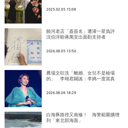
2025.02.05 15:08
饒河老店「蓋簽名」遭灌一星負評
沈伯洋盼蔣萬安出面勸支持者
2026.08.05 13:50
農場文狂洗「離婚、女兒不是檢場
的」 李翊君闢謠：李媽一度當真
2026.08.06 18:29
白海豚路徑又南修！ 海警範圍擴增
到「東北部海面」