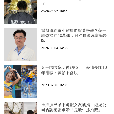
了
2026.08.06 16:45
幫凱道絕食小雞量血壓遭檢舉？蘇一
峰恐挨罰10萬諷：只准賴總統當賴醫
師
2026.08.04 14:35
又一啦啦隊女神結婚！ 愛情長跑10
年甜喊：黃衫不會脫
2023.09.28 16:01
玉澤演巴黎下跪獻女友戒指 經紀公
司否認祕密求婚「是慶生抓拍照」