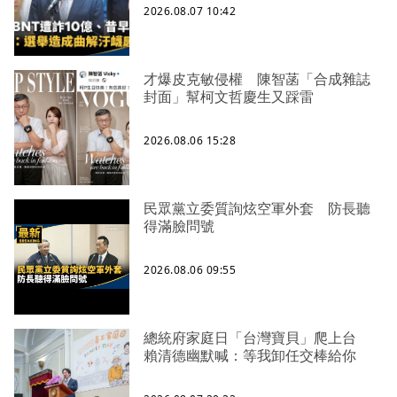
2026.08.07 10:42
才爆皮克敏侵權 陳智菡「合成雜誌
封面」幫柯文哲慶生又踩雷
2026.08.06 15:28
民眾黨立委質詢炫空軍外套 防長聽
得滿臉問號
2026.08.06 09:55
總統府家庭日「台灣寶貝」爬上台
賴清德幽默喊：等我卸任交棒給你