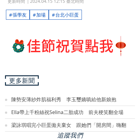
更新時間
2024.04.15 12:15 臺北時間
張學友
加場
台北小巨蛋
更多新聞
陳勢安薄紗炸肌福利秀 李玉璽嬌嗔給他新娘抱
Ella帶上千粉絲祝Selina二胎成功 前夫梗笑翻全場
梁詠琪唱完小巨蛋拋夫棄女 跟她們「開房間」嗨翻
追蹤我們