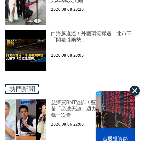
2026.08.08 20:20
白海豚進逼！外圍環流掃過 北市下
「間歇性雨勢」
2026.08.08 20:05
熱門新聞
慈濟買BNT遇詐！藍白昔嗆政府擋疫
苗「必遭天譴」迴力鏢來了 荒謬語
錄一次看
2026.08.06 22:06
漢光42演習
台股投資熱