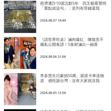
慈濟遭詐10億沉默5年 四叉貓看聲明
「重點就這句」：若判有罪錢還我
2026.08.07 10:49
《請世界吃桌》滷肉爆紅 陳隨意不
藏私公開食譜！5食材滷出一鍋香
2026.08.06 21:06
李多慧生日豪捐50萬、親搭卡車送物
資 感性謝台灣：沒有大家就沒我
2026.08.05 12:56