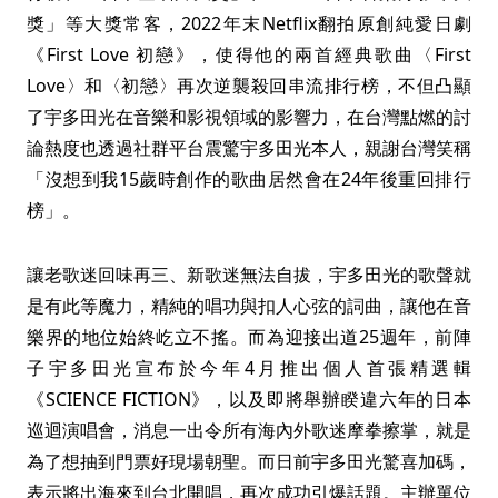
獎」等大獎常客，2022年末Netflix翻拍原創純愛日劇
《First Love 初戀》，使得他的兩首經典歌曲〈First
Love〉和〈初戀〉再次逆襲殺回串流排行榜，不但凸顯
了宇多田光在音樂和影視領域的影響力，在台灣點燃的討
論熱度也透過社群平台震驚宇多田光本人，親謝台灣笑稱
「沒想到我15歲時創作的歌曲居然會在24年後重回排行
榜」。
讓老歌迷回味再三、新歌迷無法自拔，宇多田光的歌聲就
是有此等魔力，精純的唱功與扣人心弦的詞曲，讓他在音
樂界的地位始終屹立不搖。而為迎接出道25週年，前陣
子宇多田光宣布於今年4月推出個人首張精選輯
《SCIENCE FICTION》，以及即將舉辦睽違六年的日本
巡迴演唱會，消息一出令所有海內外歌迷摩拳擦掌，就是
為了想抽到門票好現場朝聖。而日前宇多田光驚喜加碼，
表示將出海來到台北開唱，再次成功引爆話題。主辦單位