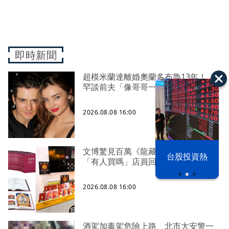
即時新聞
超模米蘭達離婚奧蘭多布魯13年！
罕談前夫「像哥哥一樣」曝相處模式
2026.08.08 16:00
文博驚見百萬《龍藏經》 網紅問
漢光42演習
台股投資熱
「有人買嗎」店員回應超出想像
2026.08.08 16:00
酒駕加毒駕危險上路 北市大安警一