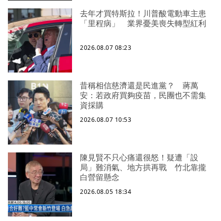
去年才買特斯拉！川普酸電動車主患
「里程病」 業界憂美喪失轉型紅利
2026.08.07 08:23
昔稱相信慈濟還是民進黨？ 蔣萬
安：若政府買夠疫苗，民團也不需集
資採購
2026.08.07 10:53
陳見賢不只心痛還很怒！疑遭「設
局」難消氣、地方拱再戰 竹北靠攏
白營留懸念
2026.08.05 18:34