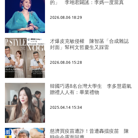
的」 李翊君闢謠：李媽一度當真
2026.08.06 18:29
才爆皮克敏侵權 陳智菡「合成雜誌
封面」幫柯文哲慶生又踩雷
2026.08.06 15:28
韓國巧遇8名台灣大學生 李多慧霸氣
贈禮人人有：畢業禮物
2025.04.14 15:34
慈濟買疫苗遭詐！昔遭轟擋疫苗 陳
時中今露面回應