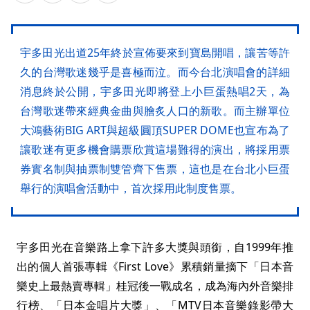
宇多田光出道25年終於宣佈要來到寶島開唱，讓苦等許
久的台灣歌迷幾乎是喜極而泣。而今台北演唱會的詳細
消息終於公開，宇多田光即將登上小巨蛋熱唱2天，為
台灣歌迷帶來經典金曲與膾炙人口的新歌。而主辦單位
大鴻藝術BIG ART與超級圓頂SUPER DOME也宣布為了
讓歌迷有更多機會購票欣賞這場難得的演出，將採用票
券實名制與抽票制雙管齊下售票，這也是在台北小巨蛋
舉行的演唱會活動中，首次採用此制度售票。
宇多田光在音樂路上拿下許多大獎與頭銜，自1999年推
出的個人首張專輯《First Love》累積銷量摘下「日本音
樂史上最熱賣專輯」桂冠後一戰成名，成為海內外音樂排
行榜、「日本金唱片大獎」、「MTV日本音樂錄影帶大