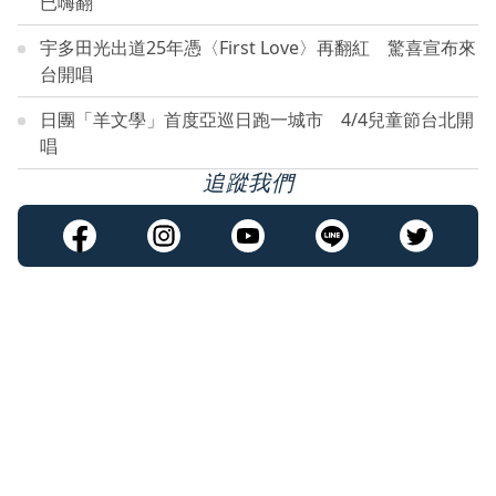
已嗨翻
宇多田光出道25年憑〈First Love〉再翻紅 驚喜宣布來
台開唱
日團「羊文學」首度亞巡日跑一城市 4/4兒童節台北開
唱
追蹤我們