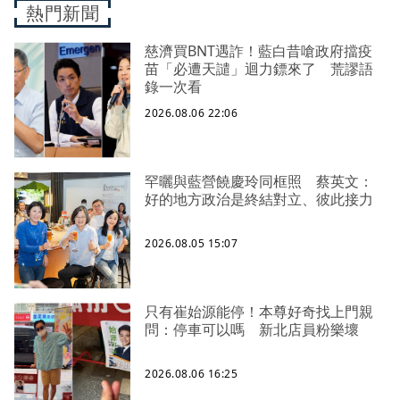
熱門新聞
慈濟買BNT遇詐！藍白昔嗆政府擋疫
苗「必遭天譴」迴力鏢來了 荒謬語
錄一次看
2026.08.06 22:06
罕曬與藍營饒慶玲同框照 蔡英文：
好的地方政治是終結對立、彼此接力
2026.08.05 15:07
只有崔始源能停！本尊好奇找上門親
問：停車可以嗎 新北店員粉樂壞
2026.08.06 16:25