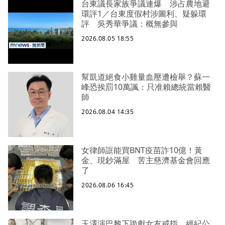
台東議長家族爭議連爆 涉占農地避
環評1／台東度假村涉圖利、疑躲環
評 吳秀華爭議：概無參與
2026.08.05 18:55
幫凱道絕食小雞量血壓遭檢舉？蘇一
峰恐挨罰10萬諷：只准賴總統當賴醫
師
2026.08.04 14:35
女律師誆能買BNT疫苗詐10億！黃
金、現鈔滿屋 苦主慈濟基金會回應
了
2026.08.06 16:45
玉澤演巴黎下跪獻女友戒指 經紀公