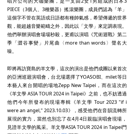
唱片公司的大咖樂團，是一支由2女1男組成的日本3
PIECE（3個人、3種樂器）搖滾樂團，成員們認為「羊」
這個字不管在英語或日語都有種帥氣感，希望傳遞的世界
觀，能超越音樂範疇之外，因此以「文學」來定調表現。
他們舉辦演唱會場場秒殺，更甫以演唱《咒術迴戰》第二
季「澀谷事變」片尾曲〈more than words〉聲名大
噪。
即將再訪寶島的羊文學，這次的演出是他們成團以來首次
的亞洲巡迴演唱會，台北場選擇了YOASOBI、milet等日
本藝人來台開唱的場地Zepp New Taipei，而在這次的
《羊文學 ASIA TOUR 2024 in Taipei》之前，也不妨透過
他們今年所發布的現場專輯《羊文學 Tour 2023 "if i
were an angel," 2023.10.03》，感受他們在音韻流轉所
展現的實力，當然也別忘了在4月4日親臨演唱會現場，
見證羊文學的風采。羊文學ASIA TOUR 2024 in Taipei門