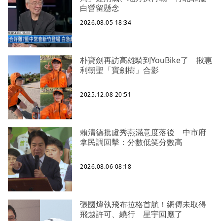
白營留懸念
2026.08.05 18:34
朴寶劍再訪高雄騎到YouBike了 揪惠
利朝聖「寶劍樹」合影
2025.12.08 20:51
賴清德批盧秀燕滿意度落後 中市府
拿民調回擊：分數低笑分數高
2026.08.06 08:18
張國煒執飛布拉格首航！網傳未取得
飛越許可、繞行 星宇回應了