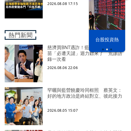
2026.08.08 17:15
熱門新聞
漢光42演習
台股投資熱
慈濟買BNT遇詐！藍白昔嗆政府擋疫
苗「必遭天譴」迴力鏢來了 荒謬語
錄一次看
2026.08.06 22:06
罕曬與藍營饒慶玲同框照 蔡英文：
好的地方政治是終結對立、彼此接力
2026.08.05 15:07