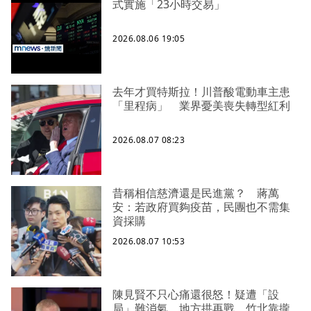
式實施「23小時交易」
2026.08.06 19:05
去年才買特斯拉！川普酸電動車主患
「里程病」 業界憂美喪失轉型紅利
2026.08.07 08:23
昔稱相信慈濟還是民進黨？ 蔣萬
安：若政府買夠疫苗，民團也不需集
資採購
2026.08.07 10:53
陳見賢不只心痛還很怒！疑遭「設
局」難消氣、地方拱再戰 竹北靠攏