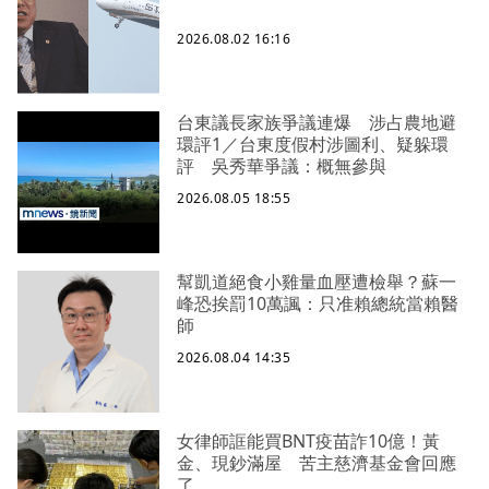
2026.08.02 16:16
台東議長家族爭議連爆 涉占農地避
環評1／台東度假村涉圖利、疑躲環
評 吳秀華爭議：概無參與
2026.08.05 18:55
幫凱道絕食小雞量血壓遭檢舉？蘇一
峰恐挨罰10萬諷：只准賴總統當賴醫
師
2026.08.04 14:35
女律師誆能買BNT疫苗詐10億！黃
金、現鈔滿屋 苦主慈濟基金會回應
了