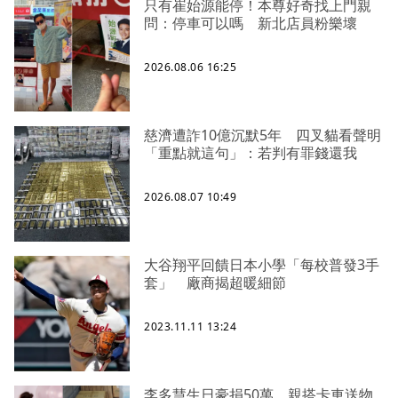
只有崔始源能停！本尊好奇找上門親
問：停車可以嗎 新北店員粉樂壞
2026.08.06 16:25
慈濟遭詐10億沉默5年 四叉貓看聲明
「重點就這句」：若判有罪錢還我
2026.08.07 10:49
大谷翔平回饋日本小學「每校普發3手
套」 廠商揭超暖細節
2023.11.11 13:24
李多慧生日豪捐50萬、親搭卡車送物