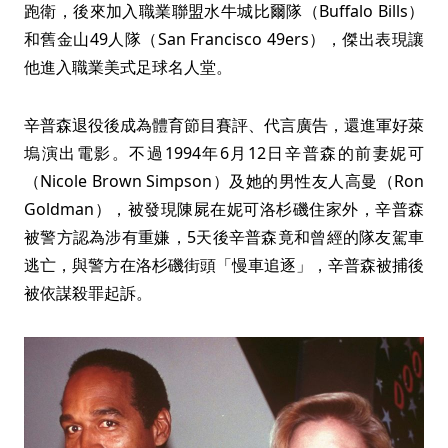
跑衛，後來加入職業聯盟水牛城比爾隊（Buffalo Bills）
和舊金山49人隊（San Francisco 49ers），傑出表現讓
他進入職業美式足球名人堂。
辛普森退役後成為體育節目賽評、代言廣告，還進軍好萊
塢演出電影。不過1994年6月12日辛普森的前妻妮可
（Nicole Brown Simpson）及她的男性友人高曼（Ron
Goldman），被發現陳屍在妮可洛杉磯住家外，辛普森
被警方認為涉有重嫌，5天後辛普森竟和曾經的隊友駕車
逃亡，與警方在洛杉磯街頭「慢車追逐」，辛普森被捕後
被依謀殺罪起訴。