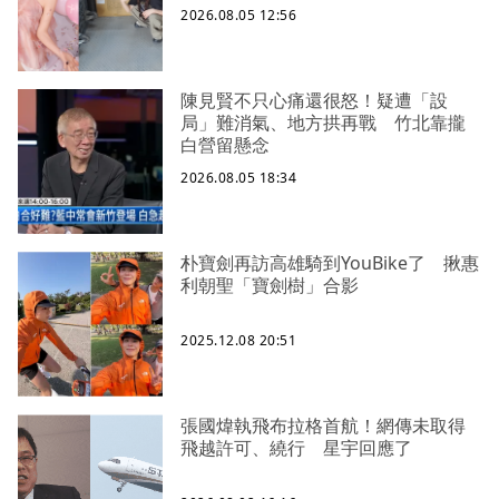
2026.08.05 12:56
陳見賢不只心痛還很怒！疑遭「設
局」難消氣、地方拱再戰 竹北靠攏
白營留懸念
2026.08.05 18:34
朴寶劍再訪高雄騎到YouBike了 揪惠
利朝聖「寶劍樹」合影
2025.12.08 20:51
張國煒執飛布拉格首航！網傳未取得
飛越許可、繞行 星宇回應了