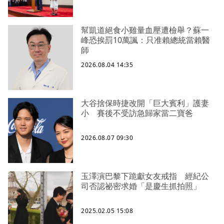
幫凱道絕食小雞量血壓遭檢舉？蘇一
峰恐挨罰10萬諷：只准賴總統當賴醫
師
2026.08.04 14:35
大谷捨保時捷改開「巨大賓利」護妻
小 賽後不受訪急歸家當二寶爸
2026.08.07 09:30
玉澤演巴黎下跪獻女友戒指 經紀公
司否認祕密求婚「是慶生抓拍照」
2025.02.05 15:08