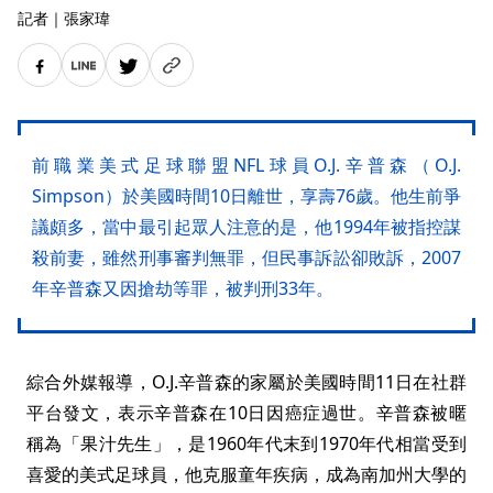
記者
｜
張家瑋
前職業美式足球聯盟NFL球員O.J.辛普森（O.J.
Simpson）於美國時間10日離世，享壽76歲。他生前爭
議頗多，當中最引起眾人注意的是，他1994年被指控謀
殺前妻，雖然刑事審判無罪，但民事訴訟卻敗訴，2007
年辛普森又因搶劫等罪，被判刑33年。
綜合外媒報導，O.J.辛普森的家屬於美國時間11日在社群
平台發文，表示辛普森在10日因癌症過世。辛普森被暱
稱為「果汁先生」，是1960年代末到1970年代相當受到
喜愛的美式足球員，他克服童年疾病，成為南加州大學的