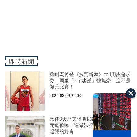
即時新聞
劉畊宏將登《披荊斬棘》call周杰倫求
救 周董「3字建議」他無奈：這不是
健美比賽！
2026.08.09 22:00
續任3天赴美求職挨轟 清大校長高為
元道歉曝「這做法很罕見」：的確引
起我的好奇