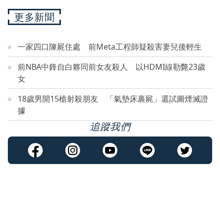
更多新聞
一家四口陳屍住處 前Meta工程師疑殺害妻兒後輕生
前NBA中鋒自白夥同前女友殺人 以HDMI線勒斃23歲
女
18歲男開15槍射殺朋友 「氣墊床裹屍」還試圖煙滅證
據
追蹤我們