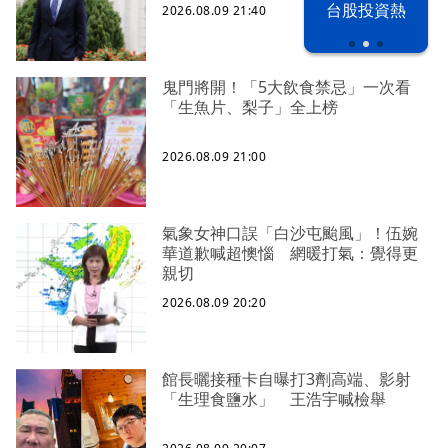
漢光42演習
台股投資熱
2026.08.09 21:40
鬼門將開！「5大飲食禁忌」一次看
「生魚片、梨子」全上榜
2026.08.09 21:00
氣象女神口誤「白沙屯颱風」！伍婉
華道歉喊超懊惱 網暖打氣：覺得更
親切
2026.08.09 20:20
館長曬接種卡自曝打3劑高端、影射
「生理食鹽水」 王浩宇喊檢舉