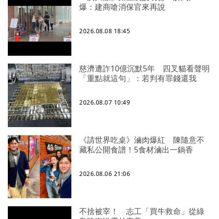
爆：建商嗆消保官來再說
2026.08.08 18:45
慈濟遭詐10億沉默5年 四叉貓看聲明
「重點就這句」：若判有罪錢還我
2026.08.07 10:49
《請世界吃桌》滷肉爆紅 陳隨意不
藏私公開食譜！5食材滷出一鍋香
2026.08.06 21:06
不捨被宰！ 志工「買牛救命」從綠