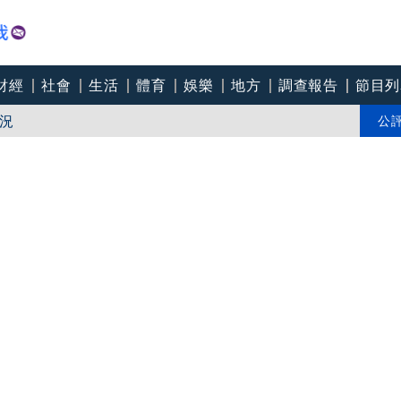
財經
社會
生活
體育
娛樂
地方
調查報告
節目列
況
日小生揭息影內幕：我被當八流演員
公
岱批蔣萬安：別把醫護當政治工具