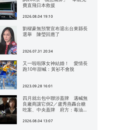
費直飛日本救援
2026.08.04 19:10
劉櫂豪無預警宣布退出台東縣長
選舉 陳瑩回應了
2026.07.31 20:34
又一啦啦隊女神結婚！ 愛情長
跑10年甜喊：黃衫不會脫
2023.09.28 16:01
四月就出包中聯涉蓋牌 邁喊無
良廠商讓它倒2／盧秀燕轟台糖
吃案、中央蓋牌 府方：毒油一
直在台中
2026.08.04 13:07