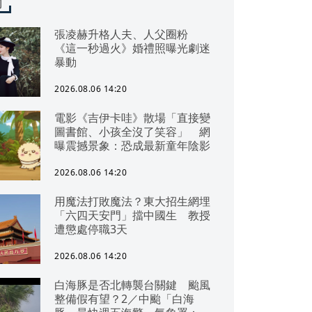
聞
張凌赫升格人夫、人父圈粉
《這一秒過火》婚禮照曝光劇迷
暴動
2026.08.06 14:20
電影《吉伊卡哇》散場「直接變
圖書館、小孩全沒了笑容」 網
曝震撼景象：恐成最新童年陰影
2026.08.06 14:20
用魔法打敗魔法？東大招生網埋
「六四天安門」擋中國生 教授
遭懲處停職3天
2026.08.06 14:20
白海豚是否北轉襲台關鍵 颱風
整備假有望？2／中颱「白海