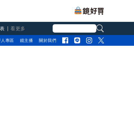
表
看更多
評人專區
鏡主播
關於我們