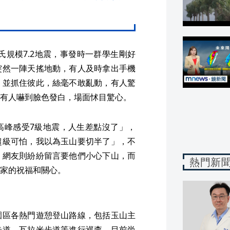
氏規模7.2地震，事發時一群學生剛好
突然一陣天搖地動，有人及時拿出手機
，並抓住彼此，絲毫不敢亂動，有人驚
有人嚇到臉色發白，場面怵目驚心。
高峰感受7級地震，人生差點沒了」，
超級可怕，我以為玉山要切半了」，不
，網友則紛紛留言要他們小心下山，而
熱門新
家的祝福和關心。
園區各熱門遊憩登山路線，包括玉山主
步道、瓦拉米步道等進行巡查，目前尚