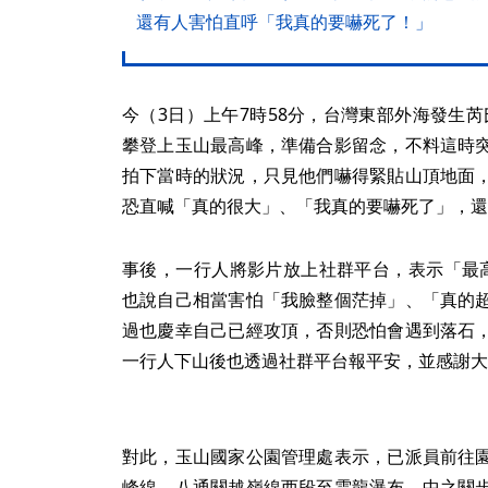
還有人害怕直呼「我真的要嚇死了！」
今（3日）上午7時58分，台灣東部外海發生芮
攀登上玉山最高峰，準備合影留念，不料這時
拍下當時的狀況，只見他們嚇得緊貼山頂地面
恐直喊「真的很大」、「我真的要嚇死了」，還
事後，一行人將影片放上社群平台，表示「最
也說自己相當害怕「我臉整個茫掉」、「真的
過也慶幸自己已經攻頂，否則恐怕會遇到落石
一行人下山後也透過社群平台報平安，並感謝大
對此，玉山國家公園管理處表示，已派員前往
峰線、八通關越嶺線西段至雲龍瀑布、中之關