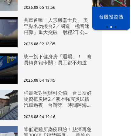
2026.08.05 12:56
以色列 穹頂
台股投資熱
共軍首曝「人形機器士兵」 美
之下
罕點名勿擾台2／國造「極音速
飛彈」重大突破 射程2千公里
可「直通北京」
2026.08.02 18:35
統一旗下健身房「退場」！ 會
員轉會籍卡關：員工都不知道
2026.08.04 19:45
強震派對照辦引公憤 台日友好
物資抵災區2／熊本強震災民擠
汽車過夜 台灣第一時間跨海急
援
2026.08.04 19:16
降低避難所染疫風險！慈濟再急
調200頂「福慧隔屏」 華航免