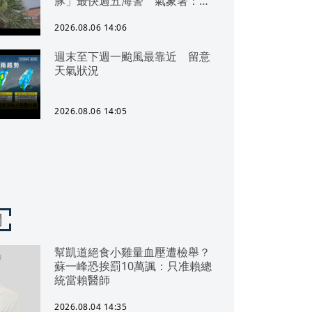
豚」最快週五海警 氣象署：北
部地區慎防豪雨
2026.08.06 14:06
週末至下週一颱風最靠近 留意
天氣狀況
2026.08.06 14:05
聞
幫凱道絕食小雞量血壓遭檢舉？
蘇一峰恐挨罰10萬諷：只准賴總
統當賴醫師
2026.08.04 14:35