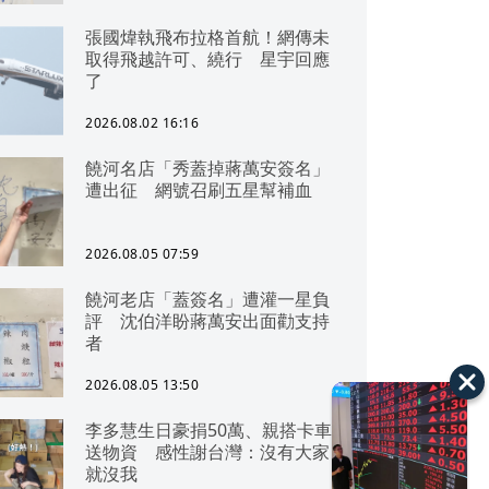
張國煒執飛布拉格首航！網傳未
取得飛越許可、繞行 星宇回應
了
2026.08.02 16:16
饒河名店「秀蓋掉蔣萬安簽名」
遭出征 網號召刷五星幫補血
2026.08.05 07:59
饒河老店「蓋簽名」遭灌一星負
評 沈伯洋盼蔣萬安出面勸支持
者
2026.08.05 13:50
李多慧生日豪捐50萬、親搭卡車
送物資 感性謝台灣：沒有大家
就沒我