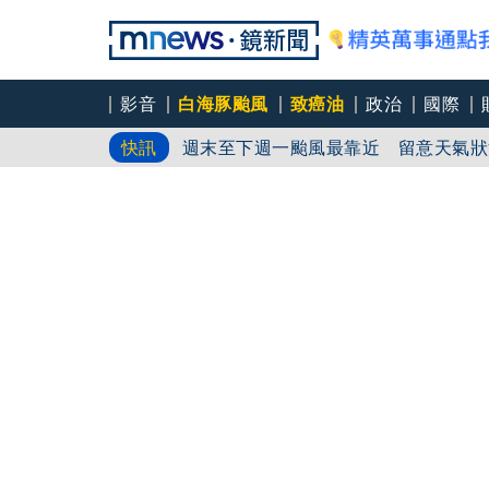
影音
白海豚颱風
致癌油
政治
國際
週末至下週一颱風最靠近 留意天氣狀
快訊
只認得「台版蘇志燮」不知姜厚任 昔
食用油諮詢門診5天僅1人掛號 吳欣