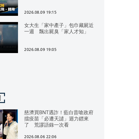
2026.08.09 19:15
女大生「家中產子」包巾藏屍近
一週 飄出屍臭「家人才知」
2026.08.09 19:05
聞
慈濟買BNT遇詐！藍白昔嗆政府
擋疫苗「必遭天譴」迴力鏢來
了 荒謬語錄一次看
2026.08.06 22:06