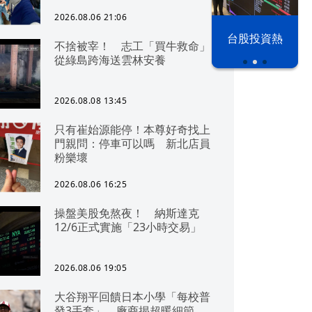
2026.08.06 21:06
漢光42演習
台股投資熱
不捨被宰！ 志工「買牛救命」
從綠島跨海送雲林安養
2026.08.08 13:45
只有崔始源能停！本尊好奇找上
門親問：停車可以嗎 新北店員
粉樂壞
2026.08.06 16:25
操盤美股免熬夜！ 納斯達克
12/6正式實施「23小時交易」
2026.08.06 19:05
大谷翔平回饋日本小學「每校普
發3手套」 廠商揭超暖細節