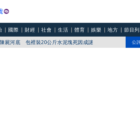
治
國際
財經
社會
生活
體育
娛樂
地方
節目列
陳屍河底 包裡裝20公斤水泥塊死因成謎
遭夾亡家屬接噩耗
公
提聲押