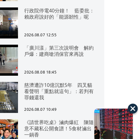
行政院停電40分鐘！ 藍委批：
賴政府說好的「能源韌性」呢
2026.08.07 12:55
「廣川漾」第三次說明會 解約
戶爆：建商嗆消保官來再說
2026.08.08 18:45
慈濟遭詐10億沉默5年 四叉貓
看聲明「重點就這句」：若判有
罪錢還我
2026.08.07 10:49
《請世界吃桌》滷肉爆紅 陳隨
意不藏私公開食譜！5食材滷出
一鍋香