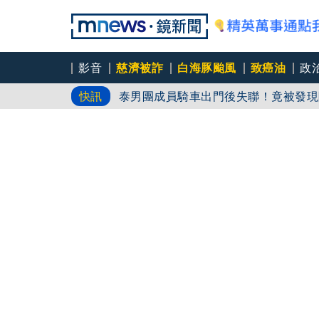
影音
慈濟被詐
白海豚颱風
致癌油
政
泰男團成員騎車出門後失聯！竟被發現
快訊
心碎父親節！大貨車毒駕逆撞轎車 男
女大生產子卻遺棄害亡 北檢當庭逮捕