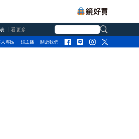
表
看更多
評人專區
鏡主播
關於我們