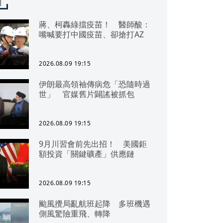
聞
蔣、柯轟綠擋疫苗！ 醫師酸：
嘴喊要打中國疫苗、卻搶打AZ
2026.08.09 19:15
伊朗最高領袖傳病危「恐隨時過
世」 官媒舊片闢謠被抓包
2026.08.09 19:15
9月川習會前先出招！ 美國鉅
額投資「關鍵礦產」供應鏈
2026.08.09 19:15
颱風攪局亂航班起降 多班機遇
側風驚險重飛、轉降