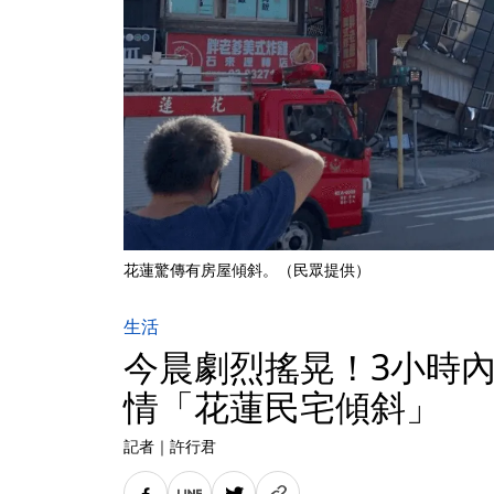
花蓮驚傳有房屋傾斜。（民眾提供）
生活
今晨劇烈搖晃！3小時內
情「花蓮民宅傾斜」
記者
｜
許行君