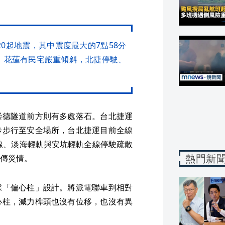
20起地震，其中震度最大的7點58分
情，花蓮有民宅嚴重傾斜，北捷停駛、
崇德隧道前方則有多處落石。台北捷運
步步行至安全場所，台北捷運目前全線
狀線、淡海輕軌與安坑輕軌全線停駛疏散
熱門新
傳災情。
採「偏心柱」設計。將派電聯車到相對
心柱，減力榫頭也沒有位移，也沒有異